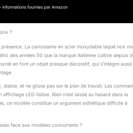
éjectées afin de pouvoir les retirer en toute sécurité
r – informations fournies par Amazon
 STYLE: Avec son mélange de technologie et de style
, le grille-pain Smeg rend chaque instant en cuisine plus
prix ?
présence. La carrosserie en acier inoxydable laqué noir m
 rétro des années 50 que la marque italienne cultive depuis 
scret en font un objet presque décoratif, qui s’intègre aussi
ntage.
rd, stable, et ne glisse pas sur le plan de travail. Les comma
 affichage LED lisible. Rien n’est laissé au hasard dans la
e, ce modèle constitue un argument esthétique difficile à
messes face aux modèles concurrents ?