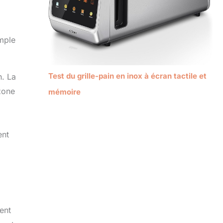
mple
Test du grille-pain en inox à écran tactile et
n. La
 zone
mémoire
ent
ent