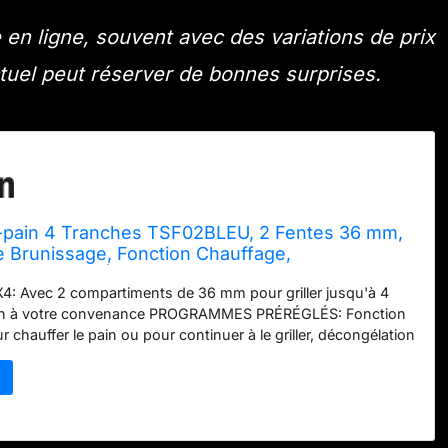
n ligne, souvent avec des variations de prix
actuel peut réserver de bonnes surprises.
e-pain 4 Tranches TSF02BLEU, 2 Fentes 36 mm,
e Brunissage, Fonction Chauffage,
n et Bagel, Éjection Automatique du Pain,
4: Avec 2 compartiments de 36 mm pour griller jusqu'à 4
ttes, 1500 W, Noir
ain à votre convenance PROGRAMMES PRÉRÉGLÉS: Fonction
 chauffer le pain ou pour continuer à le griller, décongélation
 rapidement le pain que vous souhaitez griller, bagel pour
e face du pain GRANDS COMPARTIMENTS: Le centrage
 tranches de pain à l'intérieur des grands compartiments
nissage parfaitement homogène ÉJECTION AUTOMATIQUE:
s de grillage sélectionné terminé, les tranches sont