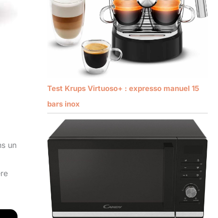
Test Krups Virtuoso+ : expresso manuel 15
bars inox
ns un
ère