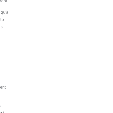
rant.
 qu’à
tte
es
ment
s