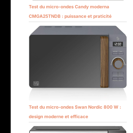
Test du micro-ondes Candy moderna
CMGA25TNDB : puissance et praticité
Test du micro-ondes Swan Nordic 800 W :
design moderne et efficace