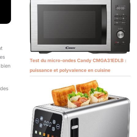
at
des
Test du micro-ondes Candy CMGA31EDLB :
 bien
puissance et polyvalence en cuisine
ndes