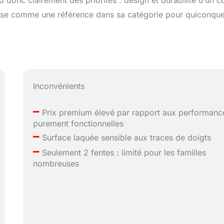
d donc clairement des priorités : design et durabilité d’un c
impose comme une référence dans sa catégorie pour quiconque
Inconvénients
–
Prix premium élevé par rapport aux performanc
purement fonctionnelles
–
Surface laquée sensible aux traces de doigts
–
Seulement 2 fentes : limité pour les familles
nombreuses