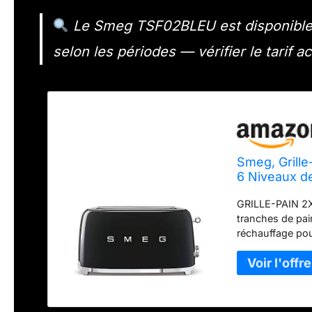
Le Smeg TSF02BLEU est disponible e
selon les périodes — vérifier le tarif 
Smeg, Grill
6 Niveaux d
Décongélatio
GRILLE-PAIN 2X
Ramasse Mie
tranches de p
réchauffage pour
pour décongeler
dorer une seul
automatique des
permet un bru
Une fois le temp