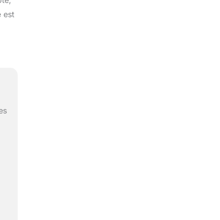
ôté,
 est
es