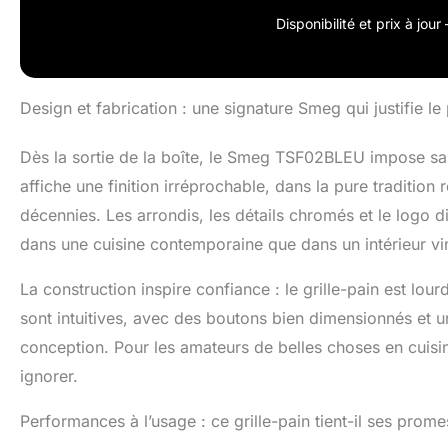
automatiquement 
Disponibilité et prix à jou
PERFORMANCE ET
légèrement rétro
spécial
Design et fabrication : une signature Smeg qui justifie le 
Dès la sortie de la boîte, le Smeg TSF02BLEU impose sa 
affiche une finition irréprochable, dans la pure tradition
décennies. Les arrondis, les détails chromés et le logo di
dans une cuisine contemporaine que dans un intérieur vi
La construction inspire confiance : le grille-pain est lou
sont intuitives, avec des boutons bien dimensionnés et un
conception. Pour les amateurs de belles choses en cuisin
ignorer.
Performances à l’usage : ce grille-pain tient-il ses pro