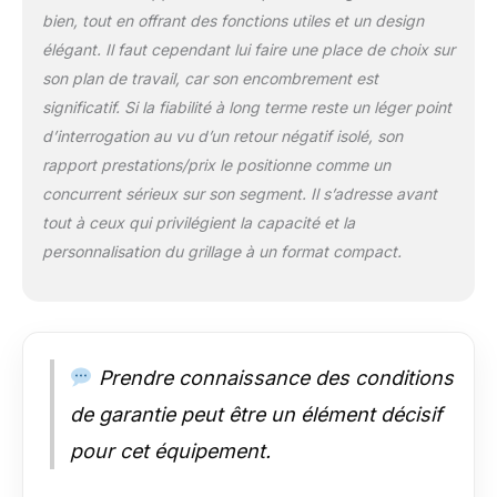
【STYLE】Design
bien, tout en offrant des fonctions utiles et un design
vintage élégant en
élégant. Il faut cependant lui faire une place de choix sur
acier inoxydable
son plan de travail, car son encombrement est
finition gris. Ce grille-
pain combine
significatif. Si la fiabilité à long terme reste un léger point
parfaitement
d’interrogation au vu d’un retour négatif isolé, son
fonctionnalité et
rapport prestations/prix le positionne comme un
raffinement pour
concurrent sérieux sur son segment. Il s’adresse avant
apporter du caractère
à votre cuisine.
tout à ceux qui privilégient la capacité et la
personnalisation du grillage à un format compact.
Prendre connaissance des conditions
de garantie peut être un élément décisif
pour cet équipement.