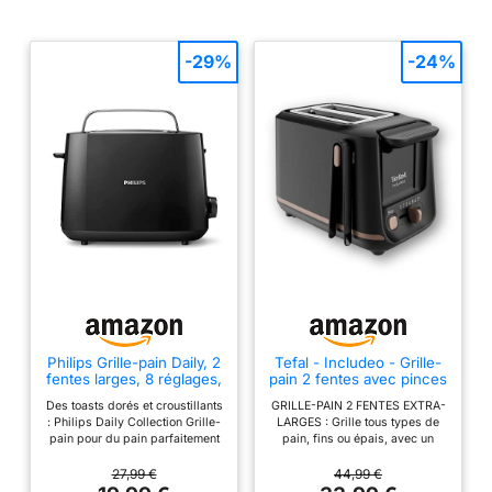
toute simplicité.
【FONCTIONS】3
fonctions disponibles
-29%
-24%
: décongélation,
réchauffage et
annulation sur un
seul bouton. Dispose
également de 2
commandes
indépendantes pour
un grillage
personnalisé.
【CONFORT ET
NETTOYAGE】Inclut
deux tiroirs ramasse-
miettes amovibles
Philips Grille-pain Daily, 2
Tefal - Includeo - Grille-
fentes larges, 8 réglages,
pain 2 fentes avec pinces
pour un nettoyage
830W, Noir
magnétiques - Noir
facile. Intègre aussi
Des toasts dorés et croustillants
GRILLE-PAIN 2 FENTES EXTRA-
: Philips Daily Collection Grille-
LARGES : Grille tous types de
un range-cordon et
pain pour du pain parfaitement
pain, fins ou épais, avec un
des pieds
grillé - 2 fentes adaptées à
dorage homogène à chaque fois
toutes les tailles et formes de
et facile à récupérer avec la
antidérapants pour
27,99 €
44,99 €
pain Des réglages pour tous les
prince intégrée, aimantée aux