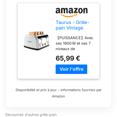
Taurus - Grille-
pain Vintage
Four 1900W | 4
【PUISSANCE】Avec
fentes 135x35
ses 1900 W et ses 7
mm | 7 niveaux |
niveaux de
3 fonctions |
brunissage, obtenez
Commandes
65,99 €
chaque jour un
indépendantes |
résultat parfaitement
Inox | Auto-
adapté à vos goûts.
centrage |
【DESIGN
Ramasse-
FONCTIONNEL】
miettes |
Équipé de 4 fentes
Élévation haute |
Disponibilité et prix à jour – informations fournies par
courtes (135 x 35
Gris
Amazon
mm) avec système
d’auto-centrage et
élévation haute pour
Découvrez d’autres grille-pain
retirer les tranches en