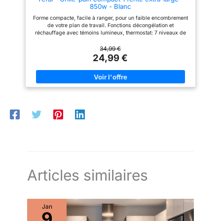
850w - Blanc
Forme compacte, facile à ranger, pour un faible encombrement
de votre plan de travail. Fonctions décongélation et
réchauffage avec témoins lumineux, thermostat: 7 niveaux de
dorage permettant d'obtenir la qualité de grillage souhaité 1
longue fente largeur variable, idéale pour griller toasts et
34,99 €
baguettes Tiroir ramasse-miette Latéral pour nettoyer
24,99 €
facilement votre grille pain Remontée extra-haute: pour retirer
facilement votre toast même les plus petites tranches.
Articles similaires
Jan
9