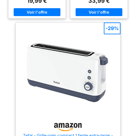
19,99 €
33,99 €
plus de stabilité.
goûts : 8 réglages de dorage
parois. UTILISATION SIMPLE ET
【STYLE】Design
adaptés à toutes les
LISIBLE : Avec de grands
préférences Un toast bien
boutons faciles à lire et à
vintage élégant en
chaud en quelques secondes :
utiliser, conçus pour tous.
acier inoxydable
une fonction dédiée permet de
THERMOSTAT 7 NIVEAUX &
réchauffer le pain déjà grillé en
BOUTON ARRÊT : Ajustez le
finition gris. Ce grille-
-29%
quelques secondes - La
dorage de votre grille-pain
pain combine
fonction de décongélation grille
selon vos préférences, du léger
parfaitement
le pain congelé en un seul
toasté au bien croustillant, pour
passage Utilisation sécurisée :
un résultat sur-mesure à chaque
fonctionnalité et
le bouton d'éjection arrête le
utilisation. SURÉLÉVATION
raffinement pour
dorage quand vous le voulez -
PRATIQUE : Levier pour retirer
Protection supplémentaire
même les petites tranches.
apporter du caractère
contre l'arrêt automatique pour
TIROIR RAMASSE-MIETTES :
à votre cuisine.
éviter les courts-circuits
Pour un entretien facile et
Nettoyage simple : le tiroir
rapide. RÉPARABILITÉ 15 ANS
ramasse-miettes amovible se
AU JUSTE PRIX : Produit
vide et se remet en place
réparable dans notre réseau de
facilement - Le couvercle anti-
6200 réparateurs dans le
poussière empêche la
monde pour prolonger sa durée
poussière d'entrer dans les
de vie.
fentes entre les utilisations
Tefal - Grille-pain compact 1 fente extra-large -