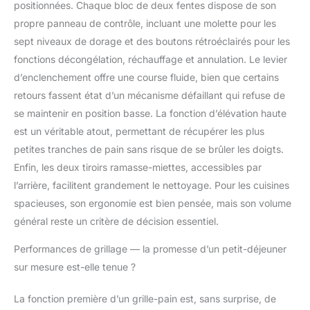
plus de stabilité.
positionnées. Chaque bloc de deux fentes dispose de son
【STYLE】Design
propre panneau de contrôle, incluant une molette pour les
vintage élégant en acier
sept niveaux de dorage et des boutons rétroéclairés pour les
inoxydable finition gris.
Ce grille-pain combine
fonctions décongélation, réchauffage et annulation. Le levier
parfaitement
d’enclenchement offre une course fluide, bien que certains
fonctionnalité et
retours fassent état d’un mécanisme défaillant qui refuse de
raffinement pour
se maintenir en position basse. La fonction d’élévation haute
apporter du caractère à
votre cuisine.
est un véritable atout, permettant de récupérer les plus
petites tranches de pain sans risque de se brûler les doigts.
Enfin, les deux tiroirs ramasse-miettes, accessibles par
l’arrière, facilitent grandement le nettoyage. Pour les cuisines
spacieuses, son ergonomie est bien pensée, mais son volume
général reste un critère de décision essentiel.
Performances de grillage — la promesse d’un petit-déjeuner
sur mesure est-elle tenue ?
La fonction première d’un grille-pain est, sans surprise, de