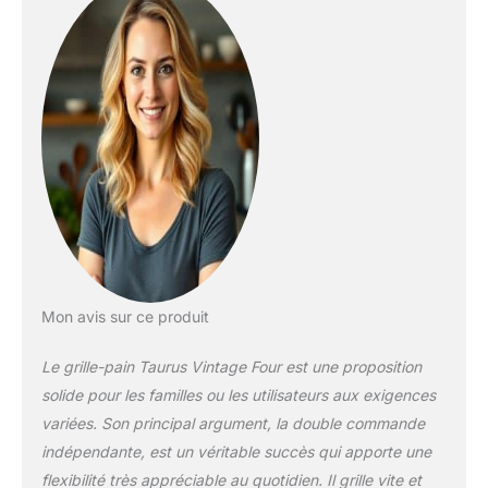
【FONCTIONS】3
fonctions disponibles
: décongélation,
réchauffage et
annulation sur un
seul bouton. Dispose
également de 2
commandes
indépendantes pour
un grillage
personnalisé.
【CONFORT ET
NETTOYAGE】Inclut
deux tiroirs ramasse-
Mon avis sur ce produit
miettes amovibles
pour un nettoyage
Le grille-pain Taurus Vintage Four est une proposition
facile. Intègre aussi
solide pour les familles ou les utilisateurs aux exigences
un range-cordon et
variées. Son principal argument, la double commande
des pieds
antidérapants pour
indépendante, est un véritable succès qui apporte une
plus de stabilité.
flexibilité très appréciable au quotidien. Il grille vite et