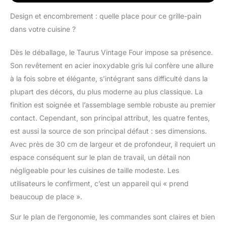
haute pour retirer les
tranches en toute
Design et encombrement : quelle place pour ce grille-pain
simplicité.
dans votre cuisine ?
【FONCTIONS】3
fonctions disponibles :
Dès le déballage, le Taurus Vintage Four impose sa présence.
décongélation,
Son revêtement en acier inoxydable gris lui confère une allure
réchauffage et
annulation sur un seul
à la fois sobre et élégante, s’intégrant sans difficulté dans la
bouton. Dispose
plupart des décors, du plus moderne au plus classique. La
également de 2
finition est soignée et l’assemblage semble robuste au premier
commandes
contact. Cependant, son principal attribut, les quatre fentes,
indépendantes pour un
grillage personnalisé.
est aussi la source de son principal défaut : ses dimensions.
【CONFORT ET
Avec près de 30 cm de largeur et de profondeur, il requiert un
NETTOYAGE】Inclut
espace conséquent sur le plan de travail, un détail non
deux tiroirs ramasse-
négligeable pour les cuisines de taille modeste. Les
miettes amovibles pour
utilisateurs le confirment, c’est un appareil qui « prend
un nettoyage facile.
Intègre aussi un range-
beaucoup de place ».
cordon et des pieds
antidérapants pour
Sur le plan de l’ergonomie, les commandes sont claires et bien