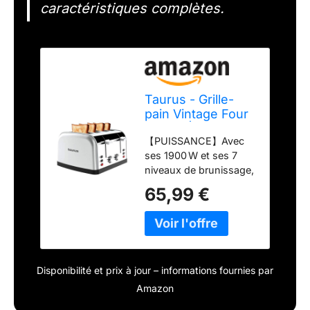
caractéristiques complètes.
Taurus - Grille-
pain Vintage Four
1900W | 4 fentes
【PUISSANCE】Avec
135x35 mm | 7
ses 1900 W et ses 7
niveaux | 3
niveaux de brunissage,
fonctions |
obtenez chaque jour
Commandes
65,99 €
un résultat
indépendantes |
parfaitement adapté à
Inox | Auto-
vos goûts. 【DESIGN
centrage |
FONCTIONNEL】
Ramasse-miettes
Équipé de 4 fentes
| Élévation haute |
Disponibilité et prix à jour – informations fournies par
courtes (135 x 35 mm)
Gris
avec système d’auto-
Amazon
centrage et élévation