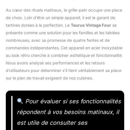
Au cœur des rituels matinaux, le grille-pain occupe une place
de choix. Loin d’être un simple appareil, il est le garant de
tartines dorées à la perfection. Le
Taurus Vintage Four
se
présente comme une solution pour les familles et les tablées
nombreuses, avec sa promesse de quatre fentes et de
commandes indépendantes. Cet appareil en acier inoxydable
au look rétro cherche à combiner
esthétique et fonctionnalité
.
Nous avons analysé ses performances et les retours
d’utilisateurs pour déterminer s’il tient véritablement sa place
sur le plan de travail exigeant de nos cuisines.
Pour évaluer si ses fonctionnalités
répondent à vos besoins matinaux, il
est utile de consulter ses