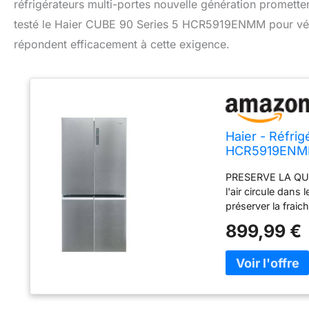
réfrigérateurs multi-portes nouvelle génération promette
testé le Haier CUBE 90 Series 5 HCR5919ENMM pour vérif
répondent efficacement à cette exigence.
Haier - Réfri
HCR5919ENMM 
Zone, Compre
PRESERVE LA QUA
New Platinum
l'air circule dan
préserver la frai
dimensions avanta
899,99 €
HYGIENE PARFAITE 
naturelles de la t
santé. Le traitem
réfrigérateur. EC
variations de tem
réduisant le brui