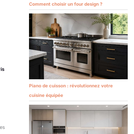
Comment choisir un four design ?
is
Piano de cuisson : révolutionnez votre
cuisine équipée
Les