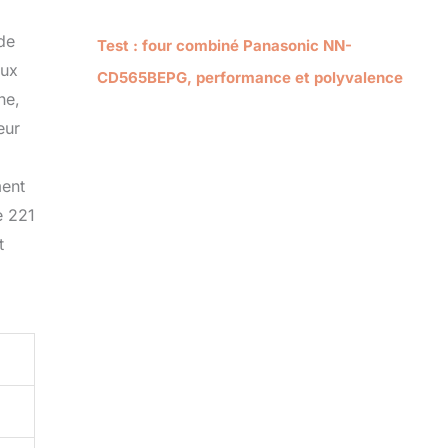
 de
Test : four combiné Panasonic NN-
eux
CD565BEPG, performance et polyvalence
ne,
eur
ment
e 221
t