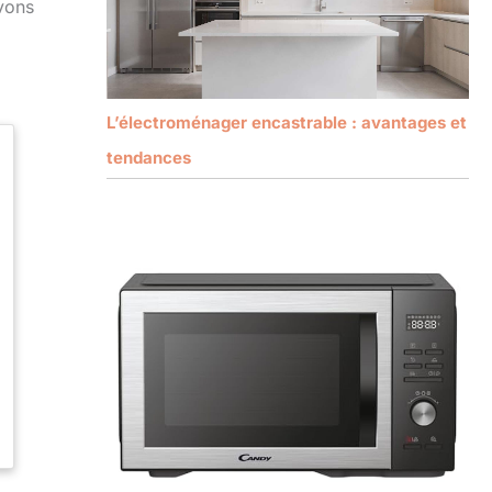
avons
L’électroménager encastrable : avantages et
tendances