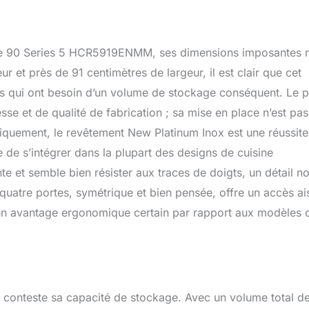
 - My Zone est un compartiment indépendant qui vous offre
e des températures (de -3°C à +5°C) : QuickCool, Décongélation
mes.
Cube 90 Series 5 HCR5919ENMM, ses dimensions imposantes 
ur et près de 91 centimètres de largeur, il est clair que cet
les qui ont besoin d’un volume de stockage conséquent. Le 
e et de qualité de fabrication ; sa mise en place n’est pa
étiquement, le revêtement New Platinum Inox est une réussite.
 de s’intégrer dans la plupart des designs de cuisine
te et semble bien résister aux traces de doigts, un détail n
quatre portes, symétrique et bien pensée, offre un accès ai
ue un avantage ergonomique certain par rapport aux modèles 
 conteste sa capacité de stockage. Avec un volume total d