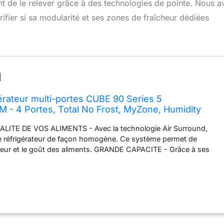
nt de le relever grâce à des technologies de pointe. Nous 
ier si sa modularité et ses zones de fraîcheur dédiées
gérateur multi-portes CUBE 90 Series 5
- 4 Portes, Total No Frost, MyZone, Humidity
sseur Inverter, LED, 908x748x1905 mm, Classe E,
LITE DE VOS ALIMENTS - Avec la technologie Air Surround,
 Inox
s le réfrigérateur de façon homogène. Ce système permet de
cheur et le goût des aliments. GRANDE CAPACITE - Grâce à ses
geuses, ce réfrigérateur offre une capacité totale de 643 litres.
- Le traitement antibactérien ABT exploite les propriétés
ourmaline, une pierre ayant de multiples effets positifs sur la
ent ABT élimine jusqu’à 99,9% des bactéries dans l’air du
ONOMIE D'ENERGIE - Le compresseur Inverter, en limitant les
pérature, vous garantit des économies d'énergie tout en
t et augmentant la durée de vie de votre appareil. COMPARTIMENT