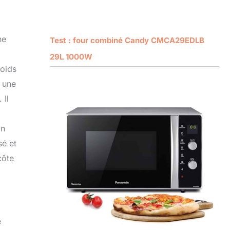
ne
Test : four combiné Candy CMCA29EDLB
29L 1000W
poids
s une
 Il
on
sé et
côte
e