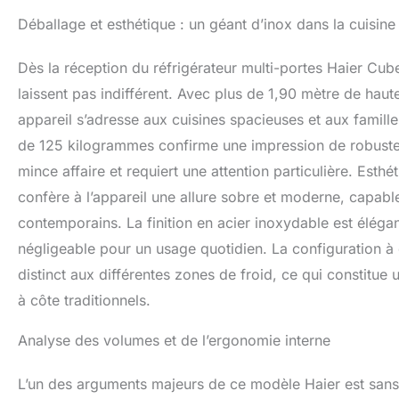
PERSONNALISABLE
Déballage et esthétique : un géant d’inox dans la cuisine
un contrôle rapid
ou Fruits & Légu
Dès la réception du réfrigérateur multi-portes Haier 
laissent pas indifférent. Avec plus de 1,90 mètre de haute
appareil s’adresse aux cuisines spacieuses et aux famil
de 125 kilogrammes confirme une impression de robustess
mince affaire et requiert une attention particulière. Esth
confère à l’appareil une allure sobre et moderne, capable
contemporains. La finition en acier inoxydable est élégan
négligeable pour un usage quotidien. La configuration à 
distinct aux différentes zones de froid, ce qui constit
à côte traditionnels.
Analyse des volumes et de l’ergonomie interne
L’un des arguments majeurs de ce modèle Haier est sans