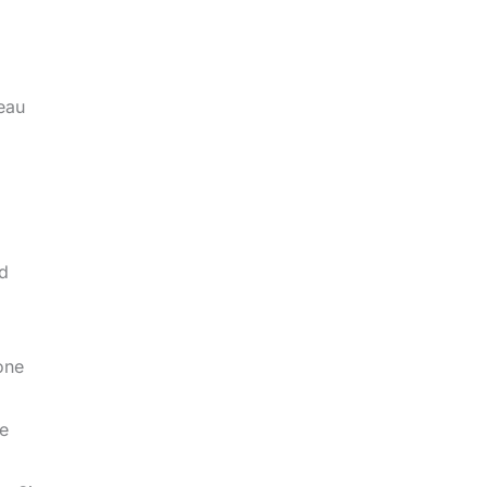
’eau
nd
one
ne