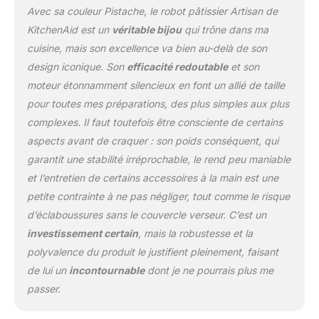
Avec sa couleur Pistache, le robot pâtissier Artisan de
Corps en métal intégral,
robuste et durable Un
KitchenAid est un
véritable bijou
qui trône dans ma
moyeu de fixation pour
cuisine, mais son excellence va bien au-delà de son
de nombreux
design iconique. Son
efficacité redoutable
et son
accessoires (plus de 15) :
moteur étonnamment silencieux en font un allié de taille
Large choix
d'accessoires optionnels
pour toutes mes préparations, des plus simples aux plus
disponibles (vendu
complexes. Il faut toutefois être consciente de certains
séparément). Polyvalente
aspects avant de craquer : son poids conséquent, qui
et facile à utiliser
garantit une stabilité irréprochable, le rend peu maniable
et l’entretien de certains accessoires à la main est une
petite contrainte à ne pas négliger, tout comme le risque
d’éclaboussures sans le couvercle verseur. C’est un
investissement certain
, mais la robustesse et la
polyvalence du produit le justifient pleinement, faisant
de lui un
incontournable
dont je ne pourrais plus me
passer.