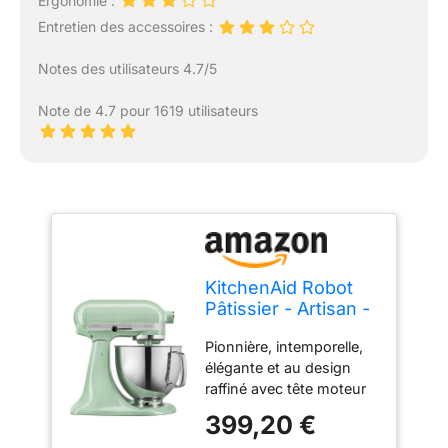
Ergonomie :
Entretien des accessoires :
Notes des utilisateurs 4.7/5
Note de 4.7 pour 1619 utilisateurs
KitchenAid Robot
Pâtissier - Artisan -
Robot cuisine
Pionnière, intemporelle,
multifonctions à
élégante et au design
tête inclinable -
raffiné avec tête moteur
Batteur avec 3
inclinable - 5KSM125 :
accessoires et Bol
399,20 €
Livrée avec 1 fouet à 6
inox de 4,8 L -