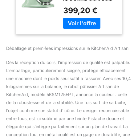
Batteur avec 3
inclinable - 5KSM125 :
accessoires et Bol
399,20 €
Livrée avec 1 fouet à 6
inox de 4,8 L -
fils, un mélangeur et un
Pistache
crochet pétrisseur Bol en
acier inoxydable de 4,8 L
: Permet de travailler
jusqu’à 1 kg de farine
Déballage et premières impressions sur le KitchenAid Artisan
traditionnelle, 1 litre de
crème et 12 blancs
Dès la réception du colis, l’impression de qualité est palpable.
d’œufs (de taille
moyenne) Performance
L’emballage, particulièrement soigné, protège efficacement
exceptionnelle :
une machine dont le poids seul suffit à rassurer. Avec ses 10,4
Préparation rapide de
kilogrammes sur la balance, le robot pâtissier Artisan de
petites et grandes
KitchenAid, modèle 5KSM125EPT, annonce la couleur : celle
quantités. Aucune perte
de la robustesse et de la stabilité. Une fois sorti de sa boîte,
de puissance entre le
moteur et les
l’objet confirme son statut d’icône. Le design, reconnaissable
accessoires Mélangeur à
entre tous, est ici sublimé par une teinte Pistache douce et
mouvement planétaire
élégante qui s’intègre parfaitement sur un plan de travail. La
original : Mélange et
conception tout en métal coulé est un gage de durabilité, une
pétrissage rapide et