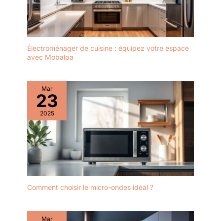
Électroménager de cuisine : équipez votre espace
avec Mobalpa
Mar
23
2025
Comment choisir le micro-ondes idéal ?
Mar