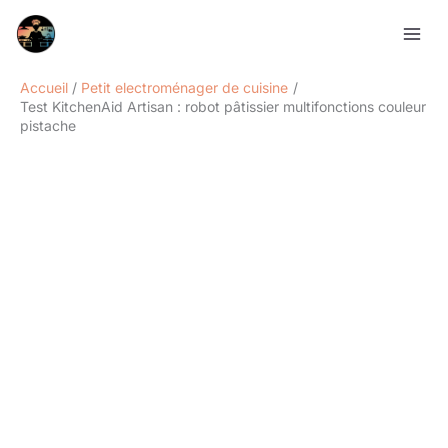
Aller
Rechercher
au
contenu
Accueil
Petit electroménager de cuisine
Test KitchenAid Artisan : robot pâtissier multifonctions couleur
pistache