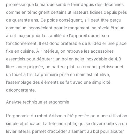
efficace. Avec
promesse que la marque semble tenir depuis des décennies,
entraînement direct
comme en témoignent certains utilisateurs fidèles depuis près
(300W) et 10 vitesses.
de quarante ans. Ce poids conséquent, s’il peut être perçu
Corps en métal intégral,
comme un inconvénient pour le rangement, se révèle être un
robuste et durable Un
moyeu de fixation pour
atout majeur pour la stabilité de l’appareil durant son
de nombreux
fonctionnement. Il est donc préférable de lui dédier une place
accessoires (plus de 15) :
fixe en cuisine. À l’intérieur, on retrouve les accessoires
Large choix
essentiels pour débuter : un bol en acier inoxydable de 4,8
d'accessoires optionnels
disponibles (vendu
litres avec poignée, un batteur plat, un crochet pétrisseur et
séparément). Polyvalente
un fouet à fils. La première prise en main est intuitive,
et facile à utiliser
l’assemblage des éléments se fait avec une simplicité
déconcertante.
Analyse technique et ergonomie
L’ergonomie du robot Artisan a été pensée pour une utilisation
simple et efficace. La tête inclinable, qui se déverrouille via un
levier latéral, permet d’accéder aisément au bol pour ajouter