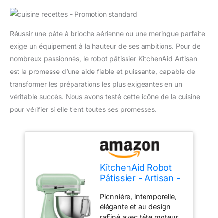
Réussir une pâte à brioche aérienne ou une meringue parfaite
exige un équipement à la hauteur de ses ambitions. Pour de
nombreux passionnés, le robot pâtissier KitchenAid Artisan
est la promesse d’une aide fiable et puissante, capable de
transformer les préparations les plus exigeantes en un
véritable succès. Nous avons testé cette icône de la cuisine
pour vérifier si elle tient toutes ses promesses.
KitchenAid Robot
Pâtissier - Artisan -
Robot cuisine
Pionnière, intemporelle,
multifonctions à
élégante et au design
tête inclinable -
raffiné avec tête moteur