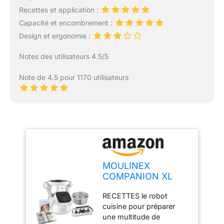
Recettes et application :
Capacité et encombrement :
Design et ergonomie :
Notes des utilisateurs 4.5/5
Note de 4.5 pour 1170 utilisateurs
MOULINEX
COMPANION XL
Robot Cuiseur
RECETTES le robot
Multifonction Bol
cuisine pour préparer
4.5L 12
une multitude de
programmes auto