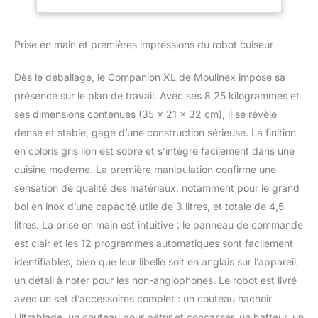
espagne, n'est pas
Cuisson Vapeur
français) CAPACITE le
1550W HF80CB10
robot cuiseur
Prise en main et premières impressions du robot cuiseur
Companion permet de
cuisiner jusqu'à 10
Dès le déballage, le Companion XL de Moulinex impose sa
personnes grâce à sa
capacité utile de 3 L
présence sur le plan de travail. Avec ses 8,25 kilogrammes et
(capacité totale de 4,5 L)
ses dimensions contenues (35 x 21 x 32 cm), il se révèle
POLYVALENT
dense et stable, gage d’une construction sérieuse. La finition
température de 30°C à
en coloris gris lion est sobre et s’intègre facilement dans une
150°C pour saisir et
cuisine moderne. La première manipulation confirme une
rissoler vos ingrédients
ACCESSOIRES INCLUS
sensation de qualité des matériaux, notamment pour le grand
couteau hachoir,
bol en inox d’une capacité utile de 3 litres, et totale de 4,5
couteau
litres. La prise en main est intuitive : le panneau de commande
pétrin/concasseur,
est clair et les 12 programmes automatiques sont facilement
batteur, mélangeur,
panier vapeur
identifiables, bien que leur libellé soit en anglais sur l’appareil,
Réparabilité 15 ans,
un détail à noter pour les non-anglophones. Le robot est livré
Garantie 2 ans, Fabriqué
avec un set d’accessoires complet : un couteau hachoir
en France CUISSON
Ultrablade, un couteau pour pétrir et concasser, un batteur, un