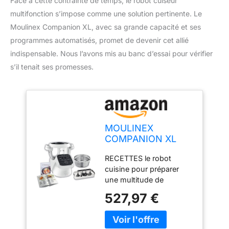
Face à cette contrainte de temps, le robot cuiseur
multifonction s’impose comme une solution pertinente. Le
Moulinex Companion XL, avec sa grande capacité et ses
programmes automatisés, promet de devenir cet allié
indispensable. Nous l’avons mis au banc d’essai pour vérifier
s’il tenait ses promesses.
MOULINEX
COMPANION XL
Robot Cuiseur
RECETTES le robot
Multifonction Bol
cuisine pour préparer
4.5L 12
une multitude de
programmes auto
recettes 12 programmes
Soupes Gaspacho
527,97 €
et sous-programmes
Robot de Cuisine
automatiques + un mode
Batteur Mélangeur
manuel( la langue
Hachoir Pétrin