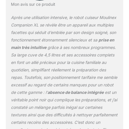
Mon avis sur ce produit
Réparabilité 15 ans,
Garantie 2 ans, Fabriqué
Après une utilisation intensive, le robot cuiseur Moulinex
en France CUISSON
COUVERCLE OUVERT
Companion XL se révèle être un appareil aux multiples
pour un dorage optimal
facettes qui séduit d’emblée par son design soigné, son
de vos ingrédients
fonctionnement étonnamment silencieux et sa
prise en
SECURISE système de
main très intuitive
grâce à ses nombreux programmes.
sécurité dans le
couvercle INCLUS livre
Sa large cuve de 4,5 litres et ses accessoires complets
de recettes( la langue
en font un allié précieux pour la cuisine familiale au
espagne, n'est pas
quotidien, simplifiant réellement la préparation des
français)
repas. Toutefois, son positionnement tarifaire me semble
excessif au regard de certains manques pour un robot
de cette gamme : l’
absence de balance intégrée
est un
véritable point noir qui complique les préparations, et j’ai
constaté un mélange parfois inégal sur certaines
textures ainsi que des difficultés à nettoyer parfaitement
certains recoins des accessoires. C’est donc un