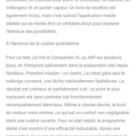
COUVERCLE OUVERT
pour un dorage optimal
mélangeur et un panier vapeur. Un livre de recettes est
de vos ingrédients
également inclus, mais c’est surtout l’application mobile
SECURISE système de
dédiée qui se révèle être un véritable atout pour explorer
sécurité dans le
l’étendue des possibilités.
couvercle INCLUS livre
de recettes( la langue
À l’épreuve de la cuisine quotidienne
espagne, n'est pas
français)
Pour ce test, j’ai mis le Companion XL au défi sur plusieurs
jours, en l’intégrant pleinement dans la préparation des repas
familiaux. Première mission : un risotto. Le robot gère seul le
mélange constant, une tâche habituellement fastidieuse. Le
résultat est crémeux et parfaitement cuit. Le point le plus
marquant est sans conteste son fonctionnement
remarquablement silencieux. Même à vitesse élevée, le bruit
du moteur reste minime, ce qui est un confort non négligeable
dans une cuisine ouverte. Pour un plat mijoté, le programme
dédié s’est montré d’une efficacité redoutable. Après une