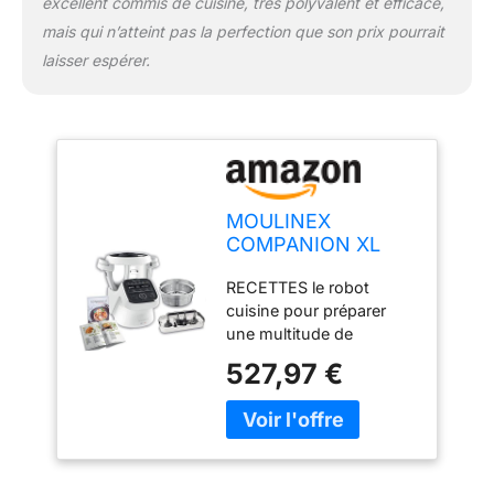
excellent commis de cuisine, très polyvalent et efficace,
mais qui n’atteint pas la perfection que son prix pourrait
laisser espérer.
MOULINEX
COMPANION XL
Robot Cuiseur
RECETTES le robot
Multifonction Bol
cuisine pour préparer
4.5L 12
une multitude de
programmes auto
recettes 12 programmes
Soupes Gaspacho
527,97 €
et sous-programmes
Robot de Cuisine
automatiques + un mode
Batteur Mélangeur
manuel( la langue
Hachoir Pétrin
espagne, n'est pas
Cuisson Vapeur
français) CAPACITE le
1550W HF80CB10