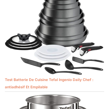
Test Batterie De Cuisine Tefal Ingenio Daily Chef :
antiadhésif Et Empilable