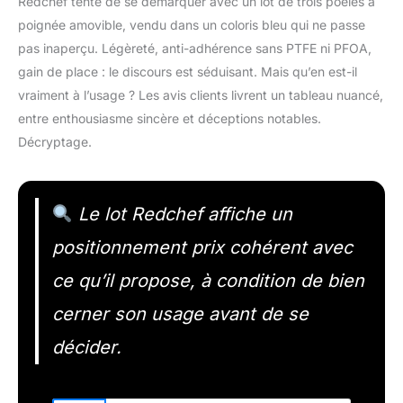
Redchef tente de se démarquer avec un lot de trois poêles à
poignée amovible, vendu dans un coloris bleu qui ne passe
pas inaperçu. Légèreté, anti-adhérence sans PTFE ni PFOA,
gain de place : le discours est séduisant. Mais qu’en est-il
vraiment à l’usage ? Les avis clients livrent un tableau nuancé,
entre enthousiasme sincère et déceptions notables.
Décryptage.
Le lot Redchef affiche un
positionnement prix cohérent avec
ce qu’il propose, à condition de bien
cerner son usage avant de se
décider.