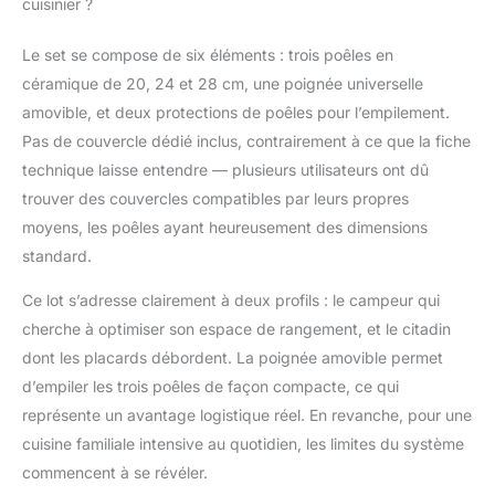
cuisinier ?
poignées amovibles
pour une manipulation
Le set se compose de six éléments : trois poêles en
sûre et des mains qui
céramique de 20, 24 et 28 cm, une poignée universelle
restent froides pendant
la cuisson. Les
amovible, et deux protections de poêles pour l’empilement.
casseroles en
Pas de couvercle dédié inclus, contrairement à ce que la fiche
céramique empilables
technique laisse entendre — plusieurs utilisateurs ont dû
minimisent l'espace de
trouver des couvercles compatibles par leurs propres
rangement - idéal pour
moyens, les poêles ayant heureusement des dimensions
les petites cuisines, les
caravanes ou les
standard.
camping-cars
Ensemble de poêles
Ce lot s’adresse clairement à deux profils : le campeur qui
avec poignée amovible
cherche à optimiser son espace de rangement, et le citadin
TRANSPORT
dont les placards débordent. La poignée amovible permet
SÉCURITAIRE ET
d’empiler les trois poêles de façon compacte, ce qui
FONCTION AU FOUR -
La poignée amovible en
représente un avantage logistique réel. En revanche, pour une
silicone vous permet
cuisine familiale intensive au quotidien, les limites du système
de transporter la poêle
commencent à se révéler.
chaude en toute