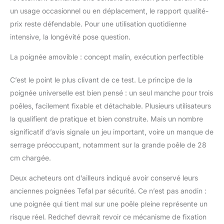
une alimentation saine.
un usage occasionnel ou en déplacement, le rapport qualité-
L'ensemble de poêles
est également exempt
prix reste défendable. Pour une utilisation quotidienne
de PTFE, de PFAS, de
intensive, la longévité pose question.
PFOA et d'autres
produits chimiques
La poignée amovible : concept malin, exécution perfectible
nocifs Une chaleur
homogène sans points
C’est le point le plus clivant de ce test. Le principe de la
chauds:UNIVERSEL
poignée universelle est bien pensé : un seul manche pour trois
POUR TOUTES LES
poêles, facilement fixable et détachable. Plusieurs utilisateurs
CUISEUSES - y
compris à induction !
la qualifient de pratique et bien construite. Mais un nombre
La base composite à 5
significatif d’avis signale un jeu important, voire un manque de
couches (noyau en
serrage préoccupant, notamment sur la grande poêle de 28
acier
cm chargée.
inoxydable/aluminium)
distribue la chaleur de
Deux acheteurs ont d’ailleurs indiqué avoir conservé leurs
l'induction rapidement
et uniformément - pour
anciennes poignées Tefal par sécurité. Ce n’est pas anodin :
une saisie contrôlée et
une poignée qui tient mal sur une poêle pleine représente un
une cuisson économe
risque réel. Redchef devrait revoir ce mécanisme de fixation
en énergie