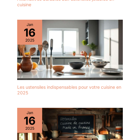
cuisine
Jan
16
2025
Les ustensiles indispensables pour votre cuisine en
2025
Jan
16
2025