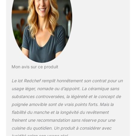
restent froides
pendant la cuisson.
Les casseroles en
céramique empilables
minimisent l'espace
de rangement - idéal
pour les petites
cuisines, les
caravanes ou les
camping-cars
Ensemble de poêles
Mon avis sur ce produit
avec poignée
amovible TRANSPORT
Le lot Redchef remplit honnêtement son contrat pour un
SÉCURITAIRE ET
usage léger, nomade ou d’appoint. La céramique sans
FONCTION AU FOUR
substances controversées, la légèreté et le concept de
- La poignée amovible
poignée amovible sont de vrais points forts. Mais la
en silicone vous
permet de transporter
fiabilité du manche et la longévité du revêtement
la poêle chaude en
freinent une recommandation sans réserve pour une
toute sécurité depuis
cuisine du quotidien. Un produit à considérer avec
la cuisinière. Pour la
lucidité selon son usage réel.