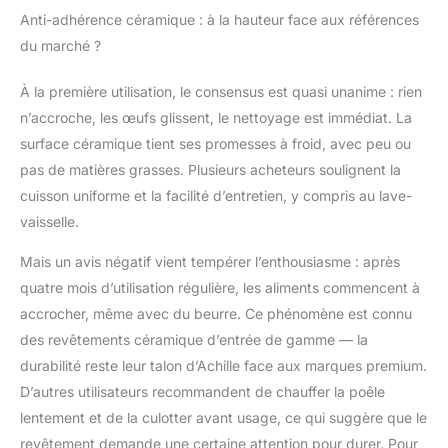
sécurité depuis la
Anti-adhérence céramique : à la hauteur face aux références
cuisinière. Pour la
du marché ?
cuisson, il suffit de
retirer la poignée
À la première utilisation, le consensus est quasi unanime : rien
(sensible à la chaleur !
Max. 220°C) et de ne
n’accroche, les œufs glissent, le nettoyage est immédiat. La
placer la poêle à
surface céramique tient ses promesses à froid, avec peu ou
induction que dans le
pas de matières grasses. Plusieurs acheteurs soulignent la
four Set de poêles et
cuisson uniforme et la facilité d’entretien, y compris au lave-
de casseroles avec
revêtement en
vaisselle.
céramique : Nos poêles
Mais un avis négatif vient tempérer l’enthousiasme : après
sont dotées d'un
revêtement antiadhésif
quatre mois d’utilisation régulière, les aliments commencent à
particulièrement
accrocher, même avec du beurre. Ce phénomène est connu
durable à base de
des revêtements céramique d’entrée de gamme — la
céramique. Les poêles
durabilité reste leur talon d’Achille face aux marques premium.
en céramique
permettent de cuisiner
D’autres utilisateurs recommandent de chauffer la poêle
avec très peu d'huile,
lentement et de la culotter avant usage, ce qui suggère que le
ce qui est idéal pour
revêtement demande une certaine attention pour durer. Pour