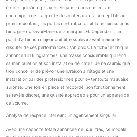
UVnano : une fois par
épurée qui s’intègre avec élégance dans une cuisine
heure ou à tout moment
contemporaine. La qualité des matériaux est perceptible au
manuellement, les sorties
de distributeur d'eau des
premier contact, les portes sont robustes et la finition soignée
réfrigérateurs LG sont
témoigne du savoir-faire de la marque LG. Cependant, un
irradiées par des lampes
point d’attention majeur doit être soulevé avant même de
LED avec une lumière
discuter de ses performances : son poids. La fiche technique
ultraviolette Total No
Frost : Performance de
annonce 131 kilogrammes, une masse considérable qui rend
refroidissement
sa manipulation et son installation délicates. Je ne saurais que
constante et plus jamais
trop conseiller de prévoir une livraison à l’étage et une
de dégivrage grâce à la
installation par des professionnels pour éviter toute mauvaise
formation de givre à 0%
Grâce à la technologie
surprise. Une fois en place et raccordé, son fonctionnement
Total No Frost de LG, l’air
se révèle discret, une qualité appréciable pour un appareil de
est distribué
ce volume.
uniformément dans tout
l’intérieur. Aucune
Analyse de l’espace intérieur : un agencement singulier
formation de givre ne se
produit en permanence,
Avec une capacité totale annoncée de 506 litres, ce modèle
aucun dégivrage n’est