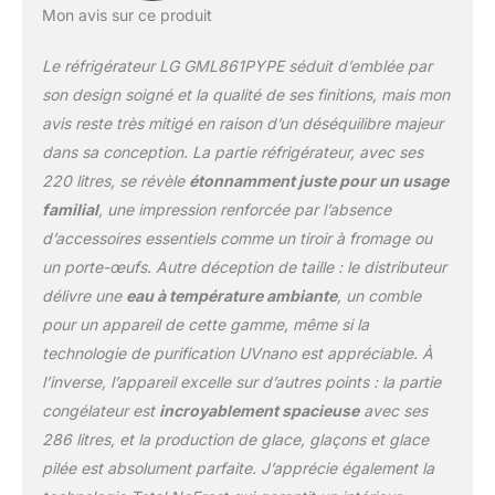
Mon avis sur ce produit
refroidissement
constante et plus jamais
Le réfrigérateur LG GML861PYPE séduit d’emblée par
de dégivrage grâce à la
formation de givre à 0%
son design soigné et la qualité de ses finitions, mais mon
Grâce à la technologie
avis reste très mitigé en raison d’un déséquilibre majeur
Total No Frost de LG, l’air
dans sa conception. La partie réfrigérateur, avec ses
est distribué
220 litres, se révèle
étonnamment juste pour un usage
uniformément dans tout
l’intérieur. Aucune
familial
, une impression renforcée par l’absence
formation de givre ne se
d’accessoires essentiels comme un tiroir à fromage ou
produit en permanence,
un porte-œufs. Autre déception de taille : le distributeur
aucun dégivrage n’est
délivre une
eau à température ambiante
, un comble
nécessaire et la
consommation d’énergie
pour un appareil de cette gamme, même si la
est constamment égale
technologie de purification UVnano est appréciable. À
LINEARCooling : cette
l’inverse, l’appareil excelle sur d’autres points : la partie
technologie fonctionne
congélateur est
incroyablement spacieuse
avec ses
avec un algorithme qui
réduit les fluctuations de
286 litres, et la production de glace, glaçons et glace
température à l'intérieur
pilée est absolument parfaite. J’apprécie également la
du réfrigérateur à ± 0,5