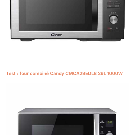
Test : four combiné Candy CMCA29EDLB 29L 1000W