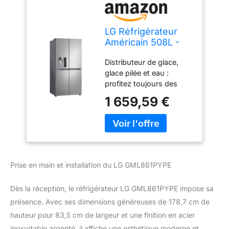
LG Réfrigérateur
Américain 508L -
Inox - GML861PYPE
Distributeur de glace,
glace pilée et eau :
profitez toujours des
rafraîchissements
1 659,59 €
disponibles. Avec un
simple toucher des 3
boutons de sélection,
vous pouvez rapidement
choisir entre eau fraîche,
glace pilée et glaçons
Prise en main et installation du LG GML861PYPE
Réservoir d'eau : avec le
réservoir d'eau intégré
Dès la réception, le réfrigérateur LG GML861PYPE impose sa
(sans BPA), vous pouvez
remplir l'eau fraîche et la
présence. Avec ses dimensions généreuses de 178,7 cm de
conserver de manière
hauteur pour 83,5 cm de largeur et une finition en acier
hygiénique Technologie
inoxydable argenté, il affiche une esthétique moderne et