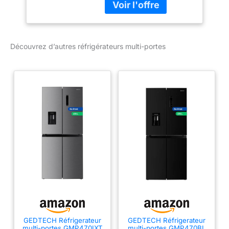
boutons de sélection,
vous pouvez rapidement
choisir entre eau fraîche,
glace pilée et glaçons
Découvrez d’autres réfrigérateurs multi-portes
Réservoir d'eau : avec le
réservoir d'eau intégré
(sans BPA), vous pouvez
remplir l'eau fraîche et la
conserver de manière
hygiénique Technologie
UVnano : une fois par
heure ou à tout moment
manuellement, les sorties
de distributeur d'eau des
réfrigérateurs LG sont
irradiées par des lampes
LED avec une lumière
ultraviolette Total No
Frost : Performance de
refroidissement
GEDTECH Réfrigerateur
GEDTECH Réfrigerateur
constante et plus jamais
multi-portes GMP470IXT
multi-portes GMP470BL