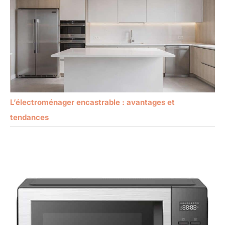
L’électroménager encastrable : avantages et
tendances