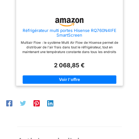
Réfrigérateur multi portes Hisense RQ760N4IFE
SmartScreen
Multiair Flow : le système Multi Air Flow de Hisense permet de
distribuer de l'air frais dans tout le réfrigérateur, tout en
maintenant une température constante dans tous les endroits
du réfrigérateur, tout en gardant les aliments froids, peu
importe où il est placé Technologie Total No Frost : maintient
2 068,85 €
les niveaux de température et d'humidité constants à l'intérieur
du réfrigérateur, évitant la formation de glace et réduisant
considérablement la croissance de bactéries. Idéal pour
garder les aliments plus frais, plus longtemps Triple Tech
Cooling : le triple système de refroidissement dans le
réfrigérateur et les deux compartiments congélateur maintient
le niveau constant d'humidité et de température en évitant que
les aliments ne soient secs ou contaminés par d'autres odeurs
Super Cool : la fonction Super Cool peut rapidement refroidir la
température intérieure et maintenir le compartiment
réfrigérateur à une température régulière de +2 ℃ pendant 6
heures. Il est fantastique pour aider à conserver la saveur, la
couleur et la valeur nutritionnelle des aliments frais My Fresh
Choice : le compartiment en bas à droite, peut être facilement
converti du réfrigérateur au congélateur avec réglage de la
température de -18 °C ~ +5 °C. En créant l'environnement de