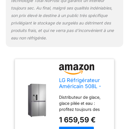
technologie Total NoFrost qui garantit un intérieur
°C
toujours sec. Au final, malgré ses qualités indéniables,
son prix élevé le destine à un public très spécifique
privilégiant le stockage de surgelés au détriment des
produits frais, et qui ne verra pas d’inconvénient à une
eau non réfrigérée.
LG Réfrigérateur
Américain 508L -
Inox - GML861PYPE
Distributeur de glace,
glace pilée et eau :
profitez toujours des
rafraîchissements
1 659,59 €
disponibles. Avec un
simple toucher des 3