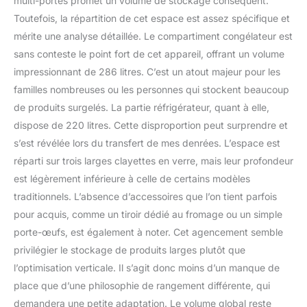
multi-portes promet un volume de stockage conséquent.
nécessaire et la
consommation d’énergie
Toutefois, la répartition de cet espace est assez spécifique et
est constamment égale
mérite une analyse détaillée. Le compartiment congélateur est
LINEARCooling : cette
sans conteste le point fort de cet appareil, offrant un volume
technologie fonctionne
impressionnant de 286 litres. C’est un atout majeur pour les
avec un algorithme qui
réduit les fluctuations de
familles nombreuses ou les personnes qui stockent beaucoup
température à l'intérieur
de produits surgelés. La partie réfrigérateur, quant à elle,
du réfrigérateur à ± 0,5
dispose de 220 litres. Cette disproportion peut surprendre et
°C
s’est révélée lors du transfert de mes denrées. L’espace est
réparti sur trois larges clayettes en verre, mais leur profondeur
est légèrement inférieure à celle de certains modèles
traditionnels. L’absence d’accessoires que l’on tient parfois
pour acquis, comme un tiroir dédié au fromage ou un simple
porte-œufs, est également à noter. Cet agencement semble
privilégier le stockage de produits larges plutôt que
l’optimisation verticale. Il s’agit donc moins d’un manque de
place que d’une philosophie de rangement différente, qui
demandera une petite adaptation. Le volume global reste