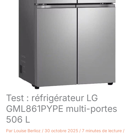
Test : réfrigérateur LG
GML861PYPE multi-portes
506 L
Par
Louise Berlioz
/
30 octobre 2025
/
7 minutes de lecture
/