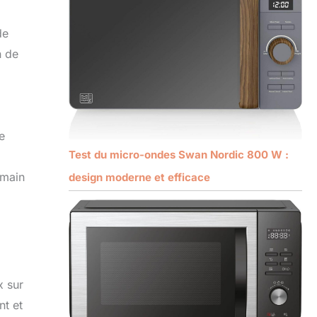
de
n de
e
Test du micro-ondes Swan Nordic 800 W :
 main
design moderne et efficace
x sur
nt et