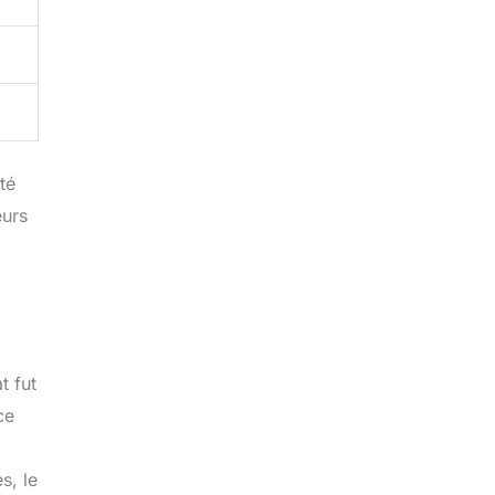
té
eurs
t fut
ce
s, le