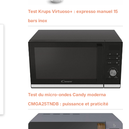
Test Krups Virtuoso+ : expresso manuel 15
bars inox
Test du micro-ondes Candy moderna
CMGA25TNDB : puissance et praticité