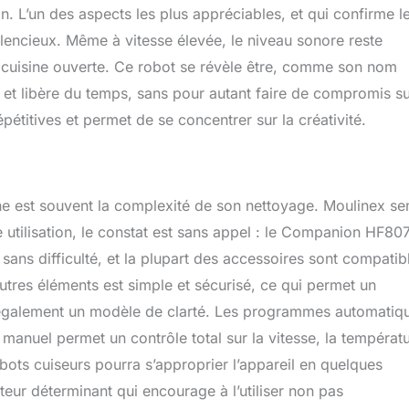
on. L’un des aspects les plus appréciables, et qui confirme l
silencieux. Même à vitesse élevée, le niveau sonore reste
 cuisine ouverte. Ce robot se révèle être, comme son nom
e et libère du temps, sans pour autant faire de compromis su
épétitives et permet de se concentrer sur la créativité.
uisine est souvent la complexité de son nettoyage. Moulinex s
e utilisation, le constat est sans appel : le Companion HF80
 sans difficulté, et la plupart des accessoires sont compatib
utres éléments est simple et sécurisé, ce qui permet un
également un modèle de clarté. Les programmes automatiq
manuel permet un contrôle total sur la vitesse, la températ
ots cuiseurs pourra s’approprier l’appareil en quelques
cteur déterminant qui encourage à l’utiliser non pas