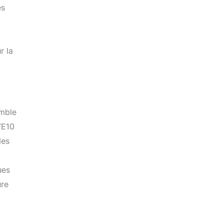
es
r la
emble
7E10
les
ues
ure