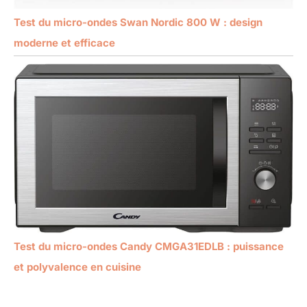
Test du micro-ondes Swan Nordic 800 W : design
moderne et efficace
Test du micro-ondes Candy CMGA31EDLB : puissance
et polyvalence en cuisine