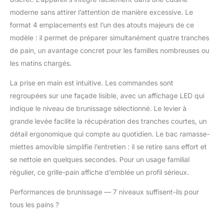
garantir un grillage plus
moderne sans attirer l’attention de manière excessive. Le
uniforme sur tous les
format 4 emplacements est l’un des atouts majeurs de ce
types. Fonctionnalité
One Touch : les
modèle : il permet de préparer simultanément quatre tranches
commandes
de pain, un avantage concret pour les familles nombreuses ou
lumineuses pour les
les matins chargés.
fonctions arrêt,
dégivrage et
La prise en main est intuitive. Les commandes sont
réchauffement offrent
regroupées sur une façade lisible, avec un affichage LED qui
un accès rapide et une
indique le niveau de brunissage sélectionné. Le levier à
flexibilité pour tous vos
besoins matinaux. Fini
grande levée facilite la récupération des tranches courtes, un
les doigts brûlés : le
détail ergonomique qui compte au quotidien. Le bac ramasse-
levier de levage élevé
miettes amovible simplifie l’entretien : il se retire sans effort et
permet de retirer
se nettoie en quelques secondes. Pour un usage familial
facilement en toute
sécurité même les plus
régulier, ce grille-pain affiche d’emblée un profil sérieux.
petits morceaux de
pain grillé, muffins ou
Performances de brunissage — 7 niveaux suffisent-ils pour
crumpets sans les
tous les pains ?
atteindre. Nettoyage