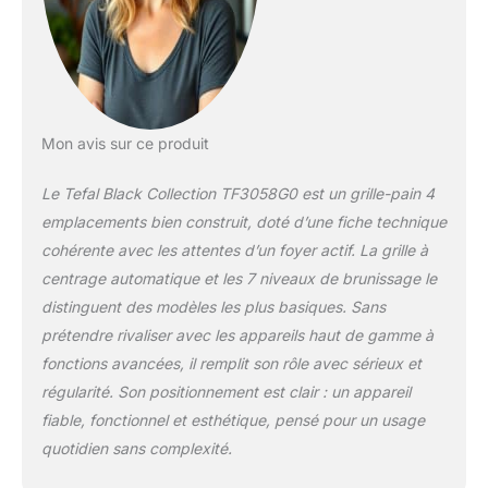
Fonctionnalité One
Touch : les
commandes
lumineuses pour les
fonctions arrêt,
dégivrage et
Mon avis sur ce produit
réchauffement offrent
un accès rapide et
Le Tefal Black Collection TF3058G0 est un grille-pain 4
une flexibilité pour
emplacements bien construit, doté d’une fiche technique
tous vos besoins
matinaux. Fini les
cohérente avec les attentes d’un foyer actif. La grille à
doigts brûlés : le
centrage automatique et les 7 niveaux de brunissage le
levier de levage élevé
distinguent des modèles les plus basiques. Sans
permet de retirer
prétendre rivaliser avec les appareils haut de gamme à
facilement en toute
sécurité même les
fonctions avancées, il remplit son rôle avec sérieux et
plus petits morceaux
régularité. Son positionnement est clair : un appareil
de pain grillé, muffins
fiable, fonctionnel et esthétique, pensé pour un usage
ou crumpets sans les
quotidien sans complexité.
atteindre. Nettoyage
facile : le bac