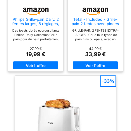
fonctions arrêt,
dégivrage et
réchauffement offrent
Philips Grille-pain Daily, 2
Tefal - Includeo - Grille-
un accès rapide et
fentes larges, 8 réglages,
pain 2 fentes avec pinces
830W, Noir
magnétiques - Noir
une flexibilité pour
Des toasts dorés et croustillants
GRILLE-PAIN 2 FENTES EXTRA-
tous vos besoins
: Philips Daily Collection Grille-
LARGES : Grille tous types de
pain pour du pain parfaitement
pain, fins ou épais, avec un
matinaux. Fini les
grillé - 2 fentes adaptées à
dorage homogène à chaque fois
doigts brûlés : le
toutes les tailles et formes de
et facile à récupérer avec la
27,99 €
44,99 €
levier de levage élevé
pain Des réglages pour tous les
prince intégrée, aimantée aux
19,99 €
33,99 €
goûts : 8 réglages de dorage
parois. UTILISATION SIMPLE ET
permet de retirer
adaptés à toutes les
LISIBLE : Avec de grands
facilement en toute
préférences Un toast bien
boutons faciles à lire et à
chaud en quelques secondes :
utiliser, conçus pour tous.
sécurité même les
une fonction dédiée permet de
THERMOSTAT 7 NIVEAUX &
plus petits morceaux
réchauffer le pain déjà grillé en
BOUTON ARRÊT : Ajustez le
-33%
de pain grillé, muffins
quelques secondes - La
dorage de votre grille-pain
fonction de décongélation grille
selon vos préférences, du léger
ou crumpets sans les
le pain congelé en un seul
toasté au bien croustillant, pour
atteindre. Nettoyage
passage Utilisation sécurisée :
un résultat sur-mesure à chaque
le bouton d'éjection arrête le
utilisation. SURÉLÉVATION
facile : le bac
dorage quand vous le voulez -
PRATIQUE : Levier pour retirer
ramasse-miettes
Protection supplémentaire
même les petites tranches.
amovible permet de
contre l'arrêt automatique pour
TIROIR RAMASSE-MIETTES :
éviter les courts-circuits
Pour un entretien facile et
ranger rapidement et
Nettoyage simple : le tiroir
rapide. RÉPARABILITÉ 15 ANS
sans effort – plus
ramasse-miettes amovible se
AU JUSTE PRIX : Produit