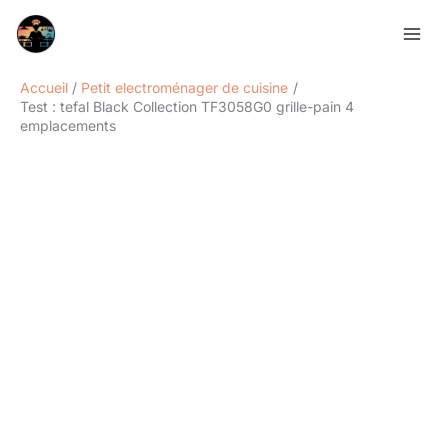
Aller
Rechercher
au
contenu
Accueil
Petit electroménager de cuisine
Test : tefal Black Collection TF3058G0 grille-pain 4
emplacements