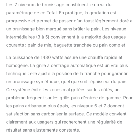
facile : le bac ramasse-
Les 7 niveaux de brunissage constituent le cœur du
miettes amovible
paramétrage de ce Tefal. En pratique, la gradation est
permet de ranger
progressive et permet de passer d’un toast légèrement doré à
rapidement et sans
effort – plus besoin de
un brunissage bien marqué sans brûler le pain. Les niveaux
secouer le grille-pain
intermédiaires (3 à 5) conviennent à la majorité des usages
au-dessus de l'évier.
courants : pain de mie, baguette tranchée ou pain complet.
Un ajout élégant à
n'importe quelle cuisine
La puissance de 1430 watts assure une chauffe rapide et
: avec son aspect frais
homogène. La grille à centrage automatique est un vrai plus
et sa capacité de 4
tranches, ce grille-pain
technique : elle ajuste la position de la tranche pour garantir
ajoute du style à votre
un brunissage symétrique, quel que soit l’épaisseur du pain.
cuisine tout en rendant
Ce système évite les zones mal grillées sur les côtés, un
le petit déjeuner plus
problème fréquent sur les grille-pain d’entrée de gamme. Pour
efficace pour toute la
famille. Réparation de
les pains artisanaux plus épais, les niveaux 6 et 7 donnent
15 ans : pièces à faible
satisfaction sans carboniser la surface. Ce modèle convient
coût disponibles dans
clairement aux usagers qui recherchent une régularité de
nos centres de
résultat sans ajustements constants.
réparation 6200 dans
le monde entier, pour