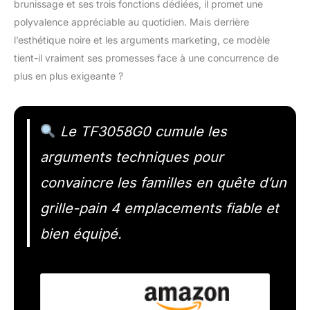
brunissage et ses trois fonctions dédiées, il promet une
polyvalence appréciable au quotidien. Mais derrière
l’esthétique noire et les arguments marketing, ce modèle
tient-il vraiment ses promesses face à une concurrence de
plus en plus exigeante ?
Le TF3058G0 cumule les
arguments techniques pour
convaincre les familles en quête d’un
grille-pain 4 emplacements fiable et
bien équipé.