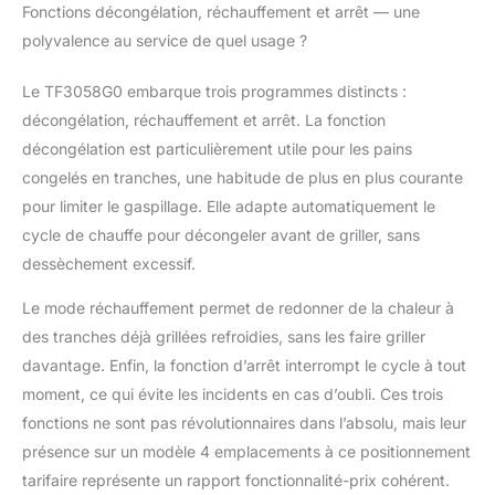
Fonctions décongélation, réchauffement et arrêt — une
une réparation rapide
polyvalence au service de quel usage ?
pendant de
nombreuses années,
faisant partie de notre
Le TF3058G0 embarque trois programmes distincts :
engagement à aider à
décongélation, réchauffement et arrêt. La fonction
protéger
décongélation est particulièrement utile pour les pains
l'environnement et à
congelés en tranches, une habitude de plus en plus courante
réduire les déchets.
pour limiter le gaspillage. Elle adapte automatiquement le
cycle de chauffe pour décongeler avant de griller, sans
dessèchement excessif.
Le mode réchauffement permet de redonner de la chaleur à
des tranches déjà grillées refroidies, sans les faire griller
davantage. Enfin, la fonction d’arrêt interrompt le cycle à tout
moment, ce qui évite les incidents en cas d’oubli. Ces trois
fonctions ne sont pas révolutionnaires dans l’absolu, mais leur
présence sur un modèle 4 emplacements à ce positionnement
tarifaire représente un rapport fonctionnalité-prix cohérent.