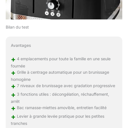
Bilan du test
Avantages
+
4 emplacements pour toute la famille en une seule
fournée
+
Grille à centrage automatique pour un brunissage
homogène
+
7 niveaux de brunissage avec gradation progressive
+
3 fonctions utiles : décongélation, réchauffement,
arrêt
+
Bac ramasse-miettes amovible, entretien facilité
+
Levier à grande levée pratique pour les petites
tranches