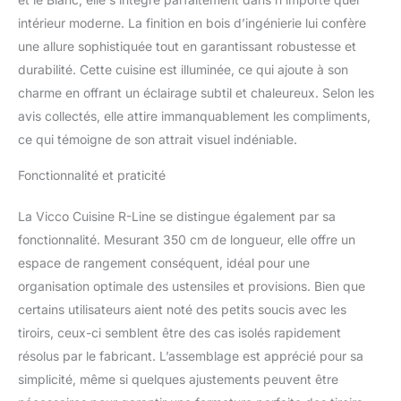
meubles hauts peut être
intérieur moderne. La finition en bois d’ingénierie lui confère
agrandie de manière
une allure sophistiquée tout en garantissant robustesse et
flexible. Inclut une façade
durabilité. Cette cuisine est illuminée, ce qui ajoute à son
pour lave-vaisselle ainsi
que des pieds réglables
charme en offrant un éclairage subtil et chaleureux. Selon les
en hauteur. DIMENSIONS
avis collectés, elle attire immanquablement les compliments,
: Le meuble de cuisine a
ce qui témoigne de son attrait visuel indéniable.
une largeur de 350 cm et
une hauteur de 207 cm.
Fonctionnalité et praticité
Les meubles bas ont une
profondeur de 46 cm.
La Vicco Cuisine R-Line se distingue également par sa
Niche pour four :
56,8x59,4x55 cm. Niche
fonctionnalité. Mesurant 350 cm de longueur, elle offre un
pour micro-ondes :
espace de rangement conséquent, idéal pour une
56,8x45x55 cm.
organisation optimale des ustensiles et provisions. Bien que
MATÉRIAU : Les façades
certains utilisateurs aient noté des petits soucis avec les
et le corps de la cuisine
tiroirs, ceux-ci semblent être des cas isolés rapidement
sont fabriqués en
panneau de particules de
résolus par le fabricant. L’assemblage est apprécié pour sa
16 mm avec revêtement
simplicité, même si quelques ajustements peuvent être
en résine mélaminée.