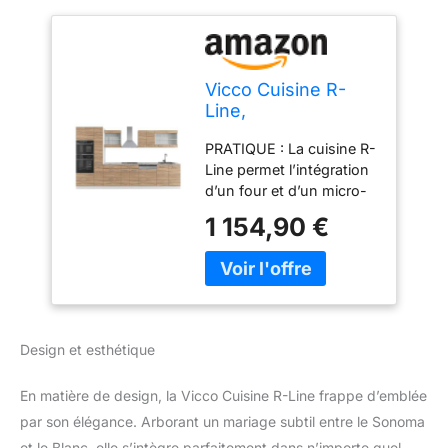
Vicco Cuisine R-
Line,
Sonoma/Blanc,
PRATIQUE : La cuisine R-
350cm
Line permet l’intégration
d’un four et d’un micro-
ondes et offre un espace
1 154,90 €
de rangement
supplémentaire grâce à
une colonne étroite avec
éléments coulissants.
Des façades entièrement
intégrées pour lave-
Design et esthétique
vaisselle Vicco sont
disponibles en option.
En matière de design, la Vicco Cuisine R-Line frappe d’emblée
CONFIGURATION
FLEXIBLE : La cuisine
par son élégance. Arborant un mariage subtil entre le Sonoma
avec 5 meubles bas et 3
et le Blanc, elle s’intègre parfaitement dans n’importe quel