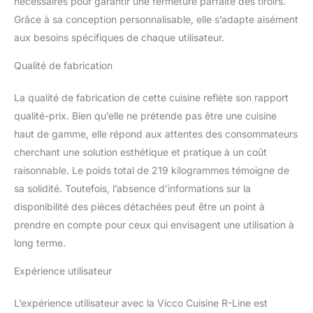
nécessaires pour garantir une fermeture parfaite des tiroirs.
CONTENU DE
Grâce à sa conception personnalisable, elle s’adapte aisément
LIVRAISON : Bloc cuisine
sans plan de travail,
aux besoins spécifiques de chaque utilisateur.
matériel de montage,
instructions de montage
Qualité de fabrication
(sauf indication contraire,
les appareils
La qualité de fabrication de cette cuisine reflète son rapport
électroménagers et les
qualité-prix. Bien qu’elle ne prétende pas être une cuisine
décorations ne sont pas
haut de gamme, elle répond aux attentes des consommateurs
compris dans la
cherchant une solution esthétique et pratique à un coût
livraison).
raisonnable. Le poids total de 219 kilogrammes témoigne de
sa solidité. Toutefois, l’absence d’informations sur la
disponibilité des pièces détachées peut être un point à
prendre en compte pour ceux qui envisagent une utilisation à
long terme.
Expérience utilisateur
L’expérience utilisateur avec la Vicco Cuisine R-Line est