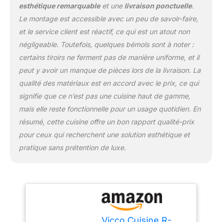
56,8x45x55 cm.
esthétique remarquable
et une
livraison ponctuelle
.
MATÉRIAU : Les façades
Le montage est accessible avec un peu de savoir-faire,
et le corps de la cuisine
et le service client est réactif, ce qui est un atout non
sont fabriqués en
panneau de particules de
négligeable. Toutefois, quelques bémols sont à noter :
16 mm avec revêtement
certains tiroirs ne ferment pas de manière uniforme, et il
en résine mélaminée.
peut y avoir un manque de pièces lors de la livraison. La
CONTENU DE
qualité des matériaux est en accord avec le prix, ce qui
LIVRAISON : Bloc cuisine
sans plan de travail,
signifie que ce n’est pas une cuisine haut de gamme,
matériel de montage,
mais elle reste fonctionnelle pour un usage quotidien. En
instructions de montage
résumé, cette cuisine offre un bon rapport qualité-prix
(sauf indication contraire,
pour ceux qui recherchent une solution esthétique et
les appareils
électroménagers et les
pratique sans prétention de luxe.
décorations ne sont pas
compris dans la
livraison).
Vicco Cuisine R-