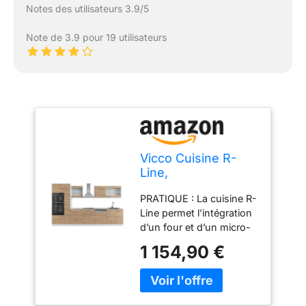
Notes des utilisateurs 3.9/5
Note de 3.9 pour 19 utilisateurs
Vicco Cuisine R-
Line,
Sonoma/Blanc,
PRATIQUE : La cuisine R-
350cm
Line permet l’intégration
d’un four et d’un micro-
ondes et offre un espace
1 154,90 €
de rangement
supplémentaire grâce à
une colonne étroite avec
éléments coulissants.