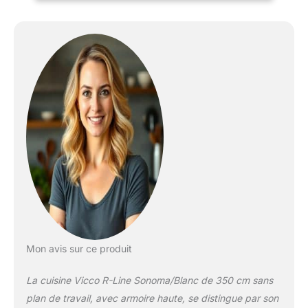
Des façades entièrement
intégrées pour lave-
vaisselle Vicco sont
disponibles en option.
CONFIGURATION
FLEXIBLE : La cuisine
avec 5 meubles bas et 3
meubles hauts peut être
agrandie de manière
flexible. Inclut une façade
pour lave-vaisselle ainsi
que des pieds réglables
en hauteur. DIMENSIONS
: Le meuble de cuisine a
une largeur de 350 cm et
une hauteur de 207 cm.
Les meubles bas ont une
Mon avis sur ce produit
profondeur de 46 cm.
Niche pour four :
La cuisine Vicco R-Line Sonoma/Blanc de 350 cm sans
56,8x59,4x55 cm. Niche
pour micro-ondes :
plan de travail, avec armoire haute, se distingue par son