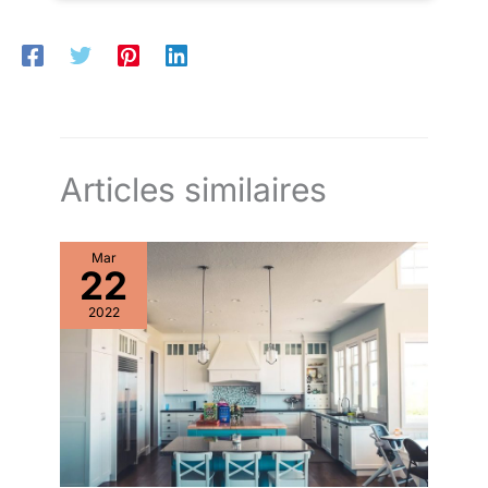
convient à la cuisine, à l’évier de la salle de bain, au garde-
trous de drainage à la base du
manger, à la buanderie, aux bureaux, à la chambre à coucher et
bloc pour améliorer l'hygiène. Il
à tout autre endroit; Gardez votre maison bien rangée tout en
est recommandé de laver le
bloc à la main avec du savon et
maximisant votre espace de stockage
Les tiroirs peuvent
de l'eau chaude pour garantir la
être retirés pour faciliter le nettoyage et l’accès aux articles
durabilité maximale et la qualité
des couteaux.
Articles similaires
Mar
22
2022