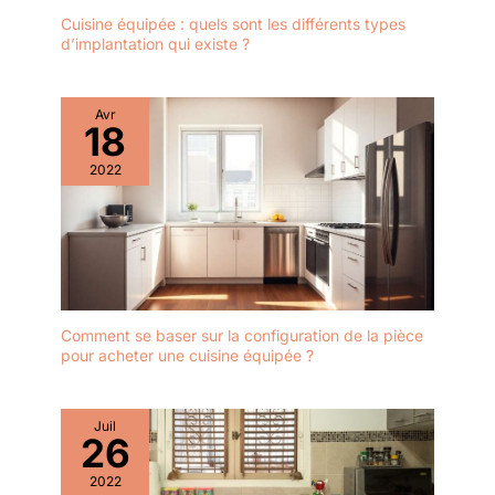
Cuisine équipée : quels sont les différents types
d’implantation qui existe ?
Avr
18
2022
Comment se baser sur la configuration de la pièce
pour acheter une cuisine équipée ?
Juil
26
2022