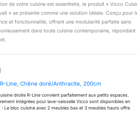
on de votre cuisine est essentielle, le produit « Vicco Cuis
vail » se présente comme une solution idéale. Conçu pour l
 et fonctionnalité, offrant une modularité parfaite sans
rmonieusement dans toute cuisine contemporaine, répondant
et.
 R-Line, Chêne doré/Anthracite, 200cm
sine droite R-Line convient parfaitement aux petits espaces.
rement intégrées pour lave-vaisselle Vicco sont disponibles en
: Le bloc cuisine avec 2 meubles bas et 3 meubles hauts offre
ement pour les ustensiles de cuisine essentiels. Les pieds
teur assurent un confort supplémentaire. DIMENSIONS : Le
e a une largeur de 200 cm. Les meubles bas ont une profondeur
les dimensions détaillées sont indiquées sur les photos.