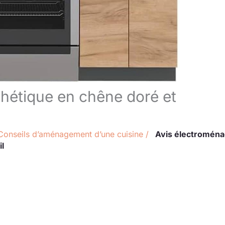
thétique en chêne doré et
Conseils d’aménagement d’une cuisine
/
Avis électroména
il