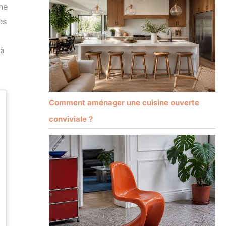
ine
es
 à
Comment aménager une cuisine ouverte
conviviale ?