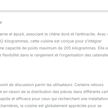
çades et le corps de la cuisine sont fabriqués en panneau de
 mm avec revêtement en résine mélaminée. CONTENU DE
cuisine sans plan de travail, matériel de montage, instructions de
ication contraire, les appareils électroménagers et les
ne
nt pas compris dans la livraison)
rne et épuré, associant le chêne doré et l’anthracite. Avec
2 kilogrammes, cette cuisine est conçue pour s’intégrer
 une capacité de poids maximum de 205 kilogrammes. Elle e
flexibilité dans le rangement et l’organisation des ustensile
int de discussion parmi les utilisateurs. Certains retours
en raison de la distribution des pièces dans différents car
rapide et efficace pour ceux qui recherchent une installation
 charnières, la cuisine est globalement appréciée pour sa