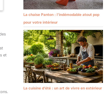
La chaise Panton : l’indémodable atout pop
pour votre intérieur
 des
st
s et
La cuisine d’été : un art de vivre en extérieur
tons.