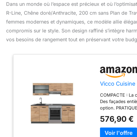
Dans un monde où l’espace est précieux et où l’optimisati
R-Line, Chêne doré/Anthracite, 200 cm sans Plan de Tra
femmes modernes et dynamiques, ce modèle allie élégance
compromis sur le style. Son design raffiné s’intègre ha
vos besoins de rangement tout en préservant votre budg
Vicco Cuisine
COMPACTE : La cui
Des façades entiè
option. PRATIQUE 
un espace de rang
576,90 €
réglables en hau
meuble de cuisin
de 46 cm. Toutes 