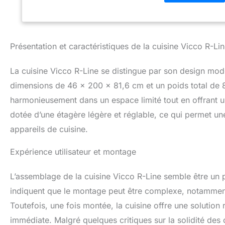
MATÉRIAU : Les fa
particules de 16
LIVRAISON : Bloc 
montage (sauf ind
Présentation et caractéristiques de la cuisine Vicco R-Li
décorations ne so
La cuisine Vicco R-Line se distingue par son design mode
dimensions de 46 x 200 x 81,6 cm et un poids total de 8
harmonieusement dans un espace limité tout en offrant
dotée d’une étagère légère et réglable, ce qui permet une 
appareils de cuisine.
Expérience utilisateur et montage
L’assemblage de la cuisine Vicco R-Line semble être un po
indiquent que le montage peut être complexe, notamment 
Toutefois, une fois montée, la cuisine offre une solution 
immédiate. Malgré quelques critiques sur la solidité des