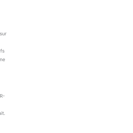
sur
ifs
ine
 R-
it.