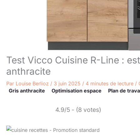
Test Vicco Cuisine R-Line : es
anthracite
Par
Louise Berlioz
/
3 juin 2025
/
4 minutes de lecture
/
Gris anthracite
Optimisation espace
Plan de trava
4.9/5 - (8 votes)