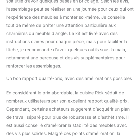
soit utile d’avoir quelques bases en bricolage. Selon les avis,
bloc de cuisine avec plan
l’assemblage peut se réaliser en une journée pour ceux qui ont
de travail, matériel de
l’expérience des meubles à monter soi-même. Je conseille
montage, instructions de
montage (sauf indication
tout de même de prêter une attention particulière aux
contraire, les appareils
charnières du meuble d’angle. Le kit est livré avec des
électroménagers et les
instructions claires pour chaque pièce, mais pour faciliter la
décorations ne font pas
tâche, je recommande d’avoir quelques outils sous la main,
partie de la livraison).
notamment une perceuse et des vis supplémentaires pour
renforcer les assemblages.
Un bon rapport qualité-prix, avec des améliorations possibles
En considérant le prix abordable, la cuisine Rick séduit de
nombreux utilisateurs par son excellent rapport qualité-prix.
Cependant, certains acheteurs suggèrent d’acquérir un plan
de travail séparé pour plus de robustesse et d’esthétisme. Il
est aussi conseillé d’améliorer la stabilité des meubles avec
des vis plus solides. Malgré ces points d’amélioration, la