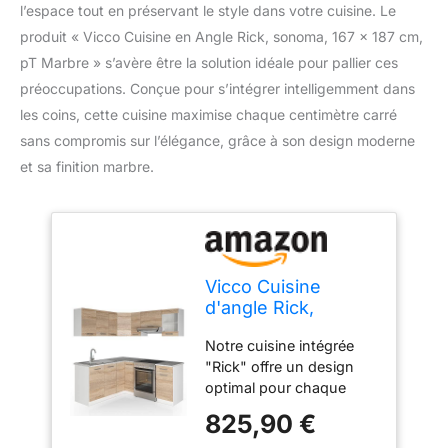
l’espace tout en préservant le style dans votre cuisine. Le
produit « Vicco Cuisine en Angle Rick, sonoma, 167 x 187 cm,
pT Marbre » s’avère être la solution idéale pour pallier ces
préoccupations. Conçue pour s’intégrer intelligemment dans
les coins, cette cuisine maximise chaque centimètre carré
sans compromis sur l’élégance, grâce à son design moderne
et sa finition marbre.
Vicco Cuisine
d'angle Rick,
Sonoma/Blanc, 187
Notre cuisine intégrée
x 167 cm
"Rick" offre un design
optimal pour chaque
maison et promet du
825,90 €
plaisir à l'utilisation. La