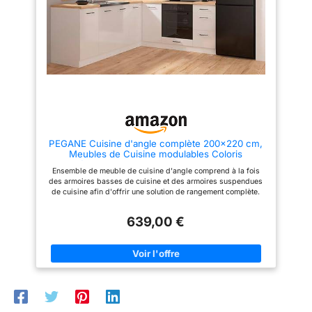
Appareils électroménagers non
électroménagers non inclus
inclus
PEGANE Cuisine d'angle complète 200x220 cm,
Meubles de Cuisine modulables Coloris
Blanc/Craie Brillant, Plan de Travail Non Inclus
Ensemble de meuble de cuisine d'angle comprend à la fois
des armoires basses de cuisine et des armoires suspendues
de cuisine afin d'offrir une solution de rangement complète.
Les éléments de cet ensemble sont modulables, permettant de
créer des cuisines sur mesure et de l'adapter facilement à un
639,00 €
angle gauche ou droit, selon vos besoins et la configuration de
votre pièce. Dimension des meubles bas : Profondeur 47 x
Hauteur 85,7 cm Dimension des meubles hauts : Profondeur
30,5 x Hauteur 57,5 cm Couleur : Blanc/Craie brillant Poids :
135 kg Accessoires : charnières Hettich, poignée en plastique,
glissières Plan de travail, évier robinetterie , Appareils
électroménagers non inclus