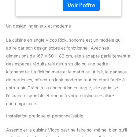
ligne de cuisine en L offre
des pieds réglables en
hauteur et des modules
qui peuvent être
Un design ingénieux et moderne
déplacés à volonté. Des
modules
supplémentaires peuvent
La cuisine en angle Vicco Rick, sonoma est un modèle qui
être achetés sans
attire par son design sobre et fonctionnel. Avec ses
problème. DIMENSIONS :
dimensions de 167 x 60 x 82 cm, elle s’adapte parfaitement à
La cuisine en forme de L
des espaces réduits tels qu’un studio ou une petite
a une largeur de 167x187
cm, une hauteur de 82
kitchenette. La finition mate et le matériau utilisé, le panneau
cm et une profondeur de
de particules, offrent un look moderne tout en étant facile à
46 cm. Les plans de
entretenir. Grâce à sa conception en angle, elle optimise
travail ont une
l’espace disponible et donne à votre cuisine une allure
profondeur de 60 cm.
MATÉRIEL : la cuisine
contemporaine.
d'angle est en aggloméré
Installation pratique et personnalisable
de 16 mm facile à
entretenir, avec un
revêtement en résine de
Assembler la cuisine Vicco peut se faire soi-même, bien qu’il
mélamine. LIVRAISON :