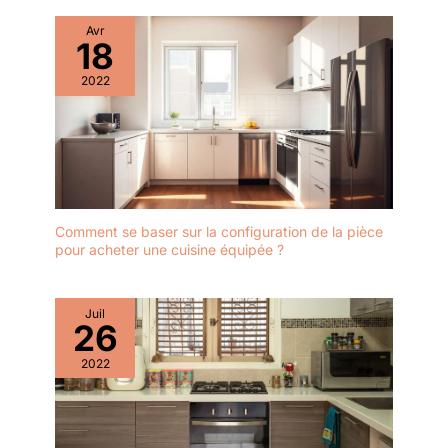
Avr
18
2022
Comment se baser sur la configuration de la pièce
pour acheter une cuisine équipée ?
Juil
26
2022