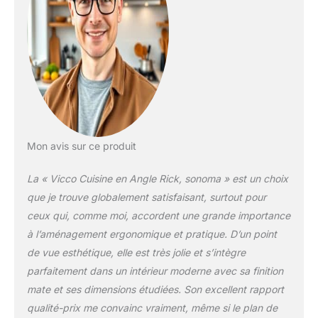
a une largeur de 167x187
cm, une hauteur de 82
cm et une profondeur de
46 cm. Les plans de
travail ont une
profondeur de 60 cm.
MATÉRIEL : la cuisine
d'angle est en aggloméré
de 16 mm facile à
entretenir, avec un
Mon avis sur ce produit
revêtement en résine de
mélamine. LIVRAISON :
La « Vicco Cuisine en Angle Rick, sonoma » est un choix
bloc de cuisine avec plan
que je trouve globalement satisfaisant, surtout pour
de travail, matériel de
ceux qui, comme moi, accordent une grande importance
montage, instructions de
à l’aménagement ergonomique et pratique. D’un point
montage (sauf indication
contraire, les appareils
de vue esthétique, elle est très jolie et s’intègre
électroménagers et les
parfaitement dans un intérieur moderne avec sa finition
décorations ne font pas
mate et ses dimensions étudiées. Son excellent rapport
partie de la livraison).
qualité-prix me convainc vraiment, même si le plan de