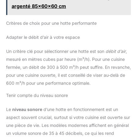
sur l'installation, puisque nous vous fournirons une vidéo
utilisation simple, fiable et
argenté 85x60x60 cm
d'instructions détaillées et claires.
durable, même avec les mains
humides. PACK COMPLET PRÊT
À POSER : Gagnez du temps
Critères de choix pour une hotte performante
lors du montage de votre hotte
cuisine. Nous incluons tout le
nécessaire : vis de fixation,
manuel détaillé, gabarit de
Adapter le débit d’air à votre espace
montage pour un perçage
précis et deux filtres à charbon.
Une solution clé en main pour
Un critère clé pour sélectionner une hotte est son
débit d’air
,
un confort immédiat.
mesuré en mètres cubes par heure (m³/h). Pour une cuisine
fermée, un débit de 300 à 500 m³/h peut suffire. En revanche,
pour une cuisine ouverte, il est conseillé de viser au-delà de
600 m³/h pour une performance optimale.
Tenir compte du niveau sonore
Le
niveau sonore
d’une hotte en fonctionnement est un
aspect souvent crucial, surtout si votre cuisine est ouverte sur
une pièce de vie. Les modèles modernes affichent en général
un volume sonore de 35 à 45 décibels, ce qui les rend