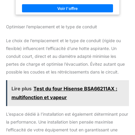
mécanique, simple et intuitive,
meuble ou en pose murale dans toutes les cuisines.
vous permet de régler la
Modes évacuation & recyclage – Installation flexible en
puissance instantanément,
évacuation extérieure ou recyclage avec filtre à charbon (1 filtre
garantissant une utilisation
fiable et durable au quotidien.
inclus), pour s’adapter à vos besoins.
3 vitesses
Équipée d'un moteur DC
d’aspiration puissantes – Réglez facilement la puissance selon
Optimiser l’emplacement et le type de conduit
innovant, cette hotte est non
l’intensité de cuisson grâce aux commandes mécaniques
seulement puissante, mais
intuitives.
Éclairage LED intégré – Éclairage LED efficace
aussi incroyablement efficace.
Le choix de l’emplacement et le type de conduit (rigide ou
pour une meilleure visibilité de vos plaques de cuisson, tout en
Sa classe énergétique A
consommant peu d’énergie.
Filtres métalliques lavables –
garantit une consommation
flexible) influencent l’efficacité d’une hotte aspirante. Un
Filtres à graisse réutilisables et compatibles lave-vaisselle
électrique minimale, ce qui se
conduit court, direct et au diamètre adapté minimise les
traduit par une économie visible
pour un entretien simple et des performances durables.
sur votre facture d'électricité et
Performance quotidienne fiable – Débit d’air adapté pour
pertes de charge et optimise l’évacuation. Évitez autant que
un impact environnemental
éliminer efficacement fumées, vapeur et odeurs, parfait pour
réduit. De plus, le bandeau
cuisines petites à moyennes.
possible les coudes et les rétrécissements dans le circuit.
d'éclairage LED intégré offre
une visibilité parfaite de votre
zone de cuisson avec une
consommation énergétique
Lire plus
Test du four Hisense BSA66211AX :
quasi nulle et une durabilité
multifonction et vapeur
exceptionnelle.
L’espace dédié à l’installation est également déterminant pour
la performance. Une installation bien pensée maximise
l’efficacité de votre équipement tout en garantissant une