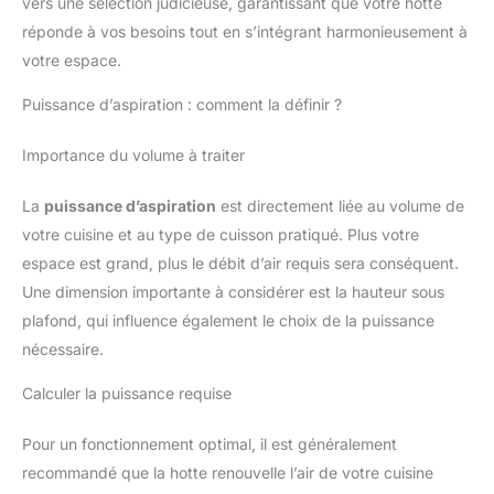
vers une sélection judicieuse, garantissant que votre hotte
est à votre écoute pour vous
accompagner. Rejoignez les
réponde à vos besoins tout en s’intégrant harmonieusement à
milliers de clients satisfaits qui
votre espace.
ont choisi la performance et la
sérénité avec Solution Ahead.
Puissance d’aspiration : comment la définir ?
Importance du volume à traiter
La
puissance d’aspiration
est directement liée au volume de
votre cuisine et au type de cuisson pratiqué. Plus votre
espace est grand, plus le débit d’air requis sera conséquent.
Une dimension importante à considérer est la hauteur sous
plafond, qui influence également le choix de la puissance
nécessaire.
Calculer la puissance requise
Pour un fonctionnement optimal, il est généralement
recommandé que la hotte renouvelle l’air de votre cuisine