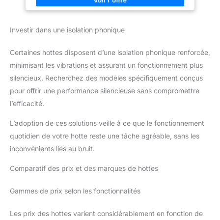
efficacement fumées et odeurs de cuisson. FOnctionne en
performance d’aspiration élevée
recyclage et évacuation extérieur.
Design visière /
tout en maintenant un faible
casquette en blanc : finition acier peint et verre, élégante,
niveau sonore.
Idéale pour
Investir dans une isolation phonique
idéale pour s’intégrer dans toute cuisine contemporaine.
petites et moyennes cuisines :
Filtres à graisse métalliques lavables + filtres à charbon
format compact, efficacité
professionnelle et entretien
fournis : entretien simplifié et mode recyclage possible.
Certaines hottes disposent d’une isolation phonique renforcée,
minimal.
Éclairage LED (2 x 1,5 W) : lumière efficace sur la zone de
minimisant les vibrations et assurant un fonctionnement plus
cuisson pour un confort accru.
3 vitesses de
fonctionnement + clapet anti-retour : adaptabilité selon recette
silencieux. Recherchez des modèles spécifiquement conçus
& protection contre les infiltrations d’air.
Dimensions nets
pour offrir une performance silencieuse sans compromettre
595 x 495 x 140 mm : format standard 60 cm, permet
installation sous meuble ou mural simple.
Niveau sonore
l’efficacité.
maîtrisé (62-80 dB) : compromis entre performance et confort
acoustique.
L’adoption de ces solutions veille à ce que le fonctionnement
quotidien de votre hotte reste une tâche agréable, sans les
inconvénients liés au bruit.
Comparatif des prix et des marques de hottes
Gammes de prix selon les fonctionnalités
Les prix des hottes varient considérablement en fonction de