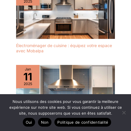
2025
Électroménager de cuisine : équipez votre espace
avec Mobalpa
Jan
11
2025
Nous utilisons des cookies pour vous garantir la meilleure
expérience sur notre site web. Si vous continuez à utiliser ce
site, nous supposerons que vous en êtes satisfait.
Oui
Non
Politique de confidentialité
Comment entretenir ma hotte de cuisine ?