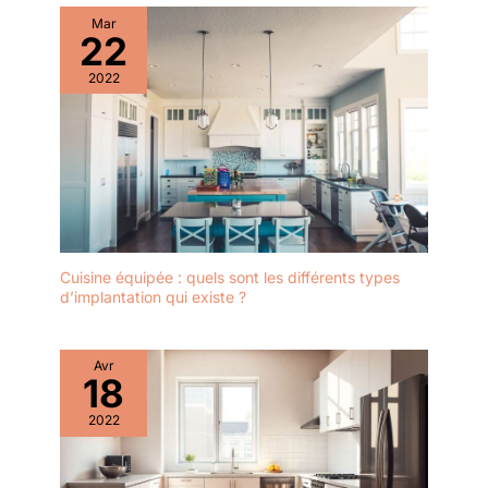
Mar
22
2022
Cuisine équipée : quels sont les différents types
d’implantation qui existe ?
Avr
18
2022