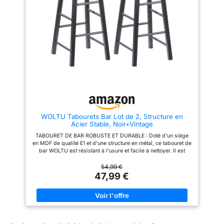
cm de diamètre assure la
acier chromé et d’une base
stabilité pendant la rotation.
robuste de 45 cm, chaque
L’anneau en caoutchouc situé
chaise de bar supporte en toute
sous la base de la chaise
confiance jusqu’à 120 kg.
protège votre sol et limite les
Profitez d’une stabilité assurée,
bruits lors de la rotation ou du
même en cas de rotations à
déplacement Montage facile,
360° [Réglable et pivotant]
confort immédiat : Ces
Adaptez votre confort grâce à
tabourets réglables sont livrés
une amplitude de réglage en
avec des instructions claires. Il
hauteur de 65 à 85.5 cm et à
suffit de relier le vérin à la base
une capacité de pivotement à
et à l’assise, puis de serrer 4
360°. Cette souplesse vous
vis pour profiter de leur confort
permet de découvrir et
d’apprécier votre position
d’assise idéale en toute
WOLTU Tabourets Bar Lot de 2, Structure en
simplicité [Entretien facile] La
Acier Stable, Noir+Vintage
surface en PU, ainsi que le
support, le repose-pieds et la
TABOURET DE BAR ROBUSTE ET DURABLE : Doté d'un siège
base en noir mat, se nettoient
en MDF de qualité E1 et d'une structure en métal, ce tabouret de
facilement à l’aide d’un simple
bar WOLTU est résistant à l'usure et facile à nettoyer. Il est
chiffon humide. Ainsi, vos
robuste pour charger jusqu'à 120kg. Les entretoises sous le
tabourets de cuisine restent
siège sont conçues pour renforcer la stabilité de la chaise et
54,99 €
toujours en parfait état
répondre à vos besoins de repos en tant que repose-pieds aux
47,99 €
différentes hauteurs. TABOURET DE BAR INDUSTRIEL :
Fabriqué en bois et en acier, ce tabouret de bar industriel
correspondra à l’esthétique du jour avec un style industriel.
Cette chaise de bar moderne et chic apportera une touche
remarquable à votre décoration. TABOURET DE BAR
MULTIFONCTIONNEL : Cette chaise industrielle est