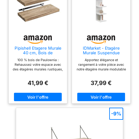
Pipishell Etagere Murale
IDMarket - Etagère
40 cm, Bois de
Murale Suspendue
Paulownia, Lot de 4,
Double Position Chiara
100 % bois de Paulownia :
Apportez élégance et
Brun Clair
Blanc
Rehaussez votre espace avec
rangement à votre pièce avec
des étagères murales rustiques,
notre étagère murale modulable
fabriquées à partir de bois 100
8 niveaux ! Pratiques et
% de Paulownia provenant
esthétiques, ses nombreux
41,99 €
37,99 €
d'arbres de 5 ans. La texture
compartiments mettront en
naturelle du bois de l'étagère
valeur tous vos objets !
murale est intemporelle et peut
Choisissez l'étagère double
se fondre bien dans n'importe
position CHIARA blanche pour
quel style de décoration.
habiller votre mur selon vos
Robuste et durable : l'étagère
envies ! Pratique, elle ira dans
murale en bois pour mur est
toutes les pièces de votre
-9%
conçue avec des supports
maison grâce à sa double
métalliques solides pour fournir
fixation Fixez l'étagère CHIARA
un support fiable jusqu'à 10
8 niveaux grâce à son kit de
kg/22 lb chacun sans aucun
fixation inclus, qui reste très
affaissement ni oscillation. Ayez
discret !