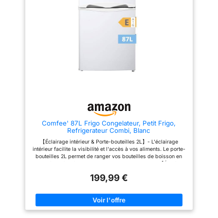
installée pour s'ouvrir à gauche
grâce aux bacs de porte et aux
ou à droite selon les besoins.
clayettes amovibles,
Emission de bruit aérien: 41 dB /
adaptables à tous les formats.
classe d'efficacité énergétique
Bac à légumes XL pour fruits,
E / 80 kWh par an
pizzas et légumes. Le
thermostat mécanique offre
plusieurs réglages pour une
utilisation simplifiée et est
équipé d'un éclairage. Le
réfrigérateur est garanti 2 ans et
le compresseur 12 ans.
Comfee' 87L Frigo Congelateur, Petit Frigo,
Refrigerateur Combi, Blanc
【Éclairage intérieur & Porte-bouteilles 2L】- L'éclairage
intérieur facilite la visibilité et l'accès à vos aliments. Le porte-
bouteilles 2L permet de ranger vos bouteilles de boisson en
toute sécurité et évite tout renversement accidentel. 【Étagères
amovibles pour un rangement flexible】 – Le réfrigérateur est
199,99 €
équipé de 2 étagères en verre amovibles et d'un tiroir pour
organiser vos aliments. Il permet également de ranger
facilement des articles volumineux ou de forme irrégulière.
【Porte réversible & Taille idéale】 - La porte réversible
permet une ouverture à droite ou à gauche, s'adaptant à la
plupart de cuisine. Dimensions (cm) : H83.7 x L47 x P49.2.