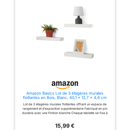
paulownia de 1,5 cm
plus ordonnés et propres dans
d’épaisseur, fabriquée à partir
votre salon, cuisine, salle à
de 100 % de bois de paulownia
manger et bureau ETAGERE
provenant d’arbres âgés de 5
BOIS MULTIFONCTIONNELLES:
ans. La texture en bois naturel
Nos etagere sont idéales pour
des étagères flottantes est
décorer les salles de bains,
intemporelle et peut bien se
salon, les cuisines. Elle peut
marier avec n'importe quel style
être utilisée pour ranger et
de décor. Deux façons
organiser les petits objets ou le
d'installer : fixez-les au mur
désordre. Dans la cuisine, vous
comme étagères flottantes
pouvez y ranger des bouteilles
minimalistes avec des supports
d'épices et des couverts. Dans
dissimulés (charge maximale
la salle de bains, vous pouvez
de 4,5 kg), ou étagères murales
placer des articles de
standard avec supports en
toilette.Dans le salon, vous
dessous pour supporter des
pouvez également mettre de
objets plus lourds (charge
petites plantes, des objets de
maximale de 18 kg).
collection, des livres, des
Arrangement flexible : utilisez
photos, etc. Rendez votre
toutes les étagères flottantes
maison plus organisée
ensemble dans une pièce ou à
MATÉRIAU EN BOIS MASSIF:
Amazon Basics Lot de 3 étagères murales
différents endroits de la
Cette etagere bois murale est
flottantes en Bois, Blanc, 40,1 x 12,7 x 4,6 cm
maison. Les grandes étagères
fabriquées en bois de
murales conviennent aux
paulownia. Les planches en
Lot de 3 étagères murales flottantes offrant un espace de
espaces tels que les salons,
bois sont soigneusement
rangement et d’exposition supplémentaire Fabriqué en pin
tandis que les petites étagères
carbonisées et fumigées. Nos
durable avec une finition blanche Chaque tablette se fixe à
s'adaptent bien aux chambres
etagere bois sont hydrofuges et
l'aide de supports en acier améliorés, d'une capacité maximale
et aux salles de bains. Deux
résistantes à la chaleur, elles ne
de 9 kg Matériel de montage inclus pour une installation rapide
couleurs élégantes : Choisissez
gonflent ni ne décolorent même
15,99 €
et facile Dimensions du produit : 40,1 x 12,7 x 4,6 cm (L x l x H,
la bonne couleur (rustique et
lorsqu'elles sont placées dans