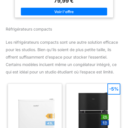
79,99 €
ce micro-ondes en acier
Le Toshiba MW2-MG20P(BK) combine les fonctions grill,
inoxydable
décongélation et réchauffage pour vous permettre des
cuissons aussi efficaces que délicates Capacité de 20l : Sa
grande cavité permet d'accueillir la plupart des plates du
quotidien, tout en restant très compact pour s'adapter à toutes
les cuisines. Spécificités: Puissance de gril de 1000 watts,
Réfrigérateurs compacts
puissance de micro-ondes de 700 watts avec 5 niveaux de
puissance, dimensions externes (L x P x H): 440 x 334 x 259
mm, dimensions internes (L x P x H): 306 x 304 x 206, plateau
Les réfrigérateurs compacts sont une autre solution efficace
tournant en verre de 255 mm.
pour les studios. Bien qu’ils soient de plus petite taille, ils
offrent suffisamment d’espace pour stocker l’essentiel.
Certains modèles incluent même un congélateur intégré, ce
qui est idéal pour un studio étudiant où l’espace est limité.
-5%