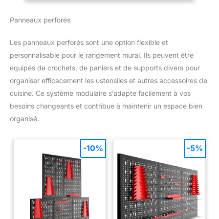
configurer les étagères
objets déco sans paraître imposante, idéale pour toute pièce.
flottantes selon vos besoins
ATMOSPHERA, CRÉATEUR D'INTÉRIEUR : Convaincue que la
pour remplir un espace vertical
Panneaux perforés
décoration transforme le quotidien, la marque propose des
ou créer une plus longue ligne
meubles tendance et des objets déco accessibles, pour que
d'étagères le long du mur.
votre intérieur prenne toute sa valeur !
Conception flottante sans
Les panneaux perforés sont une option flexible et
couture : les étagères en bois
rustique sont conçues pour
personnalisable pour le rangement mural. Ils peuvent être
créer un effet « flottant »
équipés de crochets, de paniers et de supports divers pour
visuellement saisissant sur le
mur en dissimulant le support
organiser efficacement les ustensiles et autres accessoires de
de montage dans l'étagère
murale en bois. Le système de
cuisine. Ce système modulaire s’adapte facilement à vos
montage dissimulé améliore
l'attrait esthétique et contribue à
besoins changeants et contribue à maintenir un espace bien
rationaliser l'apparence de
organisé.
n'importe quelle pièce.
-10%
-5%