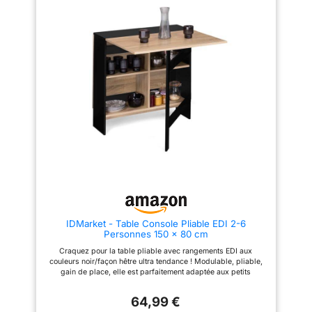
Hauteur 75 cm
sombres et du plateau
immaculé effet marbre apporte
une touche de luxe absolu. La
porte en verre strié souligne un
artisanat d'exception,
s'intégrant parfaitement dans
les intérieurs modernes et
industriels. CONNECTIQUE
PRATIQUE INTÉGRÉE -
Transformez ce meuble en un
bureau d'appoint ou une station
de préparation efficace. Doté
d'une multiprise complète (AC,
USB, Type-C), il vous permet
d'alimenter votre ordinateur ou
de recharger votre téléphone
sans devoir chercher une prise
murale disponible. SOLUTIONS
DE RANGEMENT ASTUCIEUSES
- Ne laissez plus rien traîner.
Malgré sa taille compacte, ce
IDMarket - Table Console Pliable EDI 2-6
meuble abrite un espace de
Personnes 150 x 80 cm
stockage redoutable : une porte
en verre dissimulant des
Craquez pour la table pliable avec rangements EDI aux
étagères ajustables, et des
couleurs noir/façon hêtre ultra tendance ! Modulable, pliable,
niches latérales profondes pour
gain de place, elle est parfaitement adaptée aux petits
vos bouteilles et épices.
espaces de vie ! Avec sa capacité 2-6 personnes, recevez vos
GLISSEMENT ET STABILITÉ
amis ou vos parents à dîner ou déjeuner ! Multifonction,
INVISIBLES - Comment assurer
64,99 €
utilisez-la comme table de séjour ou de cuisine, console,
la flexibilité sans rayer le sol?