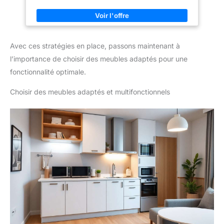
bureau d'appoint. Espace optimisé avec ses 2 allonges
Des roulettes de haute qualité
intégrées ! Dimensions fermée : 80 x 33,5 x 75 cm
sont totalement camouflées
dans le socle. Déplacez la
structure d'un doigt pour
modifier la configuration de la
pièce. Des goupilles de
Avec ces stratégies en place, passons maintenant à
verrouillage assurent ensuite
une rigidité totale.
l’importance de choisir des meubles adaptés pour une
fonctionnalité optimale.
Choisir des meubles adaptés et multifonctionnels