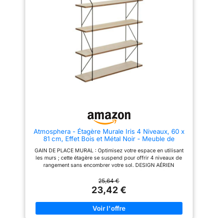
l'esprit tranquille pour vos
décorations préférées en
sachant que les étagères en
bois peuvent être fixées sur de
nombreux types de murs, y
compris les montants en bois, le
béton et les cloisons sèches.
Facile à assembler : Montez
facilement les étagères murales
grâce au gabarit de perçage
inclus et au manuel
d'instructions détaillé.
Positionnez simplement le
gabarit, percez des trous
pilotes, installez les supports,
puis fixez ces étagères
flottantes. Veuillez contacter
notre équipe d'assistance
Atmosphera - Étagère Murale Iris 4 Niveaux, 60 x
produit basée aux États-Unis si
81 cm, Effet Bois et Métal Noir - Meuble de
vous avez des questions.
Rangement pour Salon, Bureau, Chambre
Organisez votre espace :
GAIN DE PLACE MURAL : Optimisez votre espace en utilisant
Chaque étagère murale de
les murs ; cette étagère se suspend pour offrir 4 niveaux de
cuisine mesure 40 cm x 15 cm x
rangement sans encombrer votre sol. DESIGN AÉRIEN
2,5 cm/15,75″ L x 5,91″ L x
CONTEMPORAIN : L'alliance de la structure filaire en fer et des
0,98″ H pour offrir beaucoup
tablettes effet bois apporte une touche de légèreté et de style à
25,64 €
d'espace de stockage. Que
votre intérieur. CONCEPTION FIABLE ET ROBUSTE : Profitez
23,42 €
vous ayez besoin d'améliorer
d'une grande stabilité grâce à la structure en fer résistante et
votre salle de bain ou
aux quatre solides tablettes en panneau de fibres de bois.
d'organiser votre cuisine, vous
DIMENSIONS OPTIMALES : Ses mesures de L 60 x P 16,8 x H
avez la possibilité de
81,4 cm offrent une belle capacité pour exposer vos livres et