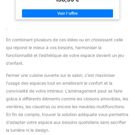
optimisant l'espace au sol. 【Caractéristiques
Impressionnantes】 Le mécanisme de notre porte coulissante
est fluide et silencieux, un atout pour votre maison. Conçue en
matériaux durables, elle sert de belle et solide partition. Le kit
de quincaillerie en acier traité garantit une installation robuste,
supportant jusqu'à 80 kg. 【Utilisations Multiples】 Idéale
.
pour le salon et pour tout espace intérieur, notre porte
coulissante optimise l'efficacité de l'espace tout en préservant
l'ambiance. Que ce soit pour diviser des pièces ou maximiser
En combinant plusieurs de ces idées ou en choisissant celle
les petits espaces, elle allie attrait esthétique et fonctionnalité
sans effort. 【Dimensions et Capacité】 Avec des dimensions
qui répond le mieux à vos besoins, harmoniser la
de 80 x 210 x 3.6 cm ou 90 x 210 x 3.6 cm, cette porte
s'adapte bien à la plupart des espaces de vie. Le rail
fonctionnalité et l’esthétique de votre espace devient un jeu
coulissant fait 183 cm, permettant un fonctionnement fluide et
d’enfant.
une économie d'espace considérable. Il supporte des portes
de 60 à 91.5 cm de large, s'adaptant à divers environnements.
【Entretien Facile】 Gardez votre porte impeccable avec un
Fermer une cuisine ouverte sur le salon, c’est maximiser
entretien simple. Un chiffon sec de temps en temps suffit pour
conserver son look élégant. Ce petit entretien permet à la
l’usage des espaces tout en améliorant le confort et la
beauté de durer dans votre maison. Améliorez votre espace
convivialité de votre intérieur. L’aménagement peut se faire
avec un produit conçu pour être facile à entretenir et stylé sur
le long terme.
grâce à différents éléments comme les cloisons amovibles, les
verrières, les claustras ou encore les meubles multifonctions.
En fin de compte, trouver la solution adéquate vous permettra
d’adapter votre espace aux besoins quotidiens sans sacrifier
la lumière ni le design.