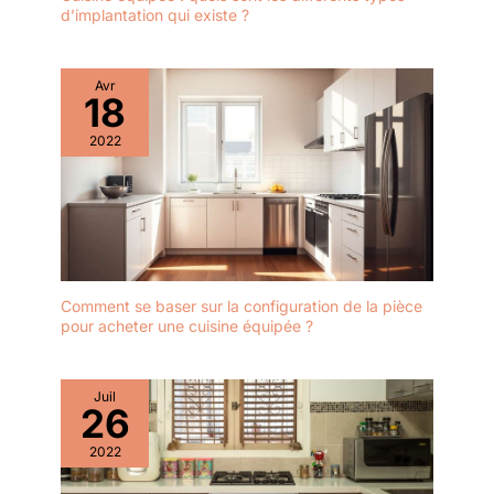
d’implantation qui existe ?
Avr
18
2022
Comment se baser sur la configuration de la pièce
pour acheter une cuisine équipée ?
Juil
26
2022