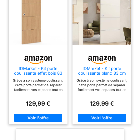
IDMarket - Kit porte
IDMarket - Kit porte
coulissante effet bois 83
coulissante blanc 83 cm
cm avec rail et fixations
avec rail et fixations
Grâce à son système coulissant,
Grâce à son système coulissant,
cette porte permet de séparer
cette porte permet de séparer
facilement vos espaces tout en
facilement vos espaces tout en
optimisant la place disponible,
optimisant la place disponible,
idéale pour les pièces où
idéale pour les pièces où
129,99 €
129,99 €
chaque mètre compte Son style
chaque mètre compte Son style
contemporain effet bois
contemporain s'intègre
s'intègre facilement dans
facilement dans n'importe quel
n'importe quel style de
style de décoration, apportant
décoration, apportant une
une touche sobre et moderne à
touche chaleureuse et moderne
votre intérieur Facile à installer,
à votre intérieur Facile à
ce kit complet avec rail et
installer, ce kit complet avec rail
fixations vous permet de mettre