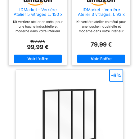
IDMarket - Verrière
IDMarket - Verrière
Atelier 5 vitrages L. 150 x
Atelier 3 vitrages, l. 93 x
H.108 cm
h. 108 cm
Kit verrière atelier en métal pour
Kit verrière atelier en métal pour
une touche industrielle et
une touche industrielle et
moderne dans votre intérieur
moderne dans votre intérieur
Permet de délimiter petits et
Permet de délimiter petits et
grands espaces tout en
grands espaces tout en
109,99 €
79,99 €
conservant la luminosité de la
conservant la luminosité de la
99,99 €
pièce À la fois tendance et
pièce À la fois tendance et
déco, ses lignes et couleurs
déco, ses lignes et couleurs
sobres s'adapteront à n'importe
sobres s'adapteront à n'importe
quelle pièce ! Structure solide et
quelle pièce ! Structure solide et
robuste en métal / Kit complet :
robuste en métal 3x3cm / Kit
fixations + caches inclus
complet : fixations + caches
-6%
Dimensions globales : L. 150 x l.
inclus Dimensions globales : L.
3 x H. 108 cm - Comprend 5
93 x l. 3 x H. 108 cm -
vitraux en verre trempé
Comprend 3 vitraux en verre
trempé : 4 mm