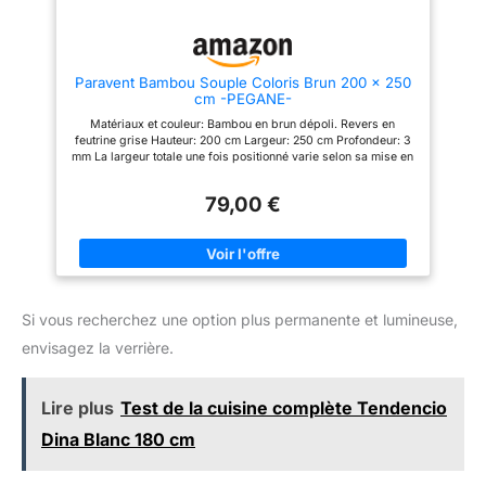
panneau mesure (22 L x 71 H
pouces / 558,8 x 1805 mm). Il
est pliable, vous pouvez
facilement le déplacer où vous
le souhaitez. Montage et
Paravent Bambou Souple Coloris Brun 200 x 250
rangement faciles : avec tous
cm -PEGANE-
les accessoires nécessaires et
des instructions de montage
Matériaux et couleur: Bambou en brun dépoli. Revers en
claires, le paravent est facile à
feutrine grise Hauteur: 200 cm Largeur: 250 cm Profondeur: 3
installer en 15 minutes environ. Il
mm La largeur totale une fois positionné varie selon sa mise en
est recommandé de travailler
place. Il couvrira maximum 170cm.
avec deux personnes. Pour plus
de stabilité pendant l'utilisation,
79,00 €
nous vous suggérons de plier
légèrement les sections en
forme de W. Lorsqu'il n'est pas
utilisé, il suffit de le plier et de
le ranger dans un coin pour
gagner de la place. Utilisation
polyvalente : ce paravent est
Si vous recherchez une option plus permanente et lumineuse,
parfait pour les chambres, les
salons, les placards, les
envisagez la verrière.
cuisines, les bureaux et bien
plus encore. Il peut créer un
espace privé à la maison,
Lire plus
Test de la cuisine complète Tendencio
améliorer l'intimité dans les
bureaux ouverts ou établir des
Dina Blanc 180 cm
zones uniques dans des
endroits comme les hôpitaux ou
les restaurants.