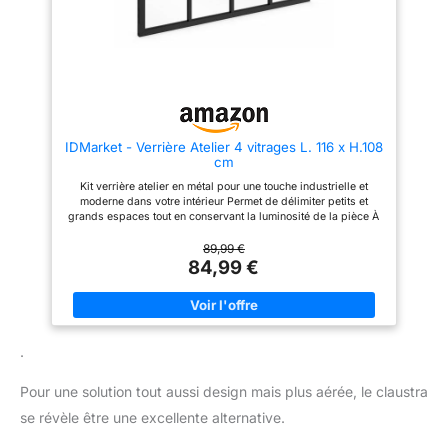
IDMarket - Verrière Atelier 4 vitrages L. 116 x H.108
cm
Kit verrière atelier en métal pour une touche industrielle et
moderne dans votre intérieur Permet de délimiter petits et
grands espaces tout en conservant la luminosité de la pièce À
la fois tendance et déco, ses lignes et couleurs sobres
s'adapteront à n'importe quelle pièce ! Structure solide et
89,99 €
robuste en métal / Kit complet : fixations + caches inclus
84,99 €
Dimensions globales : L. 116 x l. 3 x H. 108 cm - Comprend 4
vitraux en verre trempé
.
Pour une solution tout aussi design mais plus aérée, le claustra
se révèle être une excellente alternative.