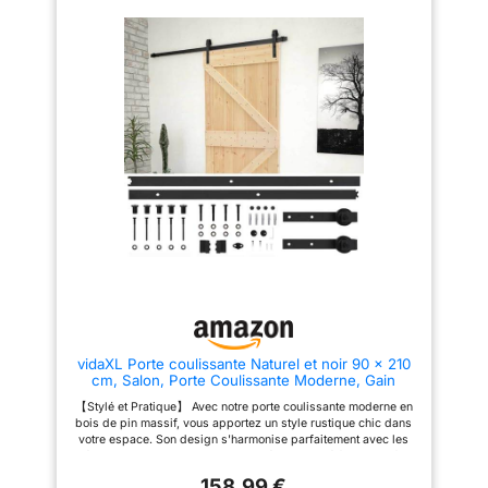
et fixations vous permet de
en place rapidement une
mettre en place rapidement une
solution pratique et esthétique
solution pratique et esthétique
au quotidien Pratique et
au quotidien Pratique et
fonctionnelle, cette porte
fonctionnelle, cette porte
coulissante est équipée d'un
coulissante est équipée d'un
guide au sol et de 2 poignées
guide au sol et de 2 poignées
pour une utilisation simple et
pour une utilisation simple et
confortable au quotidien
confortable au quotidien
Dimensions globales : L.83 x
Dimensions globales : L.83 x
l.4 x H.204 cm - Kit porte
l.4 x H.204 cm - Kit porte
coulissante avec rail, fixations,
coulissante effet bois avec rail,
guide au sol et 2 poignées
fixations, guide au sol et 2
poignées
vidaXL Porte coulissante Naturel et noir 90 x 210
cm, Salon, Porte Coulissante Moderne, Gain
d'Espace, Design Pratique, Silencieux, Fini Bois
【Stylé et Pratique】 Avec notre porte coulissante moderne en
Beige, Touche Élégante
bois de pin massif, vous apportez un style rustique chic dans
votre espace. Son design s'harmonise parfaitement avec les
intérieurs minimalistes, alliant beauté et praticité facile. Parfaite
pour l'intérieur, elle rehausse l'ambiance de toute pièce tout en
158,99 €