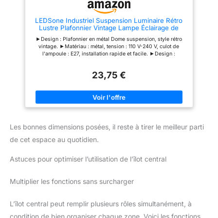
LEDSone Industriel Suspension Luminaire Rétro
Lustre Plafonnier Vintage Lampe Éclairage de
Plafond Abat-jour en Métal pour Restaurant Salon
►Design : Plafonnier en métal Dome suspension, style rétro
Chambre Cuisine Bar Couloir (Blanc) (Noir)
vintage. ►Matériau : métal, tension : 110 V-240 V, culot de
l'ampoule : E27, installation rapide et facile. ►Design :
plafonnier en métal dôme, style rétro vintage. Style vintage :
rétro diverses finitions, surface de peinture multicouche.
23,75 €
►Apparence attrayante et tendance dans votre kit de montage
de suspension pour abat-jour existant ►Les câbles
suspendus mesurent 95 cm, la longueur réglable le rend
adapté à différentes utilisations enviro
Les bonnes dimensions posées, il reste à tirer le meilleur parti
de cet espace au quotidien.
Astuces pour optimiser l’utilisation de l’îlot central
Multiplier les fonctions sans surcharger
L’îlot central peut remplir plusieurs rôles simultanément, à
condition de bien organiser chaque zone. Voici les fonctions