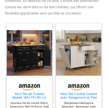
conditions. En dessous de ce seuil, il existe des alternatives
comme les
demi-îlots
ou les îlots mobiles, qui offrent une
flexibilité appréciable sans sacrifier la circulation.
Xbro Îlot de Cuisine
Xbro Îlot Central Cuisine
Mobile 145x75x90 cm
avec Rangement et Plan
sur roulettes, Chariot
de Travail, Emplacement
Spacieux îlot de cuisine 145cm,
[Rangement Intelligent &
avec Tiroirs et Armoires,
pour Poubelle, Meuble
dimensions 145x75x90cm. Doté
Optimisé] : Maximisez votre