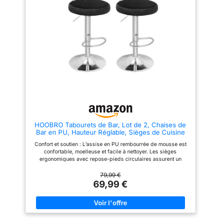
de qualité, d’une structure en
antidérapante : La base de 41
acier chromé et d’une base
cm de diamètre assure la
robuste de 45 cm, chaque
stabilité pendant la rotation.
chaise de bar supporte en toute
L’anneau en caoutchouc situé
confiance jusqu’à 120 kg.
sous la base de la chaise
Profitez d’une stabilité assurée,
protège votre sol et limite les
même en cas de rotations à
bruits lors de la rotation ou du
360° [Réglable et pivotant]
déplacement Montage facile,
Adaptez votre confort grâce à
confort immédiat : Ces
une amplitude de réglage en
tabourets réglables sont livrés
hauteur de 65 à 85.5 cm et à
avec des instructions claires. Il
une capacité de pivotement à
suffit de relier le vérin à la base
360°. Cette souplesse vous
et à l’assise, puis de serrer 4
permet de découvrir et
vis pour profiter de leur confort
d’apprécier votre position
d’assise idéale en toute
HOOBRO Tabourets de Bar, Lot de 2, Chaises de
simplicité [Entretien facile] La
Bar en PU, Hauteur Réglable, Sièges de Cuisine
surface en PU, ainsi que le
Pivotants à 360°, avec Dossier et Repose-Pieds,
support, le repose-pieds et la
Confort et soutien : L’assise en PU rembourrée de mousse est
Assise Rembourrée en Mousse, Noir
base en noir mat, se nettoient
confortable, moelleuse et facile à nettoyer. Les sièges
ESB33BYP201
facilement à l’aide d’un simple
ergonomiques avec repose-pieds circulaires assurent un
chiffon humide. Ainsi, vos
sacré confort, que ce soit en mode relax ou au travail Réglable
tabourets de cuisine restent
et pivotant : Les leviers vous permettent de régler la hauteur de
79,99 €
toujours en parfait état
ces sièges munis de vérins à gaz (réglable de xx à xx cm).
69,99 €
Grâce à leur rotation à 360°, vous pouvez attraper des objets
sans avoir à vous lever Base antidérapante solide : Ces 2
chaises de cuisine sont dotés des bases en acier chromé
élargies, avec des anneaux en caoutchouc qui assurent à la
fois stabilité et protection du sol. La charge statique maximale