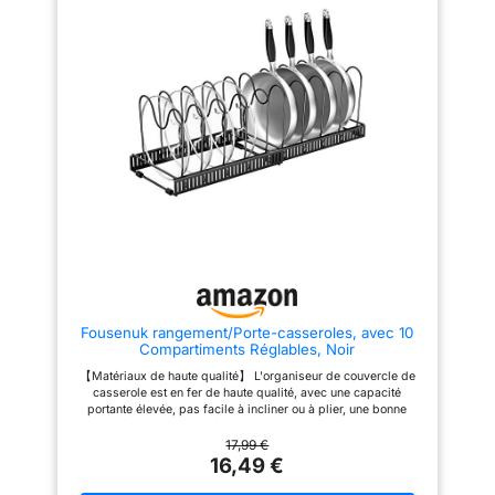
34,8 x 3,8 cm. Il s'adaptera
surface lisse le rend facile à
parfaitement à vos tiroirs de
nettoyer : il suffit de le rincer ou
cuisine, quelle que soit leur
de l’essuyer. Un cadeau
taille Organisation optimale :
pratique et attentionné pour vos
Doté de sept compartiments
proches, idéal pour les fêtes ou
pour un tri efficace, ce range-
les pendaisons de crémaillère.
couverts vous permet
CAPACITÉ DE RANGEMENT
d'identifier et de saisir
MAXIMISÉE: Euqvunn les
facilement les ustensiles dont
plateaux à couverts améliorés
vous avez besoin Matériau
offrent 9 compartiments et 2
haute qualité : Fabriqué en PP
inserts pour couteaux. Trois
premium robuste et épais, ce
panneaux extensibles (gauche,
range-couverts est garanti sans
droite, dessus) optimisent
BPA, assurant une utilisation
l’espace pour couverts,
sûre avec tous types de
ustensiles de cuisine, bijoux et
couverts. Sa construction
plus. Les sections avec tiroirs
durable garantit une longue
sont parfaites pour ranger des
durée de vie Pratique et facile
ustensiles plus grands comme
d'entretien : Ce range-couverts
spatules et cuillères.
est doté d'un design
RANGEMENT EFFICACE DES
Fousenuk rangement/Porte-casseroles, avec 10
ergonomique permettant de le
COUTEAUX : Ce plateau à
Compartiments Réglables, Noir
manipuler facilement. Pour
couverts pour tiroirs de cuisine
l'entretien, un simple rinçage à
comprend 2 porte-couteaux
【Matériaux de haute qualité】 L'organiseur de couvercle de
l'eau suffit pour éliminer les
amovibles pour un accès facile
casserole est en fer de haute qualité, avec une capacité
taches. Ne pas mettre au lave-
et une protection des lames. Les
portante élevée, pas facile à incliner ou à plier, une bonne
vaisselle
fentes individuelles gardent les
stabilité, peut être utilisé pour ranger des casseroles en fer
couteaux organisés, aiguisés et
lourdes, robustes et durables. 【 Rainures amovibles en forme
17,99 €
sécurisés. Modulaire, il peut
de U 】 Le support de casserole dispose de 10 séparateurs de
16,49 €
être démonté pour un rangement
rainures amovibles en forme de U, qui peuvent être ajustés
flexible selon vos besoins.
pour s'adapter à différentes largeurs d'articles, et la