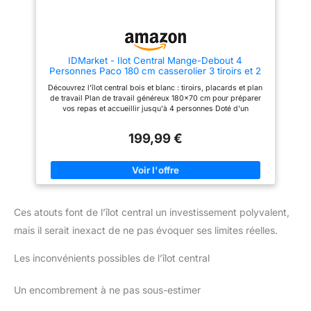
charnières haut de gamme
assurent un fonctionnement
fluide et une longue durée de
vie. Deux roulettes à frein
complètent la structure pour le
IDMarket - Ilot Central Mange-Debout 4
déplacer ou le fixer à votre
Personnes Paco 180 cm casserolier 3 tiroirs et 2
guise. 【Mobilité et stabilité
Portes Blanc avec Plan de Travail façon hêtre
combinées】Deux des quatre
Découvrez l'îlot central bois et blanc : tiroirs, placards et plan
roulettes sont équipées d'un
de travail Plan de travail généreux 180x70 cm pour préparer
frein : déplacez facilement l'ilot
vos repas et accueillir jusqu'à 4 personnes Doté d'un
et fixez-le fermement une fois
casserolier composé de 3 tiroirs et de 2 placards permettant
en place. Utilisable comme plan
de maximiser le rangement ! Stable et robuste - Structure en PB
de travail, bar à petit-déjeuner
199,99 €
- Plateau épaisseur 3 cm Dimensions globales : Longueur 180
ou espace de rangement
cm x largeur 70 cm x Hauteur 90 cm
supplémentaire, il apporte une
grande flexibilité à votre
cuisine.
Ces atouts font de l’îlot central un investissement polyvalent,
mais il serait inexact de ne pas évoquer ses limites réelles.
Les inconvénients possibles de l’îlot central
Un encombrement à ne pas sous-estimer