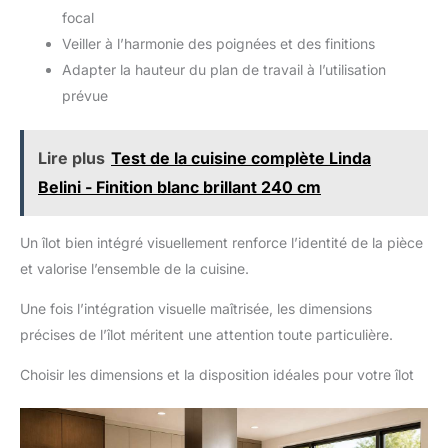
tous vos besoins. Lors de la préparation des repas, verrouillez
et intuitif. Toutes les pièces sont
focal
simplement les 2 freins intégrés pour garantir une stabilité
numérotées et accompagnées
optimale. Déverrouillez-les ensuite pour transformer cet Îlot de
Veiller à l’harmonie des poignées et des finitions
d’instructions illustrées étape
Cuisine Mobile en chariot de service pratique pour la salle à
par étape. Afin de garantir un
Adapter la hauteur du plan de travail à l’utilisation
manger ou la terrasse. [Montage Facile & Informations de
transport sécurisé, cet Îlot
Livraison] : Cet Îlot de Cuisine avec Rangement est conçu pour
Central de Cuisine est expédié
prévue
un montage rapide et intuitif. Toutes les pièces sont numérotées
en 2 colis séparés qui peuvent
et accompagnées d’instructions illustrées étape par étape. Afin
arriver à des dates différentes.
de garantir un transport sécurisé, cet Îlot Central de Cuisine est
expédié en 2 colis séparés qui peuvent arriver à des dates
Lire plus
Test de la cuisine complète Linda
différentes.
Belini - Finition blanc brillant 240 cm
Un îlot bien intégré visuellement renforce l’identité de la pièce
et valorise l’ensemble de la cuisine.
Une fois l’intégration visuelle maîtrisée, les dimensions
précises de l’îlot méritent une attention toute particulière.
Choisir les dimensions et la disposition idéales pour votre îlot