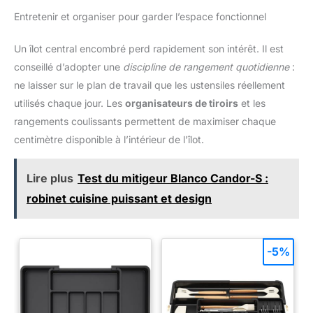
par chaise est de XX kg Tout confort : Le dossier rembourré
Entretenir et organiser pour garder l’espace fonctionnel
soutient votre colonne vertébrale, le repose-pieds soulage vos
pieds et vos jambes. Ces sièges vous permettent de vous
mettre dans la position la plus comfy pour vous détendre et
Un îlot central encombré perd rapidement son intérêt. Il est
discuter S'adaptent à divers styles : Les 2 tabourets noirs
(blancs et beige) présentent un design sobre et élégant, avec
conseillé d’adopter une
discipline de rangement quotidienne
:
surfaces en PU traditionnel et bases brillantes, ils s'intégrent à
divers styles de décoration, tout en conservant leur originalité
ne laisser sur le plan de travail que les ustensiles réellement
utilisés chaque jour. Les
organisateurs de tiroirs
et les
rangements coulissants permettent de maximiser chaque
centimètre disponible à l’intérieur de l’îlot.
Lire plus
Test du mitigeur Blanco Candor-S :
robinet cuisine puissant et design
-5%