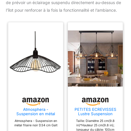
de prévoir un éclairage suspendu directement au-dessus de
l’îlot pour renforcer à la fois la fonctionnalité et l’ambiance.
Atmosphera -
PETITES ECREVISSES
Suspension en métal
Lustre Suspension
Filaire Noir D34 cm Galt
Industrielle Design 3
Atmosphera - Suspension en
Taille: Diamètre 25 cm(9.8
Lampes Diamant Chanvre
métal filaire noir D34 cm Galt
in)*Hauteur 25 cm(9.8 in);
Corde Métal LED
longueur du câble: 100cm