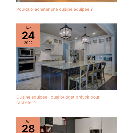
ans, pour une utilisation sereine et agréable de l'eau
Pourquoi acheter une cuisine équipée ?
Avr
24
2022
Cuisine équipée : quel budget prévoir pour
l’acheter ?
Avr
28