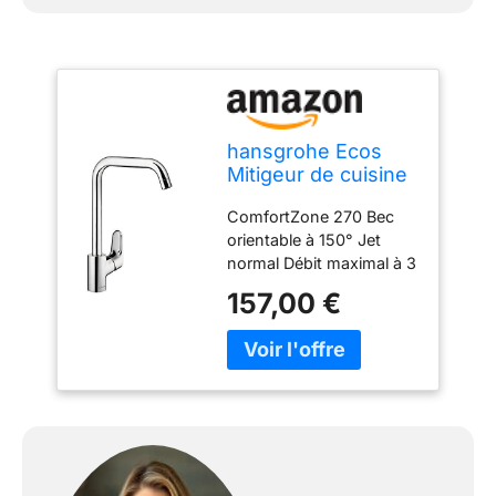
hansgrohe Ecos
Mitigeur de cuisine
L, 1 jet, chromé,
ComfortZone 270 Bec
14816000
orientable à 150° Jet
normal Débit maximal à 3
bars: 11 l/min Cartouche
157,00 €
céramique à 2 vitesses
Raccordement flexible G
⅜ Limiteur de
température réglable