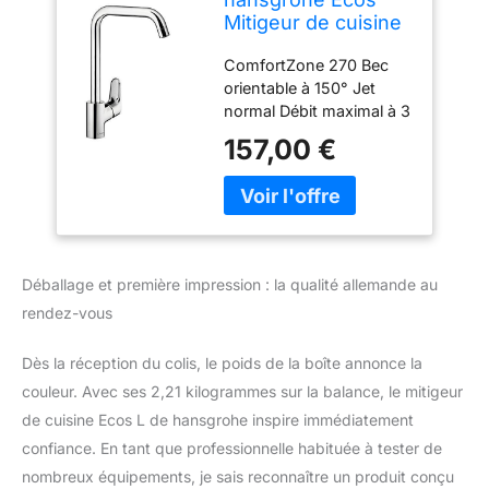
Mitigeur de cuisine
L, 1 jet, chromé,
ComfortZone 270 Bec
14816000
orientable à 150° Jet
normal Débit maximal à 3
bars: 11 l/min Cartouche
157,00 €
céramique à 2 vitesses
Raccordement flexible G
⅜ Limiteur de
température réglable
Déballage et première impression : la qualité allemande au
rendez-vous
Dès la réception du colis, le poids de la boîte annonce la
couleur. Avec ses 2,21 kilogrammes sur la balance, le mitigeur
de cuisine Ecos L de hansgrohe inspire immédiatement
confiance. En tant que professionnelle habituée à tester de
nombreux équipements, je sais reconnaître un produit conçu