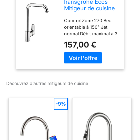
hansgrohe Ecos
Mitigeur de cuisine
L, 1 jet, chromé,
ComfortZone 270 Bec
14816000
orientable à 150° Jet
normal Débit maximal à 3
bars: 11 l/min Cartouche
157,00 €
céramique à 2 vitesses
Raccordement flexible G
⅜ Limiteur de
température réglable
Découvrez d’autres mitigeurs de cuisine
-9%