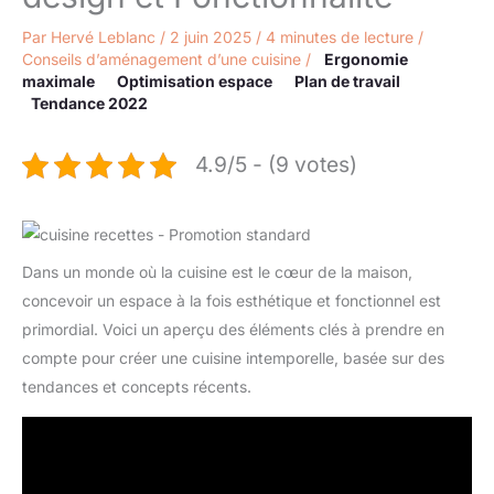
Par
Hervé Leblanc
/
2 juin 2025
/
4 minutes de lecture
/
Conseils d’aménagement d’une cuisine
/
Ergonomie
maximale
Optimisation espace
Plan de travail
Tendance 2022
4.9/5 - (9 votes)
Dans un monde où la cuisine est le cœur de la maison,
concevoir un espace à la fois esthétique et fonctionnel est
primordial. Voici un aperçu des éléments clés à prendre en
compte pour créer une cuisine intemporelle, basée sur des
tendances et concepts récents.