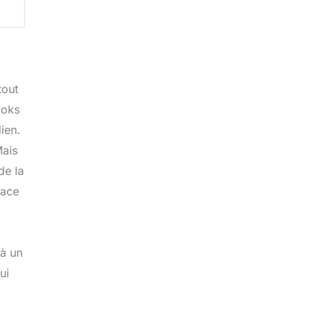
tout
woks
dien.
Mais
de la
face
 à un
ui