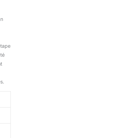
gn
étape
ité
t
s.