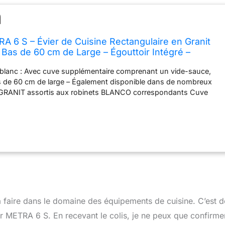
6 S – Évier de Cuisine Rectangulaire en Granit
Bas de 60 cm de Large – Égouttoir Intégré –
Blanc – 513046
e blanc : Avec cuve supplémentaire comprenant un vide-sauce,
 de 60 cm de large – Également disponible dans de nombreux
ILGRANIT assortis aux robinets BLANCO correspondants Cuve
ue : L'évier spacieux offre l'espace pour les plats volumineux ou
oles – Facilite le lavage et le trempage Évier en SILGRANIT :
le de haute qualité brevetée composée jusqu'à 80 % de quartz –
r, résistant aux rayures, aux cassures et à la chaleur Optimiser le
r devient un point central et multifonctionnel de la cuisine grce aux
tis tels que les planches à découper ou les paniers à vaisselle –
et la préparation des aliments Contenu de la livraison : Dispositif
c conduit peu encombrant – Vanne panier 2 x 3 ½'', commande
ique rotative et confortable – Vide-sauce en inox inclus –
ible
à faire dans le domaine des équipements de cuisine. C’est 
ier METRA 6 S. En recevant le colis, je ne peux que confirme