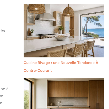
rès
Cuisine Rivage : une Nouvelle Tendance À
Contre-Courant
mbe à
te
un