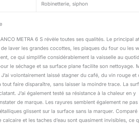
Robinetterie, siphon
e
 BLANCO METRA 6 S révèle toutes ses qualités. Le principal a
 de laver les grandes cocottes, les plaques du four ou les 
ement, ce qui simplifie considérablement la vaisselle au quoti
 pour le séchage et sa surface plane facilite son nettoyage. 
. J’ai volontairement laissé stagner du café, du vin rouge et 
out faire disparaître, sans laisser la moindre trace. La sur
atant. J’ai également testé sa résistance à la chaleur en y
onstater de marque. Les rayures semblent également ne pas
 métalliques glissent sur la surface sans la marquer. Comparé
de calcaire et les taches d’eau sont quasiment invisibles, ce q