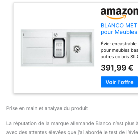
BLANCO METRA 
pour Meubles 
SILGRANIT – 
Évier encastrabl
pour meubles bas
autres coloris S
profonde et pratiq
391,99 €
les grandes casser
Pierre artificiel
Facile à entreteni
potentiel : L'évie
accessoires assor
Pour la vaisselle 
Prise en main et analyse du produit
d'écoulement ave
de vidage automat
Installation révers
La réputation de la marque allemande Blanco n’est plus 
avec des attentes élevées que j’ai abordé le test de l’év