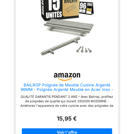
TECH SEARL Contenu de la
cogner, améliorent la sécurité.
livraison : 5 pièces poignée
●Facile à installer - Chaque
profilée
poignée est livrée avec 2 vis
afin que vous puissiez fixer vos
nouvelles poignées dès que
vous les recevez. utilisez un
simple tournevis cruciforme
manuel ou électrique pour les
fixer en quelques secondes.
pré-percer des trous pour aider
à maintenir l'intégrité de la
surface. ●Remarque - Veuillez
laisser un espace d'au moins 1
mm entre deux planches pour
une traction facile, lorsque vous
installez une poignée monobloc.
et veuillez laisser un espace
d'au moins 3 mm entre deux
BAILROP Poignée de Meuble Cuisine Argenté
planches pour une traction
96MM - Poignée Argenté Meuble en Acier Inox -
facile, lorsque vous installez 2
Poignet de Porte Cuisine et Armoire 15 UNITÉS
poignées.
QUALITÉ GARANTIE PENDANT 3 ANS – Avec Bailrop, profitez
de poignées de qualité qui durent. DESIGN MODERNE -
Améliorez l'apparence de votre cuisine avec des poignées de
style industriel, modernes et élégantes. Donnez une nouvelle
vie à vos anciens meubles de cuisine! DURABILITÉ GARANTIE
15,95 €
– Fabriqué en acier inoxydable de haute qualité, garantissant
résistance et longévité. Investissez dans une qualité durable!
PACK DE 15 UNITÉS – Avec 4 vis chacun pour une installation
facile sans aller à la quincaillerie. Un petit changement avec un