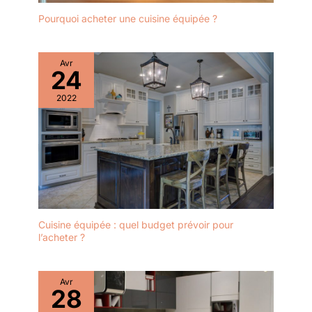
Pourquoi acheter une cuisine équipée ?
Avr
24
2022
Cuisine équipée : quel budget prévoir pour
l’acheter ?
Avr
28