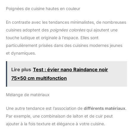
entraxe de 320 mm. Montage ambidextre pour armoire de
Poignées de cuisine hautes en couleur
cuisine, penderie, buffet et tiroir. UTILISATION POLYVALENTE :
Compatible avec les styles de décoration modernes,
industriels, minimalistes et loft – quincaillerie idéale pour
En contraste avec les tendances minimalistes, de nombreuses
meubles noirs, blancs et en bois en cuisine, salle de bain,
bureau et salon.
cuisines adoptent des
poignées colorées
qui ajoutent une
touche ludique et originale à l’espace. Elles sont
particulièrement prisées dans des cuisines modernes jeunes
et dynamiques.
Lire plus
Test : évier nano Raindance noir
75x50 cm multifonction
Mélange de matériaux
Une autre tendance est l’association de
différents matériaux
.
Par exemple, une combinaison de laiton et de cuir peut
ajouter à la fois texture et élégance à votre cuisine.