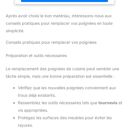
grand impact! (96MM, Argenté) TAILLE IDÉALE - Avec 96MM
et 150MM de long (diamètre 12mm, hauteur 32MM). Parfaits
pour donner une nouvelle touche à votre maison sans abîmer
Après avoir choisi le bon matériau, intéressons-nous aux
votre portefeuille.
conseils pratiques pour remplacer vos poignées en toute
simplicité.
Conseils pratiques pour remplacer vos poignées
Préparation et outils nécessaires
Le remplacement des poignées de cuisine peut sembler une
tâche simple, mais une bonne préparation est essentielle :
Vérifiez que les nouvelles poignées conviennent aux
trous déjà existants.
Rassemblez les outils nécessaires tels que
tournevis
et
vis appropriées.
Protégez les surfaces des meubles pour éviter les
rayures.