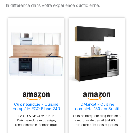
la différence dans votre expérience quotidienne.
Cuisineandcie - Cuisine
IDMarket - Cuisine
complète ECO Blanc 240
complète 180 cm Subtil
cm
avec Plan de Travail 5
LA CUISINE COMPLETE
Cuisine complète cinq éléments
éléments Bois et Noir
Cuisineandcie est design,
avec plan de travail à H.90cm
fonctionnelle et économique.
structure effet bois et portes
Composée d'un total de 7
noires 2 éléments bas avec plan