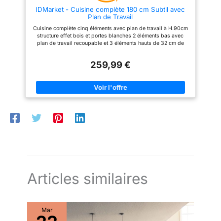
D'INSTALLATION : Tous les
IDMarket - Cuisine complète 180 cm Subtil avec
éléments sont pré-percés et
Plan de Travail
vous recevez un colis unique
pour chaque meuble où tout est
Cuisine complète cinq éléments avec plan de travail à H.90cm
inclus. L'installation des
structure effet bois et portes blanches 2 éléments bas avec
meubles est facile et rapide
plan de travail recoupable et 3 éléments hauts de 32 cm de
grâce à notre notice simple et
profondeur Structure effet bois et façades blanches avec
intuitive.
poignée de 11 cm, cuisine ultra fonctionnelle Structure des
259,99 €
éléments et façades en PB 15 mm - Plan de travail de 2.5 cm
d'épaisseur 2 éléments bas de 48 cm de profondeur + 3
éléments hauts de 32 cm de profondeur + plan de travail
Articles similaires
Mar