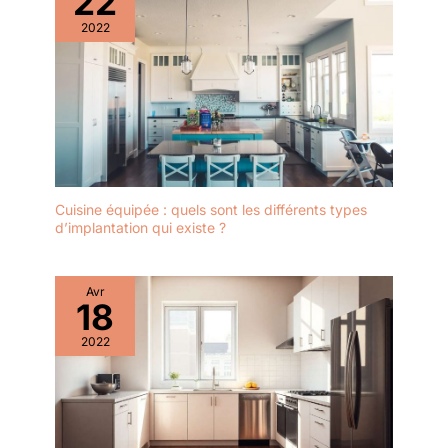
22
2022
Cuisine équipée : quels sont les différents types
d’implantation qui existe ?
Avr
18
2022