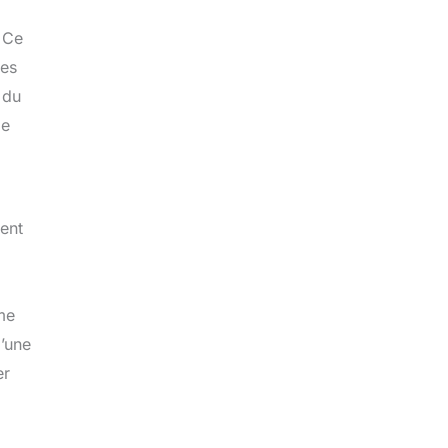
. Ce
des
 du
le
ment
me
d’une
er