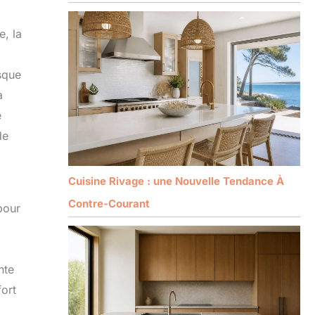
, la
sque
a
e
de
Cuisine Rivage : une Nouvelle Tendance À
Contre-Courant
pour
nte
fort