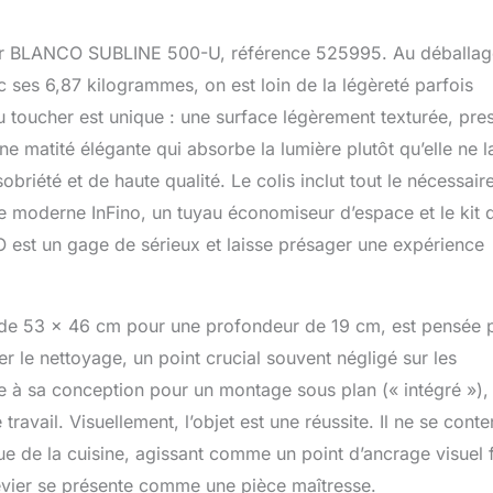
 - Installation professionnelle et précise requise - Convient
lans de travail denses
évier BLANCO SUBLINE 500-U, référence 525995. Au déballage
c ses 6,87 kilogrammes, on est loin de la légèreté parfois
u toucher est unique : une surface légèrement texturée, pre
e matité élégante qui absorbe la lumière plutôt qu’elle ne l
riété et de haute qualité. Le colis inclut tout le nécessair
 moderne InFino, un tuyau économiseur d’espace et le kit 
CO est un gage de sérieux et laisse présager une expérience
s de 53 x 46 cm pour une profondeur de 19 cm, est pensée 
iter le nettoyage, un point crucial souvent négligé sur les
ue à sa conception pour un montage sous plan (« intégré »),
ravail. Visuellement, l’objet est une réussite. Il ne se conte
ique de la cuisine, agissant comme un point d’ancrage visuel 
évier se présente comme une pièce maîtresse.