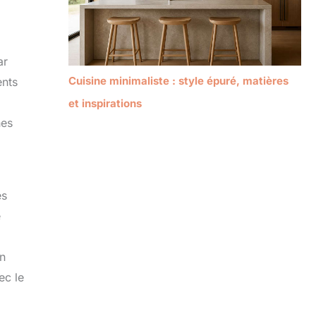
ar
Cuisine minimaliste : style épuré, matières
ents
et inspirations
hes
es
e
on
ec le