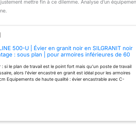
d justement mettre fin à ce dilemme. Analyse d’un équipemen
ine.
E 500-U | Évier en granit noir en SILGRANIT noir
tage : sous plan | pour armoires inférieures de 60
 Forme de bassin 2 en 1 : deux bacs, une découpe
 : si le plan de travail est le point fort mais qu'un poste de travail
saire, alors l'évier encastré en granit est idéal pour les armoires
 cm Equipements de haute qualité : évier encastrable avec C-
ein et BLANCO InFino️ système de vidange uniforme - Sans bords,
our un nettoyage facile Évier en granit SILGRANIT : le matériau
 composé jusqu'à 80 % de quartz est une pierre artificielle de
ile d'entretien, résistant aux rayures, résistant et résistant à la
tout le potentiel de l'évier de cuisine : avec les accessoires
ue les rails supérieurs, de nombreuses étapes de travail peuvent
 l'évier, de la préparation des aliments à la vaisselle Contenu de
nde avec tuyau économiseur d'espace - 3 ½'' InFino️- Bonde panier