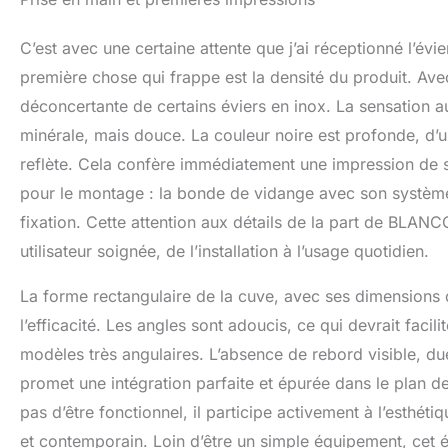
et kit de fixation
uniquement aux p
C’est avec une certaine attente que j’ai réceptionné l’
première chose qui frappe est la densité du produit. Ave
déconcertante de certains éviers en inox. La sensation a
minérale, mais douce. La couleur noire est profonde, d’un
reflète. Cela confère immédiatement une impression de sob
pour le montage : la bonde de vidange avec son système
fixation. Cette attention aux détails de la part de BLAN
utilisateur soignée, de l’installation à l’usage quotidien.
La forme rectangulaire de la cuve, avec ses dimension
l’efficacité. Les angles sont adoucis, ce qui devrait facil
modèles très angulaires. L’absence de rebord visible, d
promet une intégration parfaite et épurée dans le plan de t
pas d’être fonctionnel, il participe activement à l’esthét
et contemporain. Loin d’être un simple équipement, cet 