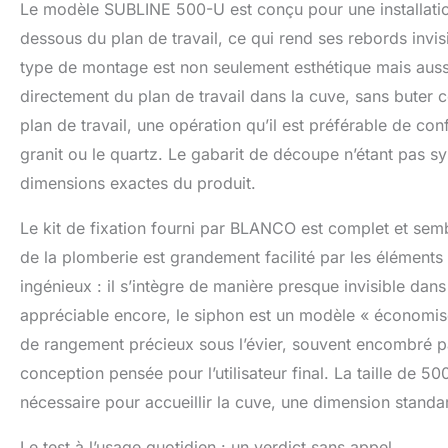
Le modèle SUBLINE 500-U est conçu pour une installation d
dessous du plan de travail, ce qui rend ses rebords invis
type de montage est non seulement esthétique mais aussi t
directement du plan de travail dans la cuve, sans buter c
plan de travail, une opération qu’il est préférable de co
granit ou le quartz. Le gabarit de découpe n’étant pas sy
dimensions exactes du produit.
Le kit de fixation fourni par BLANCO est complet et sembl
de la plomberie est grandement facilité par les éléments
ingénieux : il s’intègre de manière presque invisible dans
appréciable encore, le siphon est un modèle « économis
de rangement précieux sous l’évier, souvent encombré par
conception pensée pour l’utilisateur final. La taille de
nécessaire pour accueillir la cuve, une dimension standa
Le test à l’usage quotidien : un verdict sans appel