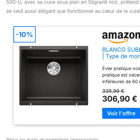
500-U, avec sa cuve sous plan en Silgranit noir, préten
se veut aussi élégant que fonctionnel au cœur de la cuis
-10%
BLANCO SUBLIN
| Type de mon
cm de large |
Évier pratique noir
et une seule
pratique est néces
inférieures de 60
overflow️ trop-pl
339,99 €
bords ni joints, p
306,90 €
composite breveté
haute qualité – fac
chaleur Exploiter 
appropriés tels q
être combinées sur
la livraison : bo
Prise en main et premières impressions