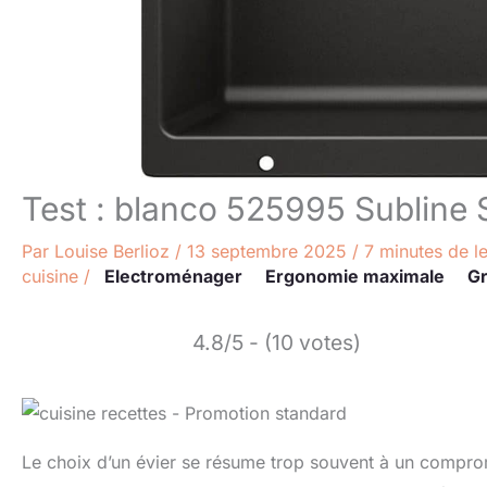
Test : blanco 525995 Subline 
Par
Louise Berlioz
/
13 septembre 2025
/
7 minutes de l
cuisine
/
Electroménager
Ergonomie maximale
Gr
4.8/5 - (10 votes)
Le choix d’un évier se résume trop souvent à un compromi