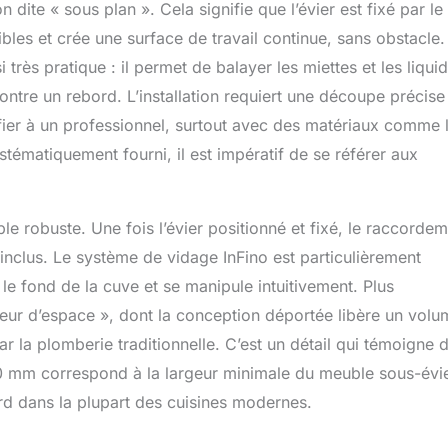
ite « sous plan ». Cela signifie que l’évier est fixé par le
ibles et crée une surface de travail continue, sans obstacle
rès pratique : il permet de balayer les miettes et les liqui
ontre un rebord. L’installation requiert une découpe précise
nfier à un professionnel, surtout avec des matériaux comme 
stématiquement fourni, il est impératif de se référer aux
e robuste. Une fois l’évier positionné et fixé, le raccorde
 inclus. Le système de vidage InFino est particulièrement
 le fond de la cuve et se manipule intuitivement. Plus
eur d’espace », dont la conception déportée libère un volu
 la plomberie traditionnelle. C’est un détail qui témoigne 
 500 mm correspond à la largeur minimale du meuble sous-évi
rd dans la plupart des cuisines modernes.