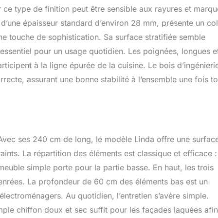
r ce type de finition peut être sensible aux rayures et marqu
i, d’une épaisseur standard d’environ 28 mm, présente un col
 une touche de sophistication. Sa surface stratifiée semble
t essentiel pour un usage quotidien. Les poignées, longues e
ticipent à la ligne épurée de la cuisine. Le bois d’ingénieri
orrecte, assurant une bonne stabilité à l’ensemble une fois t
e. Avec ses 240 cm de long, le modèle Linda offre une surfac
ints. La répartition des éléments est classique et efficace :
meuble simple porte pour la partie basse. En haut, les trois
denrées. La profondeur de 60 cm des éléments bas est un
électroménagers. Au quotidien, l’entretien s’avère simple.
le chiffon doux et sec suffit pour les façades laquées afi