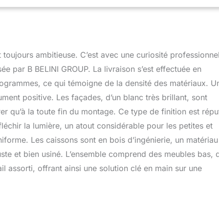
 vérins à gaz pour portes et abattants. Testés jusqu’à 60 000
 durabilité maximale. SYSTÈME NEXUS RANGE-COUVERTS &
rganisation intégrée des couverts en polymère ABS robuste
é optimale et une utilisation efficace de l’espace. Design
un usage confortable et une organisation parfaite au quotidien.
 toujours ambitieuse. C’est avec une curiosité professionnel
TECTION NEXUS PRO++ & LONGÉVITÉ – Les chants en
stants protègent toutes les arêtes et surfaces contre les
sée par B BELINI GROUP. La livraison s’est effectuée en
s et l’usure. Le système PRO+ prolonge significativement la durée
kilogrammes, ce qui témoigne de la densité des matériaux. U
es de cuisine et garantit une qualité durable. SYSTÈME NEXUS
ment positive. Les façades, d’un blanc très brillant, sont
IGN – Poignées haut de gamme en aluminium brossé avec
nique pour une grande résistance et un design moderne. Les
er qu’à la toute fin du montage. Ce type de finition est répu
n hauteur compensent les irrégularités du sol et assurent une
léchir la lumière, un atout considérable pour les petites et
niforme. Les caissons sont en bois d’ingénierie, un matériau
uste et bien usiné. L’ensemble comprend des meubles bas, 
l assorti, offrant ainsi une solution clé en main sur une