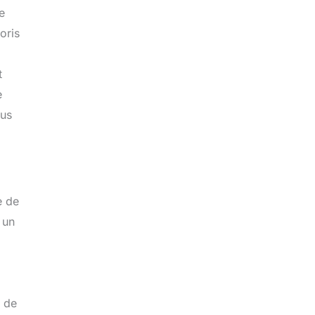
e
oris
t
e
ous
e de
 un
n de