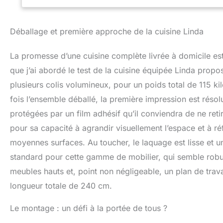
Soft-Close et des
cycles pour une
ORGANISATION – O
Déballage et première approche de la cuisine Linda
pour une visibilit
ergonomique pour 
La promesse d’une cuisine complète livrée à domicile est
SYSTÈME DE PRO
polymère ABS rési
que j’ai abordé le test de la cuisine équipée Linda propo
rayures, les choc
plusieurs colis volumineux, pour un poids total de 115 
de vie des meubl
fois l’ensemble déballé, la première impression est résolu
ALUMINIUM & DES
revêtement galva
protégées par un film adhésif qu’il conviendra de ne retir
pieds réglables e
pour sa capacité à agrandir visuellement l’espace et à réf
stabilité optimale.
moyennes surfaces. Au toucher, le laquage est lisse et u
standard pour cette gamme de mobilier, qui semble rob
meubles hauts et, point non négligeable, un plan de travai
longueur totale de 240 cm.
Le montage : un défi à la portée de tous ?