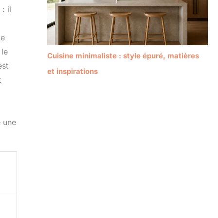
: il
de
 le
Cuisine minimaliste : style épuré, matières
est
et inspirations
t
é une