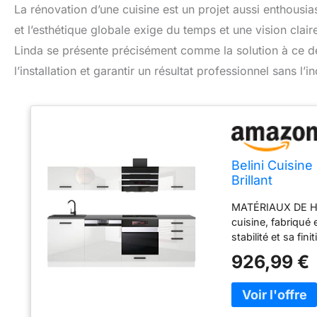
La rénovation d’une cuisine est un projet aussi enthous
et l’esthétique globale exige du temps et une vision clair
Linda se présente précisément comme la solution à ce dé
l’installation et garantir un résultat professionnel sans l’
Belini Cuisine
Brillant
MATÉRIAUX DE HA
cuisine, fabriqué
stabilité et sa f
peuvent être comb
926,99 €
montage, matériel 
configuration. S
modernes de la ga
Close, assurent u