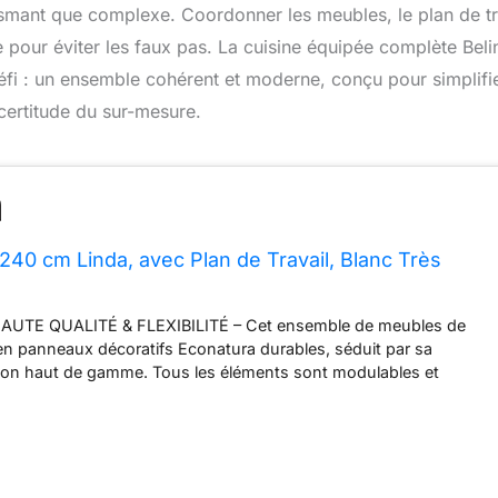
iasmant que complexe. Coordonner les meubles, le plan de tr
e pour éviter les faux pas. La cuisine équipée complète Beli
fi : un ensemble cohérent et moderne, conçu pour simplifi
incertitude du sur-mesure.
 240 cm Linda, avec Plan de Travail, Blanc Très
UTE QUALITÉ & FLEXIBILITÉ – Cet ensemble de meubles de
 en panneaux décoratifs Econatura durables, séduit par sa
inition haut de gamme. Tous les éléments sont modulables et
inés et positionnés individuellement. Inclus : notice de
d’installation ainsi que plans de travail personnalisables selon la
YSTÈME NEXUS SILENT & CONFORT – Les tiroirs métalliques
mme Nexus en finition graphite, dotés de la technologie Soft-
ne fermeture douce et silencieuse. Complétés par des charnières