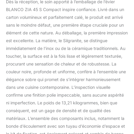
Dès la réception, le soin apporté à l’emballage de l’évier
beaucoup d'espace pour
les grands pots, tandis
BLANCO ZIA 45 S Compact inspire confiance. Livré dans un
que l'égouttoir raccourci
carton volumineux et parfaitement calé, le produit est arrivé
prend moins de place au
sans le moindre défaut, une première étape cruciale pour un
travail Évier en granit en
élément de cette nature. Au déballage, la première impression
SILGRANIT : le matériau
est excellente. La matière, le Silgranite, se distingue
composite breveté
composé jusqu'à 80 %
immédiatement de l’inox ou de la céramique traditionnels. Au
de quartz est une pierre
toucher, la surface est à la fois lisse et légèrement texturée,
artificielle de haute
procurant une sensation de chaleur et de robustesse. La
qualité – facile
couleur noire, profonde et uniforme, confère à l’ensemble une
d'entretien, résistant aux
rayures, résistant et
élégance sobre qui promet de s’intégrer harmonieusement
résistant à la chaleur
dans une cuisine contemporaine. L’inspection visuelle
Instructions de montage
confirme une finition polie impeccable, sans aucune aspérité
: le bac est réversible et
ni imperfection. Le poids de 13,21 kilogrammes, bien que
peut être orienté à
gauche et à droite de
conséquent, est un gage de densité et de qualité des
l'égouttoir – avec trous
matériaux. L’ensemble des composants inclus, notamment la
pré-percés pour le
bonde d’écoulement avec son tuyau d’économie d’espace et
passage de la
le kit de fixation, est également présent et semble de bonne