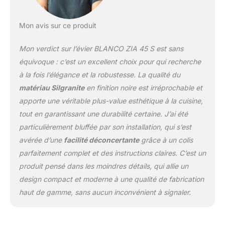
d'entretien, résistant aux
rayures, résistant et
Mon avis sur ce produit
résistant à la chaleur
Instructions de montage
Mon verdict sur l’évier BLANCO ZIA 45 S est sans
: le bac est réversible et
peut être orienté à
équivoque : c’est un excellent choix pour qui recherche
gauche et à droite de
à la fois l’élégance et la robustesse. La qualité du
l'égouttoir – avec trous
matériau Silgranite
en finition noire est irréprochable et
pré-percés pour le
apporte une véritable plus-value esthétique à la cuisine,
passage de la
robinetterie Contenu de
tout en garantissant une durabilité certaine. J’ai été
la livraison : bonde avec
particulièrement bluffée par son installation, qui s’est
tuyau économiseur
avérée d’une
facilité déconcertante
grâce à un colis
d'espace – bonde à
parfaitement complet et des instructions claires. C’est un
panier de 3 ½'' avec
commande
produit pensé dans les moindres détails, qui allie un
d'écoulement
design compact et moderne à une qualité de fabrication
confortable avec
haut de gamme, sans aucun inconvénient à signaler.
commande rotative
pratique