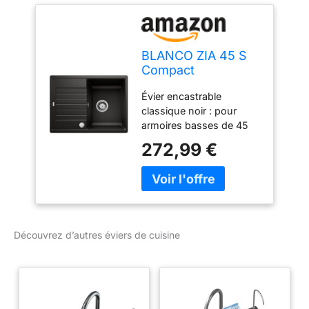
BLANCO ZIA 45 S
Compact
Évier encastrable
classique noir : pour
armoires basses de 45
cm de large avec
272,99 €
égouttoir raccourci –
disponible dans d'autres
couleurs Silgranit et
couleur assortie aux
robinets BLANCO
assortis Variante
Découvrez d’autres éviers de cuisine
compacte : le bac
spacieux offre également
beaucoup d'espace pour
les grands pots, tandis
que l'égouttoir raccourci