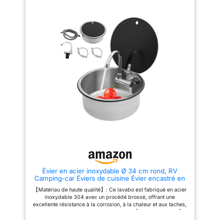
de coller les empreintes
savon, un torchon et d'autres
panier de 3 ½'' avec
digitales. 【Conception de
accessoires pour répondre aux
précision】Evier inox adopte
différents besoins des cuisines
commande
une conception à angle droit et
modernes Plan de travail noir
d'écoulement
une opération de chanfreinage
multifonction avec décharge
sur les coins, ce qui est plus
rapide : notre grand évier
confortable avec
sûr et plus texturé. L'intérieur de
adopte un design avec
commande rotative
l'évier adopte un design
évacuation de l'eau dans le coin
pratique
coulissant à double rail, ce qui
inférieur droit. Grâce à l'aide de
permet de déplacer librement le
la rainure de déviation en forme
panier/la planche d'égouttage,
de X, il est possible d'obtenir
etc. et de nettoyer plus
un drainage plus rapide. Le
efficacement les fruits et
fond de l'ensemble de l'évier
légumes. La profondeur de
adopte un design en nid
l'évier est également suffisante
d'abeille pour éviter que les
pour y déposer les ingrédients,
taches d'huile ne collent au fond
les casseroles et les poêles de
et a une fonction anti-rayures. Il
votre maison, maximisant ainsi
prend également en charge le
l'espace de travail. 【Evier
contrôle par boutons. Avec une
multifonction】L'évier est
seule pression, vous pouvez
équipé d'un Mitigeur avec
égoutter, mettre en pause ou
Douchette Extractible, d'un
égoutter rapidement Facile à
robinet d'eau potable, d'un bec
installer : pour faciliter
Évier en acier inoxydable Ø 34 cm rond, RV
horizontal, d'un distributeur de
l'installation à plusieurs
Camping-car Éviers de cuisine Évier encastré en
savon et d'un lave-tasses. Vous
personnes, nous avons préparé
acier inoxydable avec robinet à clapet et raccord
avez le choix entre différentes
les instructions en quatre
【Matériau de haute qualité】: Ce lavabo est fabriqué en acier
de tuyau de vidange, évier de camping pour
manières de laver vos
langues (anglais, allemand,
inoxydable 304 avec un procédé brossé, offrant une
cuisine, salle
casseroles, légumes et fruits, et
italien, espagnol). Vous pouvez
excellente résistance à la corrosion, à la chaleur et aux taches,
de rincer vos tasses avec de
choisir celui que vous préférez
et garantissant une longue durée de vie. 【Design compact】 :
l'eau sous pression pour plus
comme référence. Nos
L'évier a un diamètre de 34 cm et une hauteur de 15 cm, ce qui