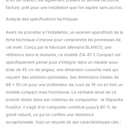
robinetterie Contenu de
la livraison : bonde avec
facture, prêt pour une installation que l’on espère sans accroc.
tuyau économiseur
Analyse des spécifications techniques
d'espace – bonde à
panier de 3 ½'' avec
commande
Avant de procéder à l’installation, un examen approfondi de la
d'écoulement
fiche technique s’impose pour comprendre les promesses de
confortable avec
cet évier. Conçu par le fabricant allemand BLANCO, une
commande rotative
référence dans le domaine, ce modèle ZIA 45 S Compact est
pratique
spécifiquement pensé pour s’intégrer dans un meuble sous-
évier de 45 cm de largeur, une dimension courante mais qui
requiert des solutions optimisées. Ses dimensions totales de
68 x 50 cm pour une profondeur de cuve de 19 cm en font un
modèle compact mais fonctionnel. Le véritable atout de ce
produit réside dans son matériau de composition : le Silgranite
PuraDur. Il s’agit d’un composite constitué jusqu’à 80 % de
granit naturel, ce qui lui confère une résistance
exceptionnelle. Voici un résumé de ses caractéristiques clés :