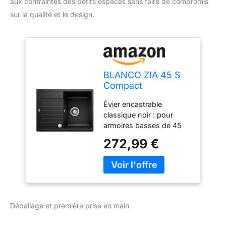
aux contraintes des petits espaces sans faire de compromis
sur la qualité et le design.
BLANCO ZIA 45 S
Compact
Évier encastrable
classique noir : pour
armoires basses de 45
cm de large avec
272,99 €
égouttoir raccourci –
disponible dans d'autres
couleurs Silgranit et
couleur assortie aux
robinets BLANCO
assortis Variante
Déballage et première prise en main
compacte : le bac
spacieux offre également