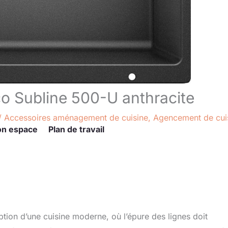
nco Subline 500-U anthracite
/
Accessoires aménagement de cuisine
,
Agencement de cui
on espace
Plan de travail
ption d’une cuisine moderne, où l’épure des lignes doit