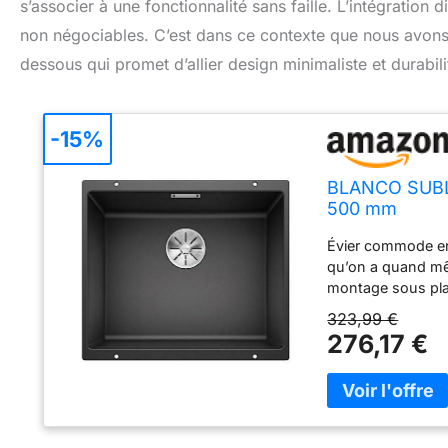
s’associer à une fonctionnalité sans faille. L’intégration 
non négociables. C’est dans ce contexte que nous avons 
dessous qui promet d’allier design minimaliste et durabili
-15%
BLANCO SUBLI
500 mm
Évier commode en a
qu’on a quand mêm
montage sous pla
de gamme : évier 
323,99 €
BLANCO InFino – Sa
276,17 €
granit SILGRANIT
quartz et est une 
aux rayures, robus
l’évier de cuisine
enchaîner de nomb