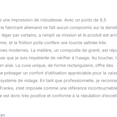
u’au nettoyage Contenu de la livraison : écoulement avec tuyau
 panier InFino de 9 cm (3 ½'') et kit de fixation – Montage
onnel requis – Ne convient qu’aux plans de travail épais
 une impression de robustesse. Avec un poids de 9,5
e fabricant allemand ne fait aucun compromis sur la densit
léger par certains, a rempli sa mission et le produit est arr
me, et la finition polie confère une touche satinée très
ines modernes. La matière, un composite de granit, est rép
 que je suis impatiente de vérifier à l’usage. Au toucher, l
ien aisé. La cuve unique, de forme rectangulaire, offre des
présager un confort d’utilisation appréciable pour la vaiss
n système de vidage. En tant que professionnelle, je reconnai
 Franke, s’est imposée comme une référence incontournable
 est donc très positive et conforme à la réputation d’excel
lan