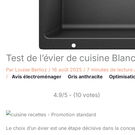
Test de l’évier de cuisine Bla
Par
Louise Berlioz
/
16 août 2025
/
7 minutes de lecture
/
Avis électroménager
Gris anthracite
Optimisati
4.9/5 - (10 votes)
Le choix d’un évier est une étape décisive dans la conce