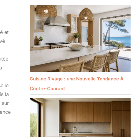
é et
ivé
utée
a
Cuisine Rivage : une Nouvelle Tendance À
elle
Contre-Courant
s la
 sur
lence