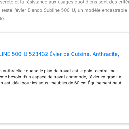
discrète et la résistance aux usages quotidiens sont des critè
testé l’évier Blanco Subline 500-U, un modèle encastrable 
té.
NE 500-U 523432 Évier de Cuisine, Anthracite,
nthracite : quand le plan de travail est le point central mais
e besoin d’un espace de travail commode, l’évier en granit à
n est idéal pour les sous-meubles de 60 cm Équipement haut
encastrable avec trop-plein C-overflow et écoulement uniforme
ns arêtes, bords ou joints afin de faciliter le nettoyage Évier en
 : le matériau composite breveté se compose d’au plus 80 % de
pierre artificielle haut de gamme – simple d’entretien, résistante
te et insensible à la chaleur Utilisation de tout le potentiel de
 : avec les accessoire adaptés tels que les rails TOP, on peut
reuses étapes du travail près de l’évier, depuis la préparation