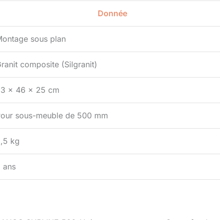
Donnée
ontage sous plan
ranit composite (Silgranit)
3 x 46 x 25 cm
our sous-meuble de 500 mm
,5 kg
 ans