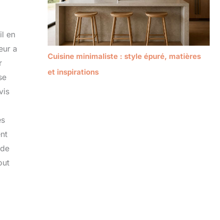
il en
eur a
Cuisine minimaliste : style épuré, matières
r
et inspirations
se
vis
es
nt
 de
out