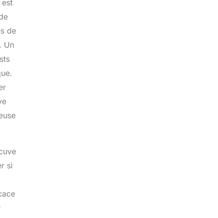
 est
nde
es de
. Un
sts
que.
er
ve
ieuse
 cuve
r si
icace
r