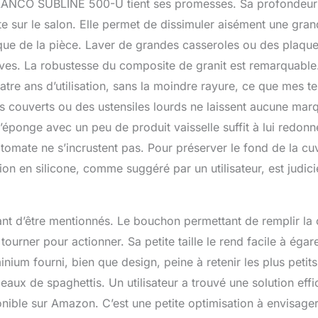
er BLANCO SUBLINE 500-U tient ses promesses. Sa profondeur
te sur le salon. Elle permet de dissimuler aisément une gra
étique de la pièce. Laver de grandes casseroles ou des plaqu
ives. La robustesse du composite de granit est remarquable
re ans d’utilisation, sans la moindre rayure, ce que mes te
s couverts ou des ustensiles lourds ne laissent aucune mar
d’éponge avec un peu de produit vaisselle suffit à lui redonn
tomate ne s’incrustent pas. Pour préserver le fond de la cu
ction en silicone, comme suggéré par un utilisateur, est judic
nt d’être mentionnés. Le bouchon permettant de remplir la
tourner pour actionner. Sa petite taille le rend facile à égare
inium fourni, bien que design, peine à retenir les plus petits
aux de spaghettis. Un utilisateur a trouvé une solution eff
ponible sur Amazon. C’est une petite optimisation à envisage