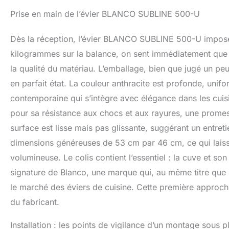
des aliments jusq
Prise en main de l’évier BLANCO SUBLINE 500-U
compact – Bonde à
précis et professi
Dès la réception, l’évier BLANCO SUBLINE 500-U impose
kilogrammes sur la balance, on sent immédiatement que l
la qualité du matériau. L’emballage, bien que jugé un peu 
en parfait état. La couleur anthracite est profonde, unifor
contemporaine qui s’intègre avec élégance dans les cuis
pour sa résistance aux chocs et aux rayures, une promesse
surface est lisse mais pas glissante, suggérant un entret
dimensions généreuses de 53 cm par 46 cm, ce qui laisse 
volumineuse. Le colis contient l’essentiel : la cuve et so
signature de Blanco, une marque qui, au même titre que
le marché des éviers de cuisine. Cette première approche
du fabricant.
Installation : les points de vigilance d’un montage sous p