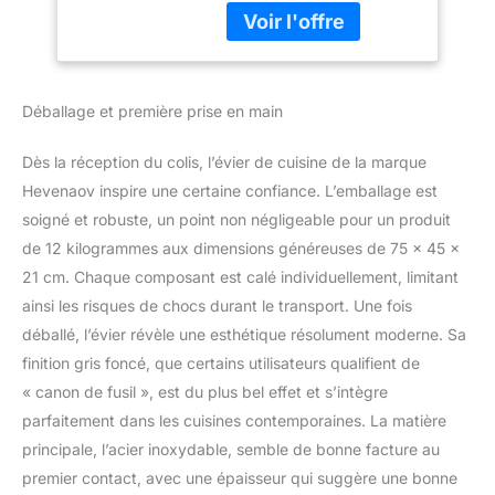
extractible et autres
sortie, Et avec un robinet
accessoires Pour
d'eau pure, plus un
laver les légumes et
mode cascade, grande
la vaisselle
surface de nettoyage,
(75x45x21cm)
Déballage et première prise en main
doux et sans
éclaboussures, vous
pouvez changer à
Dès la réception du colis, l’évier de cuisine de la marque
volonté selon vos
Hevenaov inspire une certaine confiance. L’emballage est
besoins, améliorant
soigné et robuste, un point non négligeable pour un produit
grandement votre
de 12 kilogrammes aux dimensions généreuses de 75 x 45 x
efficacité au travail.
【Évier de Cuisine de
21 cm. Chaque composant est calé individuellement, limitant
qualité supérieure】cet
ainsi les risques de chocs durant le transport. Une fois
évier de cuisine en acier
déballé, l’évier révèle une esthétique résolument moderne. Sa
inoxydable 304 dispose
finition gris foncé, que certains utilisateurs qualifient de
d'une excellente
résistance à la corrosion
« canon de fusil », est du plus bel effet et s’intègre
et d'une durabilité, ce qui
parfaitement dans les cuisines contemporaines. La matière
garantit qu'il résiste aux
principale, l’acier inoxydable, semble de bonne facture au
défis des
premier contact, avec une épaisseur qui suggère une bonne
environnements