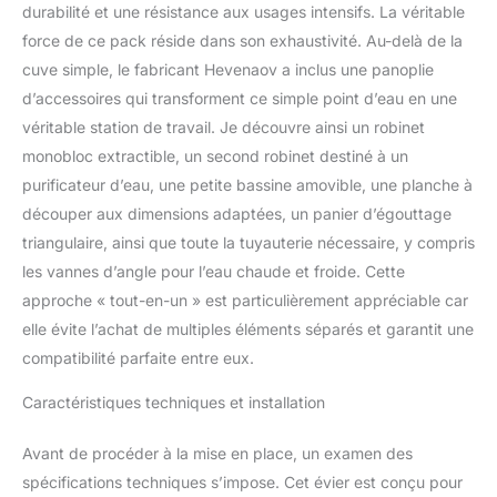
durabilité et une résistance aux usages intensifs. La véritable
humides, conserve son
aspect lumineux et
force de ce pack réside dans son exhaustivité. Au-delà de la
prolonge la durée de vie
cuve simple, le fabricant Hevenaov a inclus une panoplie
de l'évier. Sa surface est
d’accessoires qui transforment ce simple point d’eau en une
recouverte d'un nano-
véritable station de travail. Je découvre ainsi un robinet
revêtement résistant aux
taches qui facilite le
monobloc extractible, un second robinet destiné à un
nettoyage et conserve
purificateur d’eau, une petite bassine amovible, une planche à
son bel aspect. Optez
découper aux dimensions adaptées, un panier d’égouttage
pour cet investissement
triangulaire, ainsi que toute la tuyauterie nécessaire, y compris
durable et durable.
【Conception à double
les vannes d’angle pour l’eau chaude et froide. Cette
marche】Sur le côté de
approche « tout-en-un » est particulièrement appréciable car
évier de cuisine, il est
elle évite l’achat de multiples éléments séparés et garantit une
conçu comme une
compatibilité parfaite entre eux.
double marche. Vous
pouvez utiliser la planche
Caractéristiques techniques et installation
à découper, le bassin
interne ou le panier
Avant de procéder à la mise en place, un examen des
d'égouttage en même
temps. Facile à déplacer
spécifications techniques s’impose. Cet évier est conçu pour