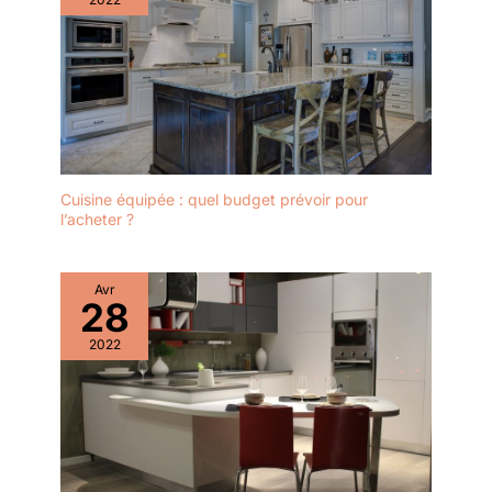
rencontrez des problèmes à la
réception de votre colis,
n'hésitez pas à nous contacter !
Nous vous répondrons dans les
24 heures.
Cuisine équipée : quel budget prévoir pour
l’acheter ?
Avr
28
2022