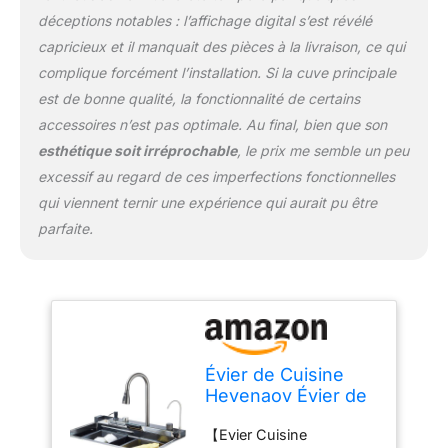
son bel aspect. Optez
déceptions notables : l’affichage digital s’est révélé
pour cet investissement
durable et durable.
capricieux et il manquait des pièces à la livraison, ce qui
【Conception à double
complique forcément l’installation. Si la cuve principale
marche】Sur le côté de
est de bonne qualité, la fonctionnalité de certains
évier de cuisine, il est
accessoires n’est pas optimale. Au final, bien que son
conçu comme une
double marche. Vous
esthétique soit irréprochable
, le prix me semble un peu
pouvez utiliser la planche
excessif au regard de ces imperfections fonctionnelles
à découper, le bassin
qui viennent ternir une expérience qui aurait pu être
interne ou le panier
parfaite.
d'égouttage en même
temps. Facile à déplacer
d'un côté à l'autre, vous
pouvez mieux utiliser
l'espace pour des
opérations de zonage
plus efficaces, vous
Évier de Cuisine
apportant une nouvelle
Hevenaov Évier de
expérience.
Cuisine en Acier
【Interrupteur à bouton
【Evier Cuisine
Inoxydable évier de
poussoir】Permettant de