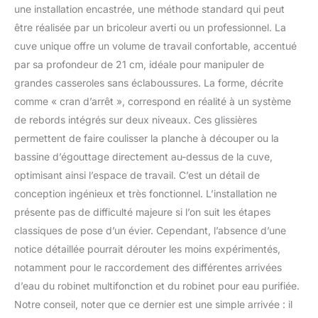
d'un côté à l'autre, vous
une installation encastrée, une méthode standard qui peut
pouvez mieux utiliser
être réalisée par un bricoleur averti ou un professionnel. La
l'espace pour des
cuve unique offre un volume de travail confortable, accentué
opérations de zonage
plus efficaces, vous
par sa profondeur de 21 cm, idéale pour manipuler de
apportant une nouvelle
grandes casseroles sans éclaboussures. La forme, décrite
expérience.
comme « cran d’arrêt », correspond en réalité à un système
【Interrupteur à bouton
de rebords intégrés sur deux niveaux. Ces glissières
poussoir】Permettant de
changer facilement la
permettent de faire coulisser la planche à découper ou la
sortie d'eau. Esthétique
bassine d’égouttage directement au-dessus de la cuve,
de la touche piano,
optimisant ainsi l’espace de travail. C’est un détail de
appuyez pour changer
conception ingénieux et très fonctionnel. L’installation ne
de mode, une variété de
modes de sortie d'eau à
présente pas de difficulté majeure si l’on suit les étapes
votre disposition.
classiques de pose d’un évier. Cependant, l’absence d’une
【Service client sans
notice détaillée pourrait dérouter les moins expérimentés,
souci】La période de
notamment pour le raccordement des différentes arrivées
garantie de evier cuisine
d’eau du robinet multifonction et du robinet pour eau purifiée.
est de 1 an. Si un
problème survient avec
Notre conseil, noter que ce dernier est une simple arrivée : il
le produit dans un an,