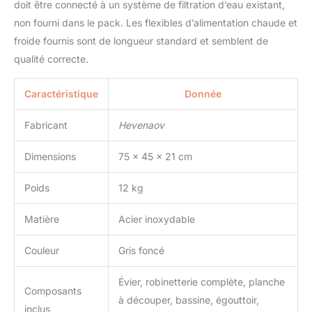
doit être connecté à un système de filtration d’eau existant,
nous fournissons des
non fourni dans le pack. Les flexibles d’alimentation chaude et
pièces de rechange
froide fournis sont de longueur standard et semblent de
gratuites pour le
problème. Si l'évier que
qualité correcte.
vous recevez présente
des pièces manquantes,
Caractéristique
Donnée
veuillez nous contacter à
temps. Vous pouvez
Fabricant
Hevenaov
choisir en toute
confiance.
Dimensions
75 x 45 x 21 cm
Poids
12 kg
Matière
Acier inoxydable
Couleur
Gris foncé
Évier, robinetterie complète, planche
Composants
à découper, bassine, égouttoir,
inclus