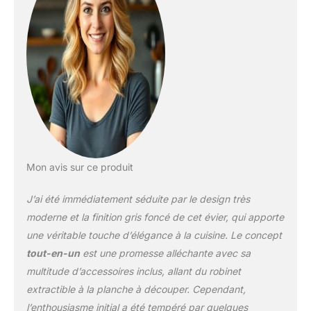
besoins, améliorant
grandement votre
efficacité au travail.
【Évier de Cuisine de
qualité supérieure】cet
évier de cuisine en acier
inoxydable 304 dispose
d'une excellente
résistance à la corrosion
et d'une durabilité, ce qui
garantit qu'il résiste aux
défis des
Mon avis sur ce produit
environnements
humides, conserve son
J’ai été immédiatement séduite par le design très
aspect lumineux et
moderne et la finition gris foncé de cet évier, qui apporte
prolonge la durée de vie
une véritable touche d’élégance à la cuisine. Le concept
de l'évier. Sa surface est
tout-en-un
est une promesse alléchante avec sa
recouverte d'un nano-
revêtement résistant aux
multitude d’accessoires inclus, allant du robinet
taches qui facilite le
extractible à la planche à découper. Cependant,
nettoyage et conserve
l’enthousiasme initial a été tempéré par quelques