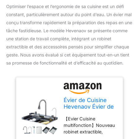
Optimiser l’espace et l’ergonomie de sa cuisine est un défi
constant, particulièrement autour du point d’eau. Un évier mal
conçu transforme rapidement la préparation des repas en une
tâche fastidieuse. Le modèle Hevenaov se présente comme
une station de travail complète, intégrant un robinet
extractible et des accessoires pensés pour simplifier chaque
geste. Nous avons évalué si cet équipement tout-en-un tient
sa promesse de fonctionnalité et d’efficacité au quotidien.
Évier de Cuisine
Hevenaov Évier de
Cuisine en Acier
【Evier Cuisine
Inoxydable évier de
multifonction】Nouveau
cuisine gris foncé
robinet extractible,
avec robinet
comprenant 3 modes de