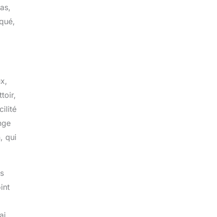
pas,
iqué,
x,
toir,
ilité
nge
, qui
es
int
ai