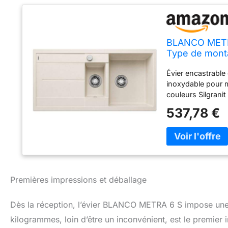
BLANCO METRA 
Type de monta
armoires infé
Évier encastrable
facile à netto
inoxydable pour m
couleurs Silgrani
pratique : l'évier
537,78 €
encombrante ou l
faciles Évier en 
80 % de quartz est 
résistant aux rayu
de l'évier de cuis
découper ou les pa
Premières impressions et déballage
multifonctionnel, 
livraison : bonde
avec commande de
Dès la réception, l’évier BLANCO METRA 6 S impose une
bol multifonction
kilogrammes, loin d’être un inconvénient, est le premier 