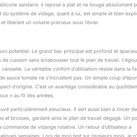
 silicone sanitaire. Il repose à plat et ne bouge absolument 
du système de vidage, quant à lui, est simple et bien expl
t libérant un volume précieux sous l’évier.
son potentiel. Le grand bac principal est profond et spacieu
e cuisson sans éclabousser tout le plan de travail. L’égout
aisselle. Le véritable confort d’utilisation réside dans la fac
 de sauce tomate ne s’incrustent pas. Un simple coup d’épo
aspect d’origine. C’est un avantage considérable au quotidien
doux » au fil des années.
uvé particulièrement astucieux. Il sert aussi bien à rincer d
 et brosses, gardant ainsi le plan de travail dégagé. Un po
a commande de vidange rotative. Un retour d’utilisateur a
lques semaines. Lors de mon test sur plusieurs mois, je n’