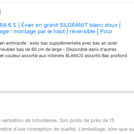
6 S | Évier en granit SILGRANIT blanc doux |
ge : montage par le haut | réversible | Pour
rieures de 60 cm de large | Grand bac | Surface
 en anthracite : avec bac supplémentaire avec bac en acier
yer
eubles bas de 60 cm de large – Disponible dans d'autres
t et couleur assortie aux robinets BLANCO assortis Bac profond
 spacieux offre beaucoup d'espace, que ce soit pour la vaisselle
es grandes casseroles, pour un rinçage et un trempage plus
granit SILGRANIT : le matériau composite breveté composé jusqu'à
une pierre artificielle de haute qualité – facile d'entretien,
res, résistant et résistant à la chaleur Exploitez tout le potentiel
ine : avec les accessoires appropriés tels que les planches à
niers à vaisselle de qualité supérieure, l'évier devient le centre
de la préparation des aliments à la vaisselle Contenu de la
 avec tuyau économiseur d'espace – 2 bonde à panier de 3 ½"
 vidange confortable avec actionnement rotatif pratique – Avec
 sensation de robustesse. Son poids de près de 15
 en acier inoxydable – Montage réversible
indice d’une conception de qualité. L’emballage, bien que su