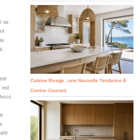
i se
nt
la
é.
est
Cuisine Rivage : une Nouvelle Tendance À
 est
Contre-Courant
chocs
re
s
etit