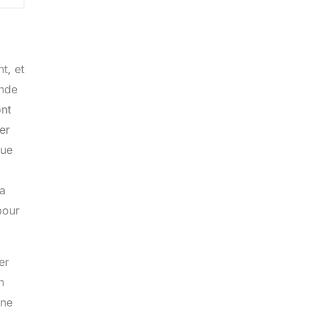
t, et
ande
ont
er
que
 a
pour
er
n
une