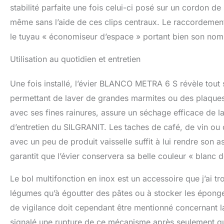
stabilité parfaite une fois celui-ci posé sur un cordon de
même sans l’aide de ces clips centraux. Le raccordement 
le tuyau « économiseur d’espace » portant bien son nom e
Utilisation au quotidien et entretien
Une fois installé, l’évier BLANCO METRA 6 S révèle tout 
permettant de laver de grandes marmites ou des plaques d
avec ses fines rainures, assure un séchage efficace de la v
d’entretien du SILGRANIT. Les taches de café, de vin ou
avec un peu de produit vaisselle suffit à lui rendre son 
garantit que l’évier conservera sa belle couleur « blanc 
Le bol multifonction en inox est un accessoire que j’ai tro
légumes qu’à égoutter des pâtes ou à stocker les éponges
de vigilance doit cependant être mentionné concernant l
signalé une rupture de ce mécanisme après seulement que