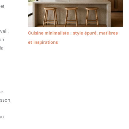
 et
vail.
Cuisine minimaliste : style épuré, matières
on
et inspirations
la
ne
isson
un