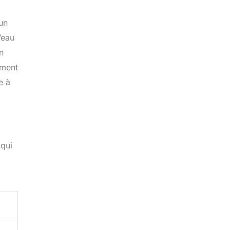
 un
’eau
n
ement
e à
 qui