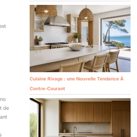
est
Cuisine Rivage : une Nouvelle Tendance À
Contre-Courant
gno
t de
rant
s