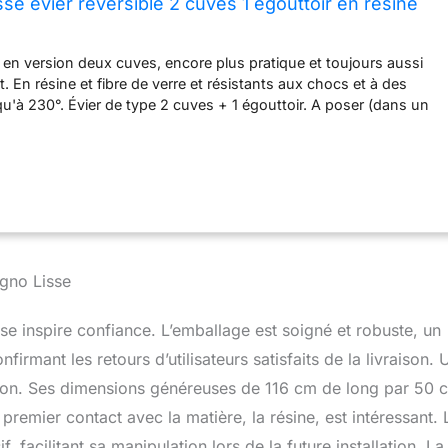
se évier réversible 2 cuves 1 égouttoir en résine
ir en version deux cuves, encore plus pratique et toujours aussi
t. En résine et fibre de verre et résistants aux chocs et à des
u'à 230°. Évier de type 2 cuves + 1 égouttoir. A poser (dans un
e largeur minimum). Matière Résine (combiné de fibre de verre
ynthèse résistant aux chocs). Longueur Totale (1160mm) Largeur
rofondeur(212mm) Diamètre évacuation (90mm). Côtes
m): 113,2 L x 47,2 H. Résistant jusqu’à 230°c sans marquer.
ercé (double trous présent de Ø 35 mm). Option d'évacuation:
d pour lave-vaisselle et machine à laver inclus. Kit de fixation
s de fixations. Vidage Automatique avec trop-plein inclus (bonde
rage de résidus fournie). Certification ACS : Accréditation de
agno Lisse
ire
sse inspire confiance. L’emballage est soigné et robuste, un
irmant les retours d’utilisateurs satisfaits de la livraison. 
ption. Ses dimensions généreuses de 116 cm de long par 50 
premier contact avec la matière, la résine, est intéressant. 
 facilitant sa manipulation lors de la future installation. La