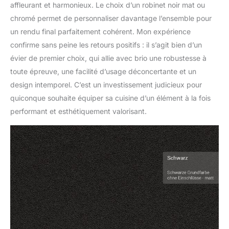
affleurant et harmonieux. Le choix d’un robinet noir mat ou
chromé permet de personnaliser davantage l’ensemble pour
un rendu final parfaitement cohérent. Mon expérience
confirme sans peine les retours positifs : il s’agit bien d’un
évier de premier choix, qui allie avec brio une robustesse à
toute épreuve, une facilité d’usage déconcertante et un
design intemporel. C’est un investissement judicieux pour
quiconque souhaite équiper sa cuisine d’un élément à la fois
performant et esthétiquement valorisant.