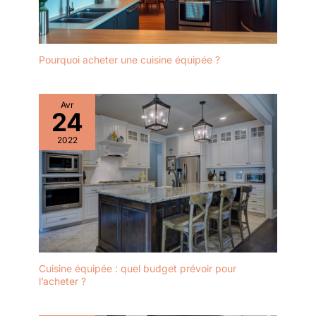
agréable dans votre cuisine. ENSEMBLE COMPLET FOURNI :
Inclus 1x évier noir, 1x dispositif de vidange et de trop-plein, 1x
gabarit de découpe, 1x papier de verre, 1x gants et 1x manuel
d'utilisation. Ce kit complet offre tout ce dont vous avez besoin
pour l'installation. Complétez votre évier de cuisine avec notre
Pourquoi acheter une cuisine équipée ?
distributeur de savon et robinet assortis pour un ensemble
harmonieux dans votre cuisine. Un upgrade pratique et élégant
pour chaque foyer !
Avr
24
2022
Cuisine équipée : quel budget prévoir pour
l’acheter ?