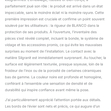
s'intègre dans le
parfaitement joué son rôle : le produit est arrivé dans un état
deuxième bac et est idéal
impeccable, sans le moindre éclat ni la moindre rayure. Cette
pour les travaux de
première impression est cruciale et confirme un point souvent
préparation avec de
l'eau. Il peut également
soulevé par les utilisateurs : la rigueur de BLANCO dans la
être conservé dans les
protection de ses produits. À l’ouverture, l’inventaire des
seaux FLEXON II et
pièces s’est révélé complet, incluant la bonde, le système de
SELECT II dans l'armoire
vidage et les accessoires promis, ce qui évite les mauvaises
inférieure. Réversible
Design moderne avec
surprises au moment de l’installation. Le contact avec la
une excellente
matière Silgranit est immédiatement surprenant. Au toucher, la
fonctionnalité Contenu
surface est légèrement texturée, presque soyeuse, loin de la
de la livraison : tapis
froideur de l’inox ou de la porosité de certaines céramiques
pliant ADIRA, bac
multifonction en
bas de gamme. La couleur noire est profonde et homogène,
plastique transparent,
conférant à l’ensemble une sensation de densité et de
bonde avec tuyau
durabilité qui inspire confiance avant même la pose.
économiseur d'espace, 2
bonde à panier InFino de
J’ai particulièrement apprécié l’attention portée aux détails.
3 ½" avec commande de
Les bords de l’évier sont nets et précis, ce qui augure d’un
vidange intégrée (bouton