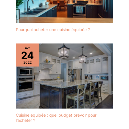
l’entretien quotidien de votre cuisine.
vos plus grands
ustensiles de cuisine,
comme les marmites et
les plaques à pâtisserie.
Pourquoi acheter une cuisine équipée ?
Avr
24
2022
Cuisine équipée : quel budget prévoir pour
l’acheter ?