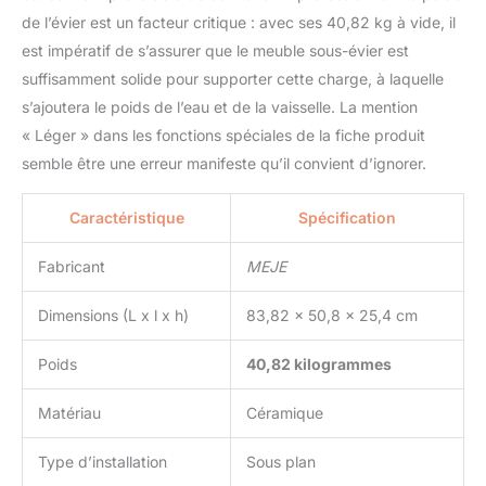
maintenir des
de l’évier est un facteur critique : avec ses 40,82 kg à vide, il
performances belles et
fiables pendant de
est impératif de s’assurer que le meuble sous-évier est
nombreuses années.
suffisamment solide pour supporter cette charge, à laquelle
[BOL SIMPLE SPACIEUX]
s’ajoutera le poids de l’eau et de la vaisselle. La mention
: Un évier profond avec
« Léger » dans les fonctions spéciales de la fiche produit
des coins à rayon étroit
et un drain central crée
semble être une erreur manifeste qu’il convient d’ignorer.
un espace de travail
ininterrompu pour laver
Caractéristique
Spécification
vos plus grands
ustensiles de cuisine,
Fabricant
MEJE
comme les marmites et
les plaques à pâtisserie.
Dimensions (L x l x h)
83,82 x 50,8 x 25,4 cm
Poids
40,82 kilogrammes
Matériau
Céramique
Type d’installation
Sous plan