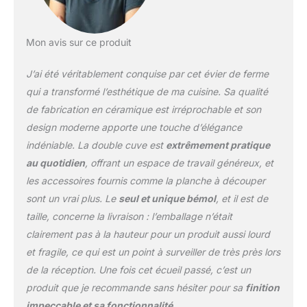
sécher directement au-
dessus de l'évier ;
Planche à découper en
Mon avis sur ce produit
ébène fabriquée à partir
d'un matériau durable
J’ai été véritablement conquise par cet évier de ferme
qui ne se déforme pas et
qui a transformé l’esthétique de ma cuisine. Sa qualité
ne se fissure pas avec le
de fabrication en céramique est irréprochable et son
temps ; Facile à nettoyer
design moderne apporte une touche d’élégance
et à entretenir. LA GRILLE
INFÉRIEURE EN ACIER
indéniable. La double cuve est
extrêmement pratique
INOXYDABLE protège la
au quotidien
, offrant un espace de travail généreux, et
surface de l'évier et
les accessoires fournis comme la planche à découper
maintient la vaisselle
sont un vrai plus. Le
seul et unique bémol
, et il est de
surélevée pour un
drainage optimal. DRAIN
taille, concerne la livraison : l’emballage n’était
ASSEMBLY crée un look
clairement pas à la hauteur pour un produit aussi lourd
propre tout en gardant
et fragile, ce qui est un point à surveiller de très près lors
votre tuyau d'évacuation
de la réception. Une fois cet écueil passé, c’est un
exempt de débris.
[CONCEPTION
produit que je recommande sans hésiter pour sa
finition
RÉVERSIBLE] : L'évier
impeccable et sa fonctionnalité
.