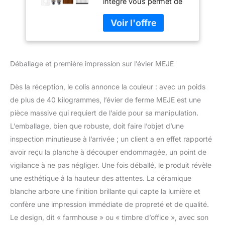
intégré vous permet de
céramique, avec
travailler directement au-
planche à
dessus de l'évier, avec
découper, grille et
des accessoires
passoire - blanc
personnalisés qui
économisent de l'espace
Déballage et première impression sur l’évier MEJE
sur le comptoir de la
cuisine, rationalisant
tout, de la préparation
Dès la réception, le colis annonce la couleur : avec un poids
des repas au nettoyage,
de plus de 40 kilogrammes, l’évier de ferme MEJE est une
en économisant un
pièce massive qui requiert de l’aide pour sa manipulation.
précieux espace de
L’emballage, bien que robuste, doit faire l’objet d’une
comptoir. [Ce qui est
inclus] : égouttoir à
inspection minutieuse à l’arrivée ; un client a en effet rapporté
vaisselle enroulable :
avoir reçu la planche à découper endommagée, un point de
égouttoir à vaisselle en
vigilance à ne pas négliger. Une fois déballé, le produit révèle
acier inoxydable avec
une esthétique à la hauteur des attentes. La céramique
silicone antidérapant est
parfait pour rincer et
blanche arbore une finition brillante qui capte la lumière et
sécher directement au-
confère une impression immédiate de propreté et de qualité.
dessus de l'évier ;
Le design, dit « farmhouse » ou « timbre d’office », avec son
Planche à découper en