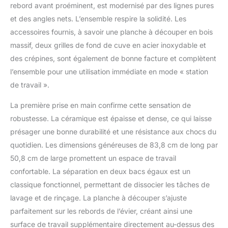
rebord avant proéminent, est modernisé par des lignes pures
ébène fabriquée à partir
et des angles nets. L’ensemble respire la solidité. Les
d'un matériau durable
qui ne se déforme pas et
accessoires fournis, à savoir une planche à découper en bois
ne se fissure pas avec le
massif, deux grilles de fond de cuve en acier inoxydable et
temps ; Facile à nettoyer
des crépines, sont également de bonne facture et complètent
et à entretenir. LA GRILLE
l’ensemble pour une utilisation immédiate en mode « station
INFÉRIEURE EN ACIER
INOXYDABLE protège la
de travail ».
surface de l'évier et
maintient la vaisselle
La première prise en main confirme cette sensation de
surélevée pour un
robustesse. La céramique est épaisse et dense, ce qui laisse
drainage optimal. DRAIN
présager une bonne durabilité et une résistance aux chocs du
ASSEMBLY crée un look
quotidien. Les dimensions généreuses de 83,8 cm de long par
propre tout en gardant
votre tuyau d'évacuation
50,8 cm de large promettent un espace de travail
exempt de débris.
confortable. La séparation en deux bacs égaux est un
[CONCEPTION
classique fonctionnel, permettant de dissocier les tâches de
RÉVERSIBLE] : L'évier
lavage et de rinçage. La planche à découper s’ajuste
peut être installé avec
parfaitement sur les rebords de l’évier, créant ainsi une
une façade plate
traditionnelle ou avec
surface de travail supplémentaire directement au-dessus des