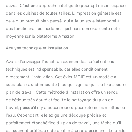
une bande décorative en
cuves. C’est une approche intelligente pour optimiser l’espace
haut ! ! ! Vous pouvez
dans les cuisines de toutes tailles. L’impression générale est
décider du motif latéral à
celle d’un produit bien pensé, qui allie un style intemporel à
installer en fonction de
votre préférence de style.
des fonctionnalités modernes, justifiant son excellente note
[ARGILE DE HAUTE
moyenne sur la plateforme Amazon.
QUALITÉ] : cet évier de
cuisine de ferme blanc
Analyse technique et installation
est fabriqué en véritable
argile résistante au feu,
Avant d’envisager l’achat, un examen des spécifications
une argile blanche
techniques est indispensable, car elles conditionnent
spéciale qui est cuite à
directement l’installation. Cet évier MEJE est un modèle à
haute température pour
une résistance et une
sous-plan (« undermount »), ce qui signifie qu’il se fixe sous le
durabilité extrêmement
plan de travail. Cette méthode d’installation offre un rendu
élevées. La surface de
esthétique très épuré et facilite le nettoyage du plan de
l'évier de cuisine a une
travail, puisqu’il n’y a aucun rebord pour retenir les miettes ou
forte résistance à
l'écaillage, à l'abrasion ou
l’eau. Cependant, elle exige une découpe précise et
aux rayures et à la
parfaitement étanchéifiée du plan de travail, une tâche qu’il
décoloration, et peut
est souvent préférable de confier à un professionnel. Le poids