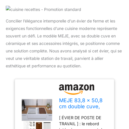
Concilier l’élégance intemporelle d’un évier de ferme et les
exigences fonctionnelles d’une cuisine moderne représente
souvent un défi. Le modèle MEJE, avec sa double cuve en
céramique et ses accessoires intégrés, se positionne comme
une solution complète. Nous avons analysé si cet évier, qui se
veut une véritable station de travail, parvient à allier
esthétique et performance au quotidien.
MEJE 83,8 x 50,8
cm double cuve,
évier de cuisine de
[ ÉVIER DE POSTE DE
ferme à rebord
TRAVAIL ] : le rebord
avant en