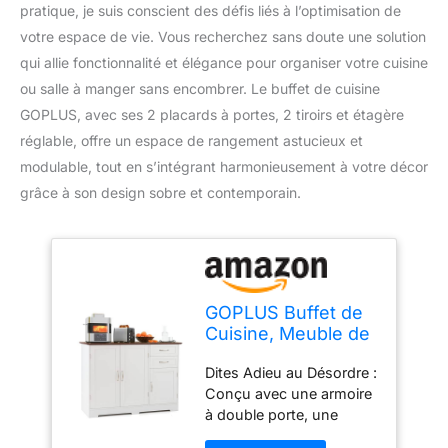
pratique, je suis conscient des défis liés à l’optimisation de
votre espace de vie. Vous recherchez sans doute une solution
qui allie fonctionnalité et élégance pour organiser votre cuisine
ou salle à manger sans encombrer. Le buffet de cuisine
GOPLUS, avec ses 2 placards à portes, 2 tiroirs et étagère
réglable, offre un espace de rangement astucieux et
modulable, tout en s’intégrant harmonieusement à votre décor
grâce à son design sobre et contemporain.
GOPLUS Buffet de
Cuisine, Meuble de
Rangement avec 2
Dites Adieu au Désordre :
Placards à Portes, 2
Conçu avec une armoire
Tiroirs, Comptoir
à double porte, une
Spacieux, Étagère
armoire à simple porte, 2
Réglable, pour