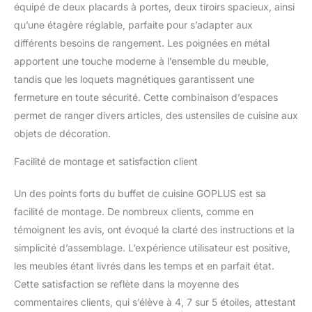
de rangement.
équipé de deux placards à portes, deux tiroirs spacieux, ainsi
Construction Solide et
qu’une étagère réglable, parfaite pour s’adapter aux
Durable : Fabriquée à
différents besoins de rangement. Les poignées en métal
partir de planches
épaisses de haute
apportent une touche moderne à l’ensemble du meuble,
qualité, cette armoire est
tandis que les loquets magnétiques garantissent une
solide, durable, ne se
fermeture en toute sécurité. Cette combinaison d’espaces
déforme pas facilement
permet de ranger divers articles, des ustensiles de cuisine aux
et a une forte capacité de
charge. De plus, les
objets de décoration.
poignées en métal, les
Facilité de montage et satisfaction client
charnières renforcées et
les loquets magnétiques
facilitent l'ouverture et la
Un des points forts du buffet de cuisine GOPLUS est sa
fermeture des portes de
facilité de montage. De nombreux clients, comme en
l'armoire. Style Simple et
témoignent les avis, ont évoqué la clarté des instructions et la
Élégant : Avec un look
simplicité d’assemblage. L’expérience utilisateur est positive,
moderne et des lignes
épurées, notre meuble
les meubles étant livrés dans les temps et en parfait état.
de rangement peut
Cette satisfaction se reflète dans la moyenne des
s'adapter à différents
commentaires clients, qui s’élève à 4, 7 sur 5 étoiles, attestant
styles de décoration et