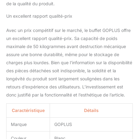
de la qualité du produit.
est idéal pour ajouter de
l'élégance à votre
Un excellent rapport qualité-prix
intérieur. Le design
multifonctionnel est
Avec un prix compétitif sur le marché, le buffet GOPLUS offre
parfait pour la cuisine, la
salle à manger, le salon,
un excellent rapport qualité-prix. Sa capacité de poids
la chambre à coucher,
maximale de 50 kilogrammes avant destruction mécanique
etc. Assemblage et
assure une bonne durabilité, même pour le stockage de
Entretien Faciles : Grâce
charges plus lourdes. Bien que l’information sur la disponibilité
aux instructions
détaillées, aux pièces
des pièces détachées soit indisponible, la solidité et la
numérotées et aux
longévité du produit sont largement soulignées dans les
accessoires nécessaires,
retours d’expérience des utilisateurs. L’investissement est
vous pouvez facilement
donc justifié par la fonctionnalité et l’esthétique de l’article.
assembler ce buffet. De
plus, la surface lisse et
imperméable peut être
Caractéristique
Détails
nettoyée avec un chiffon
humide pour un entretien
Marque
GOPLUS
quotidien facile.
Couleur
Blanc