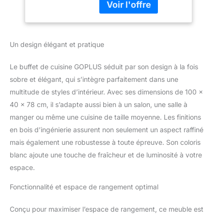
tiroirs et un comptoir
Salon, Salle à
spacieux, ce garde-
Manger,
manger offre beaucoup
100x40x78cm
d'espace pour les
Un design élégant et pratique
ustensiles de cuisine, les
couverts, les épices, les
boissons, les vins, etc. et
Le buffet de cuisine GOPLUS séduit par son design à la fois
constitue une solution
sobre et élégant, qui s’intègre parfaitement dans une
de rangement
multitude de styles d’intérieur. Avec ses dimensions de 100 x
fonctionnelle. Étagère
40 x 78 cm, il s’adapte aussi bien à un salon, une salle à
Réglable : Notre buffet
est conçu avec une
manger ou même une cuisine de taille moyenne. Les finitions
étagère réglable à 3
en bois d’ingénierie assurent non seulement un aspect raffiné
positions pour ranger
mais également une robustesse à toute épreuve. Son coloris
des objets de différentes
blanc ajoute une touche de fraîcheur et de luminosité à votre
tailles. Vous pouvez
librement ajuster la
espace.
position de l'étagère en
Fonctionnalité et espace de rangement optimal
fonction de la hauteur de
vos objets pour répondre
à vos différents besoins
Conçu pour maximiser l’espace de rangement, ce meuble est