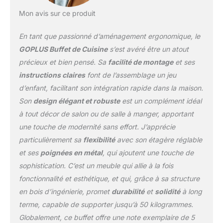
fonction de la hauteur de
vos objets pour répondre
Mon avis sur ce produit
à vos différents besoins
de rangement.
En tant que passionné d’aménagement ergonomique, le
Construction Solide et
GOPLUS Buffet de Cuisine
s’est avéré être un atout
Durable : Fabriquée à
précieux et bien pensé. Sa
facilité de montage
et ses
partir de planches
instructions claires
font de l’assemblage un jeu
épaisses de haute
qualité, cette armoire est
d’enfant, facilitant son intégration rapide dans la maison.
solide, durable, ne se
Son
design élégant et robuste
est un complément idéal
déforme pas facilement
à tout décor de salon ou de salle à manger, apportant
et a une forte capacité de
une touche de modernité sans effort. J’apprécie
charge. De plus, les
poignées en métal, les
particulièrement sa
flexibilité
avec son étagère réglable
charnières renforcées et
et ses
poignées en métal
, qui ajoutent une touche de
les loquets magnétiques
sophistication. C’est un meuble qui allie à la fois
facilitent l'ouverture et la
fonctionnalité et esthétique, et qui, grâce à sa structure
fermeture des portes de
l'armoire. Style Simple et
en bois d’ingénierie, promet
durabilité
et
solidité
à long
Élégant : Avec un look
terme, capable de supporter jusqu’à 50 kilogrammes.
moderne et des lignes
Globalement, ce buffet offre une note exemplaire de 5
épurées, notre meuble