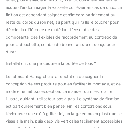
de 35 mm, convient aux
chauffe-eau instantanés
risque d’endommager la vaisselle ou l’évier en cas de choc. La
Acier inoxydable : finition
finition est cependant soignée et s’intègre parfaitement au
de qualité, très résistante
reste du corps du robinet, au point qu’il faille le toucher pour
à l'usure et aux rayures,
déceler la différence de matériau. L’ensemble des
grâce à un procédé
spécial (PVD)
composants, des flexibles de raccordement au contrepoids
pour la douchette, semble de bonne facture et conçu pour
durer.
Installation : une procédure à la portée de tous ?
Le fabricant Hansgrohe a la réputation de soigner la
conception de ses produits pour en faciliter le montage, et ce
modèle ne fait pas exception. Le manuel fourni est clair et
illustré, guidant l’utilisateur pas à pas. Le système de fixation
est particulièrement bien pensé. Fini les contorsions sous
l’évier avec une clé à griffe : ici, un large écrou en plastique se
visse à la main, puis deux vis verticales facilement accessibles