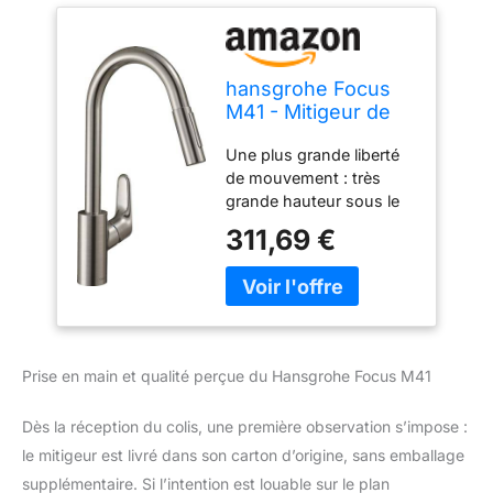
hansgrohe Focus
M41 - Mitigeur de
cuisine avec
Une plus grande liberté
douchette
de mouvement : très
extractible, 2 jets,
grande hauteur sous le
Robinet avec
bec (ComfortZone 240)
hauteur sous bec
311,69 €
et bec orientable sur 110°
240 mm,
ou 150° Un plus grand
Robinetterie avec
confort : avec douchette
bec pivotant et
extractible, pour un plus
extensible, Aspect
grand rayon d’action et
acier inox, 31815800
un rinçage ciblé des
Prise en main et qualité perçue du Hansgrohe Focus M41
fruits et légumes Un
modèle intemporel qui
Dès la réception du colis, une première observation s’impose :
séduit par les lignes
pures et les contours
le mitigeur est livré dans son carton d’origine, sans emballage
nets de ce mitigeur
supplémentaire. Si l’intention est louable sur le plan