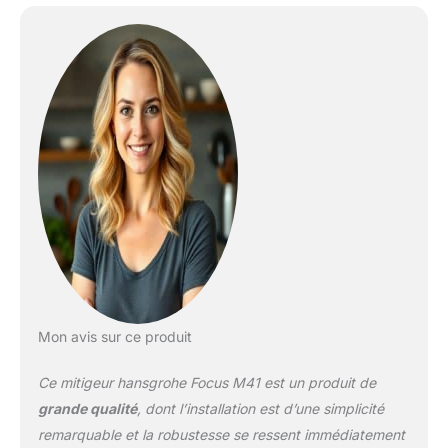
un rinçage ciblé des
fruits et légumes Un
modèle intemporel qui
séduit par les lignes
pures et les contours
nets de ce mitigeur
thermostatique qui le
rendent parfait dans tous
les environnements Deux
types de jets d’une
simple pression sur un
bouton : Le jet laminaire
remplit les casseroles en
un clin d’œil, tandis que
le jet de la douchette
nettoie les fruits et
Mon avis sur ce produit
légumes sans les abîmer
Nettoyage facile : Le
Ce mitigeur hansgrohe Focus M41 est un produit de
calcaire s’élimine sans
effort en essuyant le
grande qualité
, dont l’installation est d’une simplicité
mousseur du bec
remarquable et la robustesse se ressent immédiatement
(QuickClean) Montage