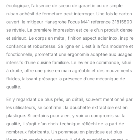
thermostatique qui le
écologique, l’absence de sceau de garantie ou de simple
rendent parfait dans tous
ruban adhésif de fermeture peut interroger. Une fois le carton
les environnements Deux
ouvert, le mitigeur Hansgrohe Focus M41 référence 31815800
types de jets d’une
simple pression sur un
se révèle. La première impression est celle d’un produit dense
bouton : Le jet laminaire
et sérieux. Le corps en métal, finition aspect acier inox, inspire
remplit les casseroles en
confiance et robustesse. Sa ligne en L est à la fois moderne et
un clin d’œil, tandis que
fonctionnelle, promettant une ergonomie adaptée aux usages
le jet de la douchette
nettoie les fruits et
intensifs d’une cuisine familiale. Le levier de commande, situé
légumes sans les abîmer
à droite, offre une prise en main agréable et des mouvements
Nettoyage facile : Le
fluides, laissant présager la présence d’une mécanique de
calcaire s’élimine sans
qualité.
effort en essuyant le
mousseur du bec
En y regardant de plus près, un détail, souvent mentionné par
(QuickClean) Montage
aisé : se fixe sur les
les utilisateurs, se confirme : la douchette extractible est en
flexibles G⅜, par des
plastique. Si certains pourraient y voir un compromis sur la
raccords de dimension
qualité, il s’agit d’un choix technique réfléchi de la part de
DN15, nécessite un
nombreux fabricants. Un pommeau en plastique est plus
perçage pour robinetterie
léger, plus maniable et surtout, il réduit considérablement le