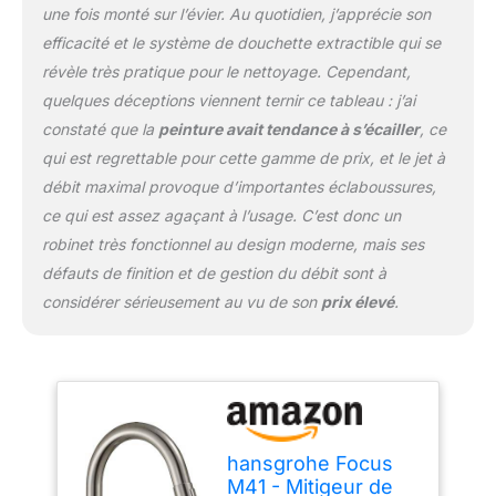
une fois monté sur l’évier. Au quotidien, j’apprécie son
aisé : se fixe sur les
efficacité et le système de douchette extractible qui se
flexibles G⅜, par des
raccords de dimension
révèle très pratique pour le nettoyage. Cependant,
DN15, nécessite un
quelques déceptions viennent ternir ce tableau : j’ai
perçage pour robinetterie
constaté que la
peinture avait tendance à s’écailler
, ce
de 35 mm, convient aux
qui est regrettable pour cette gamme de prix, et le jet à
chauffe-eau instantanés
Acier inoxydable : finition
débit maximal provoque d’importantes éclaboussures,
de qualité, très résistante
ce qui est assez agaçant à l’usage. C’est donc un
à l'usure et aux rayures,
robinet très fonctionnel au design moderne, mais ses
grâce à un procédé
défauts de finition et de gestion du débit sont à
spécial (PVD)
considérer sérieusement au vu de son
prix élevé
.
hansgrohe Focus
M41 - Mitigeur de