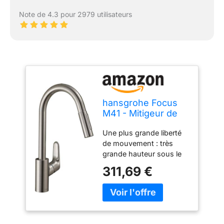
Note de 4.3 pour 2979 utilisateurs
hansgrohe Focus
M41 - Mitigeur de
cuisine avec
Une plus grande liberté
douchette
de mouvement : très
extractible, 2 jets,
grande hauteur sous le
Robinet avec
bec (ComfortZone 240)
hauteur sous bec
311,69 €
et bec orientable sur 110°
240 mm,
ou 150° Un plus grand
Robinetterie avec
confort : avec douchette
bec pivotant et
extractible, pour un plus
extensible, Aspect
grand rayon d’action et
acier inox, 31815800