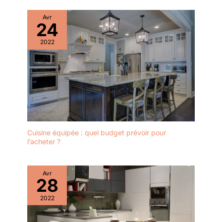
Avr
24
2022
Cuisine équipée : quel budget prévoir pour
l’acheter ?
Avr
28
2022