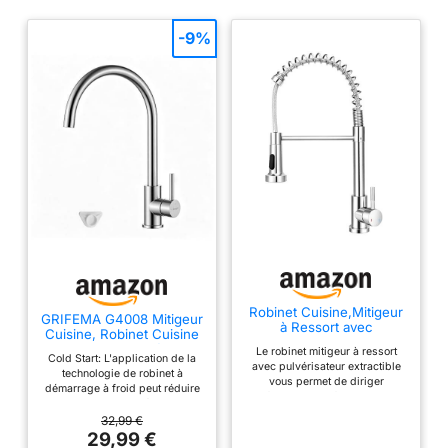
-9%
Robinet Cuisine,Mitigeur
GRIFEMA G4008 Mitigeur
à Ressort avec
Cuisine, Robinet Cuisine
Douchette Extractible,
Bec Haut Chromé 360°
Le robinet mitigeur à ressort
Robinetterie Robuste 2
Cold Start: L'application de la
avec pulvérisateur extractible
Modes,Monocommande
technologie de robinet à
vous permet de diriger
Eau Chaude & Froide,
démarrage à froid peut réduire
facilement le flux d'eau,
Flexibles Inclus,
la consommation d'énergie de
couvrant toute la zone de l'évier
Installation Facile -
votre équipement de plomberie
32,99 €
pour toutes les tâches de
Standard EU G3/8''
domestique jusqu'à 10%
29,99 €
cuisine. Basculez entre 2 modes