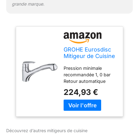
grande marque.
GROHE Eurosdisc
Mitigeur de Cuisine
évier avec
Pression minimale
Douchette
recommandée 1, 0 bar
Extractible 2 jets,
Retour automatique
Rotation 140°,
Protection contre les
Chromé, 32257001
224,93 €
reflux Finition chromée
(Import Allemagne)
Grohe StarLight
Douchette extractible (2
jets); Limiteur de débit
ajustable
Découvrez d’autres mitigeurs de cuisine