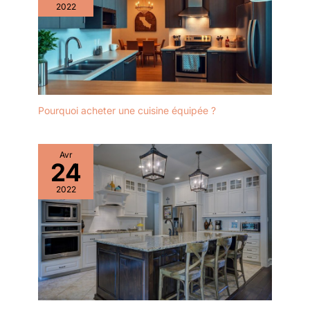
2022
blanche fournie pour le stabiliser si elle 15 mm Qualité
Garantie: Ce robinet de cuisine est doté d'une cartouche en
céramique de haute qualité, résistante à l'usure et à la
pression, assurant un fonctionnement fluide et sans fuite
pendant 5 millions de cycles. Les tuyaux d'eau sont certifiés
DVGW et conformes aux normes relatives à l'eau potable. De
plus, il est labellisé écologiquement, alliant performance
supérieure et durabilité. FORIOUS offre une garantie de cinq
ans, pour une utilisation sereine et agréable de l'eau
Pourquoi acheter une cuisine équipée ?
Avr
24
2022