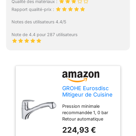
Qualité des matériaux :
Rapport qualité-prix :
Notes des utilisateurs 4.4/5
Note de 4.4 pour 287 utilisateurs
GROHE Eurosdisc
Mitigeur de Cuisine
évier avec
Pression minimale
Douchette
recommandée 1, 0 bar
Extractible 2 jets,
Retour automatique
Rotation 140°,
Protection contre les
Chromé, 32257001
224,93 €
reflux Finition chromée
(Import Allemagne)