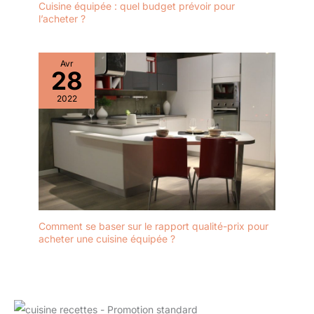
Cuisine équipée : quel budget prévoir pour
l’acheter ?
Avr
28
2022
Comment se baser sur le rapport qualité-prix pour
acheter une cuisine équipée ?