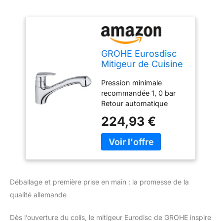
GROHE Eurosdisc
Mitigeur de Cuisine
évier avec
Pression minimale
Douchette
recommandée 1, 0 bar
Extractible 2 jets,
Retour automatique
Rotation 140°,
Protection contre les
Chromé, 32257001
224,93 €
reflux Finition chromée
(Import Allemagne)
Grohe StarLight
Douchette extractible (2
jets); Limiteur de débit
ajustable
Déballage et première prise en main : la promesse de la
qualité allemande
Dès l’ouverture du colis, le mitigeur Eurodisc de GROHE inspire