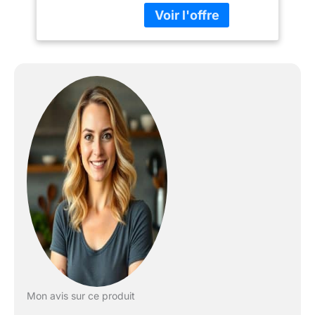
Grohe StarLight
Douchette extractible (2
jets); Limiteur de débit
ajustable
Mon avis sur ce produit