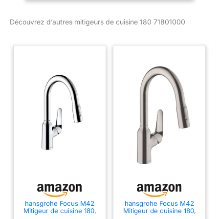
besoin Convient pour
une haute pression
Découvrez d’autres mitigeurs de cuisine 180 71801000
seulement – plus de 1,0
bar Robinet de cuisine de
qualité supérieure avec
cartouche en céramique
durable
hansgrohe Focus M42
hansgrohe Focus M42
Mitigeur de cuisine 180,
Mitigeur de cuisine 180,
avec douchette
avec douchette