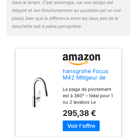
dans le temps. C’est dommage, car son design est
élégant et son fonctionnement au quotidien est un vrai
plaisir, bien que la différence entre les deux jets de la
douchette soit à peine perceptible.
hansgrohe Focus
M42 Mitigeur de
cuisine 180, avec
La plage de pivotement
douchette
est à 360° – Idéal pour 1
extractible 2 jets,
ou 2 lavabos Le
chromé, 71801000
pulvérisateur extractible
295,38 €
de 76 cm glisse
facilement dans le bec
du robinet et apporte
l'eau là où vous en avez