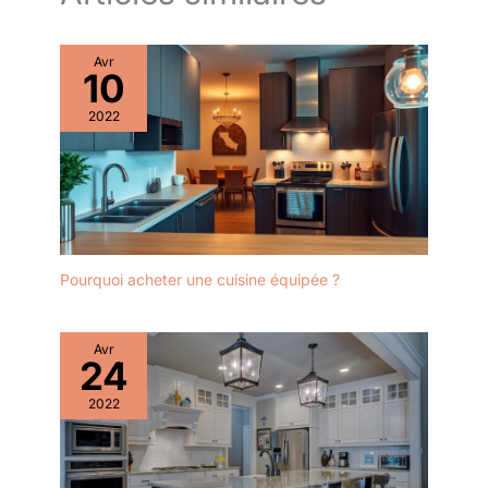
Avr
10
2022
Pourquoi acheter une cuisine équipée ?
Avr
24
2022