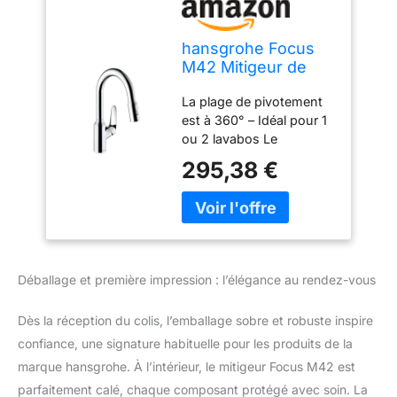
hansgrohe Focus
M42 Mitigeur de
cuisine 180, avec
La plage de pivotement
douchette
est à 360° – Idéal pour 1
extractible 2 jets,
ou 2 lavabos Le
chromé, 71801000
pulvérisateur extractible
295,38 €
de 76 cm glisse
facilement dans le bec
du robinet et apporte
l'eau là où vous en avez
besoin Convient pour
une haute pression
Déballage et première impression : l’élégance au rendez-vous
seulement – plus de 1,0
bar Robinet de cuisine de
Dès la réception du colis, l’emballage sobre et robuste inspire
qualité supérieure avec
cartouche en céramique
confiance, une signature habituelle pour les produits de la
durable
marque hansgrohe. À l’intérieur, le mitigeur Focus M42 est
parfaitement calé, chaque composant protégé avec soin. La