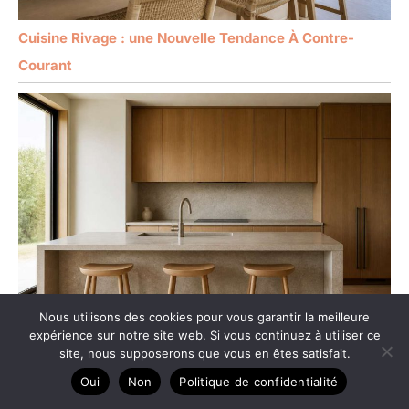
Cuisine Rivage : une Nouvelle Tendance À Contre-
Courant
Nous utilisons des cookies pour vous garantir la meilleure
expérience sur notre site web. Si vous continuez à utiliser ce
site, nous supposerons que vous en êtes satisfait.
Cuisine minimaliste : style épuré, matières et
Oui
Non
Politique de confidentialité
inspirations