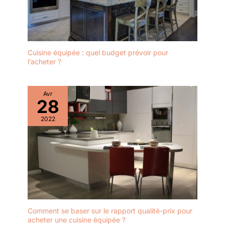
Cuisine équipée : quel budget prévoir pour
l’acheter ?
Avr
28
2022
Comment se baser sur le rapport qualité-prix pour
acheter une cuisine équipée ?