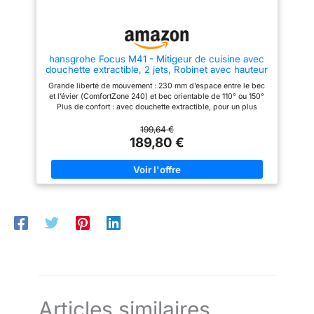
hansgrohe Focus M41 - Mitigeur de cuisine avec
douchette extractible, 2 jets, Robinet avec hauteur
sous bec 240 mm, Robinetterie avec bec pivotant
Grande liberté de mouvement : 230 mm d’espace entre le bec
et extensible, Chromé, 31815000
et l’évier (ComfortZone 240) et bec orientable de 110° ou 150°
Plus de confort : avec douchette extractible, pour un plus
grand rayon d’action et un rinçage idéal pour les fruits et
légumes Design intemporel : sa silhouette galbée et ses
199,64 €
surfaces arrondies sans arêtes vives apportent une touche
189,80 €
personnelle et s’harmonisent avec tous les éviers de cuisine
modernes Deux types de jets d’une simple pression sur un
bouton : Le jet laminaire remplit les casseroles en un clin d’œil,
tandis que le jet de la douchette nettoie les fruits et légumes
sans les abîmer Nettoyage facile : Le calcaire s’élimine sans
effort en essuyant l’embout en silicone du bec (QuickClean)
Installation facile : montage sur des raccords de dimension
DN15 avec des flexibles G⅜, nécessite un perçage pour
robinetterie de 35 mm, convient au chauffe-eau instantané
Brillant : Sa surface chromée brillante et facile d’entretien
séduit par sa brillance durable
Articles similaires