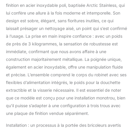
gouttes et les
finition en acier inoxydable poli, baptisée Arctic Stainless, qui
éclaboussures de
lui confère une allure à la fois moderne et intemporelle. Son
s'échapper sous le
robinet de l'évier de
design est sobre, élégant, sans fioritures inutiles, ce qui
cuisine. Dure 2 fois plus
laissait présager un nettoyage aisé, un point qui s’est confirmé
longtemps : la
à l’usage. La prise en main inspire confiance : avec un poids
technologie brevetée de
de près de 3 kilogrammes, la sensation de robustesse est
scellage au diamant
réduit les fuites et dure
immédiate, confirmant que nous avons affaire à une
deux fois plus longtemps
construction majoritairement métallique. La poignée unique,
que la norme de
également en acier inoxydable, offre une manipulation fluide
l'industrie - assure un
et précise. L’ensemble comprend le corps du robinet avec ses
fonctionnement sans
fuite pour la durée de vie
flexibles d’alimentation intégrés, le poids pour la douchette
de l'évier de cuisine
extractible et la visserie nécessaire. Il est essentiel de noter
Surface résistante à la
que ce modèle est conçu pour une installation monotrou, bien
corrosion : nos surfaces
qu’il puisse s’adapter à une configuration à trois trous avec
Brillance sont
délibérément conçues
une plaque de finition vendue séparément.
pour durer et sont
Installation : un processus à la portée des bricoleurs avertis
testées pour résister à la
corrosion selon au moins