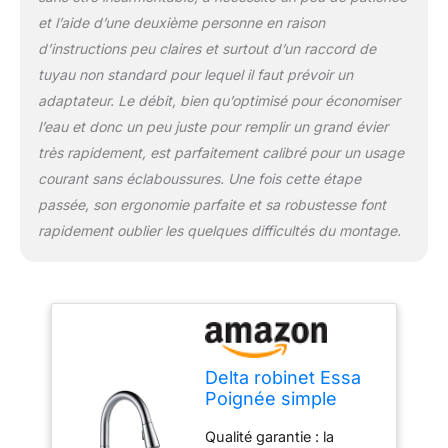
: toutes les surfaces de
et l’aide d’une deuxième personne en raison
robinet de cuisine Delta
d’instructions peu claires et surtout d’un raccord de
sont certifiées par des
tiers et rigoureusement
tuyau non standard pour lequel il faut prévoir un
testées dans des
adaptateur. Le débit, bien qu’optimisé pour économiser
conditions extrêmes
l’eau et donc un peu juste pour remplir un grand évier
pour garantir des années
très rapidement, est parfaitement calibré pour un usage
d'utilisation fiable sans
courant sans éclaboussures. Une fois cette étape
se fissurer, s'écailler,
s'écailler ou changer de
passée, son ergonomie parfaite et sa robustesse font
couleur au fil du temps
rapidement oublier les quelques difficultés du montage.
Conforme à la législation
sans plomb : les robinets
DELTA sont conformes à
la législation « sans
plomb ». Tous les
produits Delta répondent
ou dépassent les
Delta robinet Essa
exigences des
Poignée simple
performances des
robinet de cuisine
produits en vigueur et
Qualité garantie : la
avec rabattable