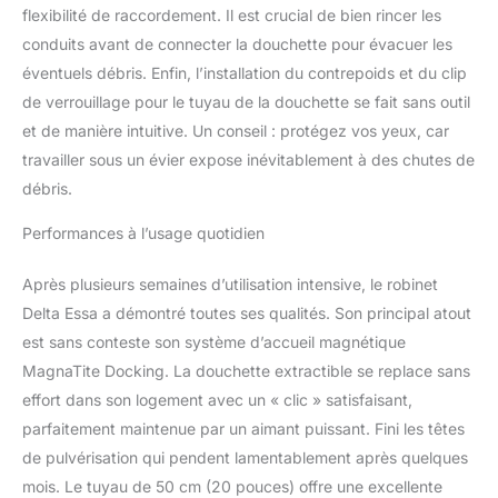
performances des
flexibilité de raccordement. Il est crucial de bien rincer les
produits en vigueur et
conduits avant de connecter la douchette pour évacuer les
des normes de sécurité
éventuels débris. Enfin, l’installation du contrepoids et du clip
américaines Vous
de verrouillage pour le tuyau de la douchette se fait sans outil
pouvez installer en toute
confiance, car les
et de manière intuitive. Un conseil : protégez vos yeux, car
robinets de cuisine Delta
travailler sous un évier expose inévitablement à des chutes de
sont pris en charge par
débris.
DELTA Tap
Performances à l’usage quotidien
Après plusieurs semaines d’utilisation intensive, le robinet
Delta Essa a démontré toutes ses qualités. Son principal atout
est sans conteste son système d’accueil magnétique
MagnaTite Docking. La douchette extractible se replace sans
effort dans son logement avec un « clic » satisfaisant,
parfaitement maintenue par un aimant puissant. Fini les têtes
de pulvérisation qui pendent lamentablement après quelques
mois. Le tuyau de 50 cm (20 pouces) offre une excellente