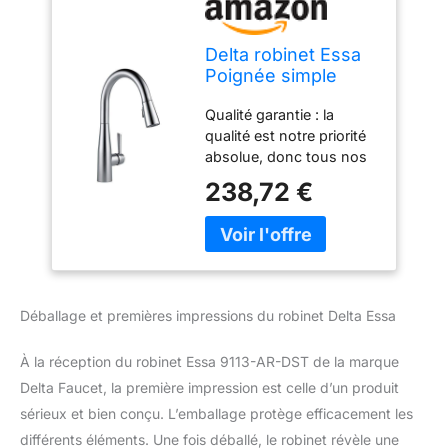
Delta robinet Essa
Poignée simple
robinet de cuisine
Qualité garantie : la
avec rabattable
qualité est notre priorité
magnétique
absolue, donc tous nos
d'accueil
robinets d'évier de
238,72 €
cuisine sont testés et
certifiés, respectent ou
dépassent les
réglementations et
normes de l'industrie
Installation à un trou :
Déballage et premières impressions du robinet Delta Essa
convient pour 1 ou 3
trous de 20,3 cm.
À la réception du robinet Essa 9113-AR-DST de la marque
Installations centrales
avec plaque de finition
Delta Faucet, la première impression est celle d’un produit
en option (incluse). Le
sérieux et bien conçu. L’emballage protège efficacement les
joint empêche les
différents éléments. Une fois déballé, le robinet révèle une