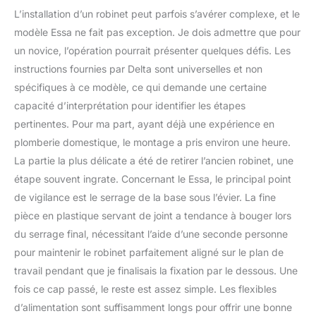
2 fois les normes de
L’installation d’un robinet peut parfois s’avérer complexe, et le
l'industrie Testé et certifié
modèle Essa ne fait pas exception. Je dois admettre que pour
: toutes les surfaces de
un novice, l’opération pourrait présenter quelques défis. Les
robinet de cuisine Delta
instructions fournies par Delta sont universelles et non
sont certifiées par des
tiers et rigoureusement
spécifiques à ce modèle, ce qui demande une certaine
testées dans des
capacité d’interprétation pour identifier les étapes
conditions extrêmes
pertinentes. Pour ma part, ayant déjà une expérience en
pour garantir des années
plomberie domestique, le montage a pris environ une heure.
d'utilisation fiable sans
se fissurer, s'écailler,
La partie la plus délicate a été de retirer l’ancien robinet, une
s'écailler ou changer de
étape souvent ingrate. Concernant le Essa, le principal point
couleur au fil du temps
de vigilance est le serrage de la base sous l’évier. La fine
Conforme à la législation
pièce en plastique servant de joint a tendance à bouger lors
sans plomb : les robinets
DELTA sont conformes à
du serrage final, nécessitant l’aide d’une seconde personne
la législation « sans
pour maintenir le robinet parfaitement aligné sur le plan de
plomb ». Tous les
travail pendant que je finalisais la fixation par le dessous. Une
produits Delta répondent
fois ce cap passé, le reste est assez simple. Les flexibles
ou dépassent les
d’alimentation sont suffisamment longs pour offrir une bonne
exigences des