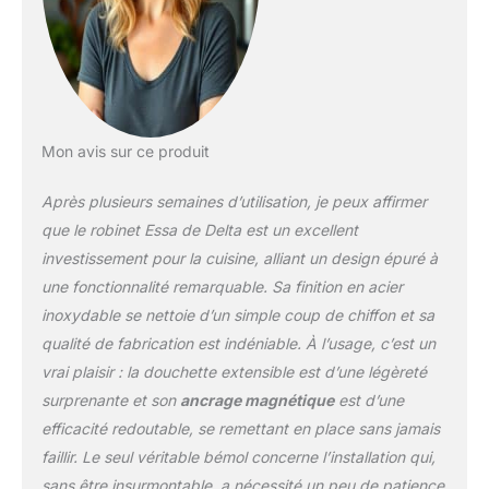
robinet de l'évier de
cuisine. Dure 2 fois plus
longtemps : la
technologie brevetée de
scellage au diamant
réduit les fuites et dure
Mon avis sur ce produit
deux fois plus longtemps
que la norme de
Après plusieurs semaines d’utilisation, je peux affirmer
l'industrie - assure un
fonctionnement sans
que le robinet Essa de Delta est un excellent
fuite pour la durée de vie
investissement pour la cuisine, alliant un design épuré à
de l'évier de cuisine
une fonctionnalité remarquable. Sa finition en acier
Surface résistante à la
inoxydable se nettoie d’un simple coup de chiffon et sa
corrosion : nos surfaces
Brillance sont
qualité de fabrication est indéniable. À l’usage, c’est un
délibérément conçues
vrai plaisir : la douchette extensible est d’une légèreté
pour durer et sont
surprenante et son
ancrage magnétique
est d’une
testées pour résister à la
efficacité redoutable, se remettant en place sans jamais
corrosion selon au moins
2 fois les normes de
faillir. Le seul véritable bémol concerne l’installation qui,
l'industrie Testé et certifié
sans être insurmontable, a nécessité un peu de patience