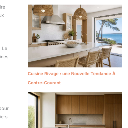
ire
ux
. Le
ines
Cuisine Rivage : une Nouvelle Tendance À
Contre-Courant
 pour
iers