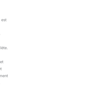
 est
s
lète.
et
t
ement
.