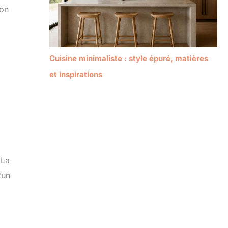
ion
Cuisine minimaliste : style épuré, matières
et inspirations
 La
’un