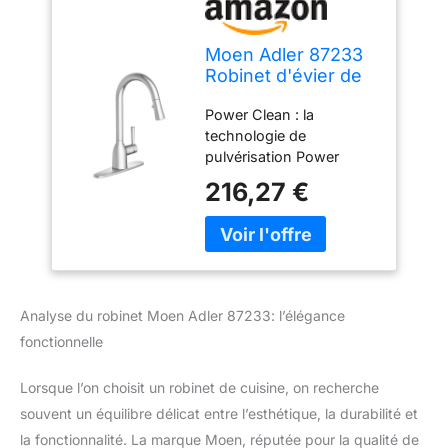
Moen Adler 87233
Robinet d'évier de
cuisine moderne à
Power Clean : la
une poignée et à
technologie de
bec haut avec
pulvérisation Power
technologie Power
Clean fournit 50 % de
Clean, mitigeur de
216,27 €
puissance de
cuisine avec
pulvérisation en plus par
douchette
rapport à la plupart de
nos mitigeurs avec
douchette sans la
technologie Power
Analyse du robinet Moen Adler 87233: l’élégance
Clean. Rétractable : les
fonctionnelle
robinets d'évier de
cuisine sont équipés du
système Reflex pour un
Lorsque l’on choisit un robinet de cuisine, on recherche
fonctionnement fluide et
souvent un équilibre délicat entre l’esthétique, la durabilité et
un ancrage sûr de la
la fonctionnalité. La marque Moen, réputée pour la qualité de