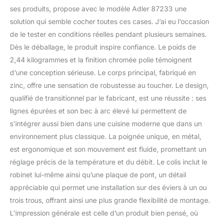
douchette. Installation
ses produits, propose avec le modèle Adler 87233 une
facile : le robinet de
solution qui semble cocher toutes ces cases. J’ai eu l’occasion
cuisine avec douchette
rabattable se monte sur
de le tester en conditions réelles pendant plusieurs semaines.
l'évier ou le comptoir. Un
Dès le déballage, le produit inspire confiance. Le poids de
plaque de pont en option
2,44 kilogrammes et la finition chromée polie témoignent
est incluse pour les
d’une conception sérieuse. Le corps principal, fabriqué en
installations à trois trous.
Modèle polyvalent : la
zinc, offre une sensation de robustesse au toucher. Le design,
finition chromée est
qualifié de transitionnel par le fabricant, est une réussite : ses
hautement réfléchissante
lignes épurées et son bec à arc élevé lui permettent de
pour un look miroir qui
s’intégrer aussi bien dans une cuisine moderne que dans un
fonctionne avec
n’importe quel style de
environnement plus classique. La poignée unique, en métal,
décoration. Durabilité : le
est ergonomique et son mouvement est fluide, promettant un
robinet est conçu pour
réglage précis de la température et du débit. Le colis inclut le
durer avec sa
robinet lui-même ainsi qu’une plaque de pont, un détail
construction robuste et
ses matériaux de qualité
appréciable qui permet une installation sur des éviers à un ou
supérieure, assurant
trois trous, offrant ainsi une plus grande flexibilité de montage.
durabilité et fiabilité à
L’impression générale est celle d’un produit bien pensé, où
long terme. Conforme à