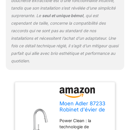
douchette extractible est d’une fonctionnalité intuitive,
durabilité et fiabilité à
tandis que son installation s’est révélée d’une simplicité
long terme. Conforme à
la norme ADA : conforme
surprenante. Le
seul et unique bémol
, qui est
aux spécifications de la
cependant de taille, concerne la compatibilité des
loi américaine sur les
raccords qui ne sont pas au standard de nos
personnes handicapées
installations et nécessitent l’achat d’un adaptateur. Une
(ADA). Construit pour
durer. -
fois ce détail technique réglé, il s’agit d’un mitigeur quasi
parfait qui allie avec brio esthétique et performance au
quotidien.
Moen Adler 87233
Robinet d'évier de
cuisine moderne à
Power Clean : la
une poignée et à
technologie de
bec haut avec