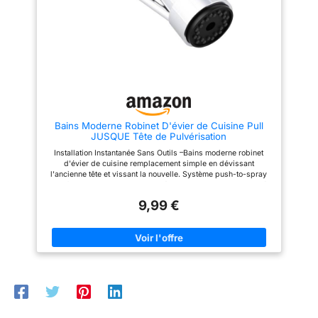
froide est simple et rapide.
froide est simple et rapide.
Construction durable en acier
Construction durable en acier
inoxydable Fabriqué en acier
inoxydable Fabriqué en acier
inoxydable résistant à la
inoxydable résistant à la
corrosion et à la rouille, ce
corrosion et à la rouille, ce
robinet garantit une longue
robinet garantit une longue
durée de vie et une excellente
durée de vie et une excellente
résistance à l’usure
résistance à l’usure
quotidienne. 🛠 Installation
quotidienne. 🛠 Installation
rapide et kit complet Livré avec
rapide et kit complet Livré avec
tuyaux d’alimentation et
tuyaux d’alimentation et
accessoires de montage, ce
accessoires de montage, ce
Bains Moderne Robinet D'évier de Cuisine Pull
mitigeur évier cuisine peut être
mitigeur évier cuisine peut être
JUSQUE Tête de Pulvérisation
installé rapidement sur la
installé rapidement sur la
plupart des éviers standards.
plupart des éviers standards.
Installation Instantanée Sans Outils –Bains moderne robinet
d'évier de cuisine remplacement simple en dévissant
l'ancienne tête et vissant la nouvelle. Système push-to-spray
avec fonction unique : l'eau ne s'écoule que lorsque la poignée
est actionnée manuellement. Construction ABS Industriel –
9,99 €
Plastique ABS haute résistance assurant longévité
exceptionnelle. Douchette robinet cuisine finition chrome
premium anti-rayures, anti-corrosion et anti-terrissement pour
maintien de l'éclat dans le temps. Compatibilité Raccord
Standard G1/2 – Connexion filetée G1/2 (20,5 mm ou 13/16" de
diamètre externe) conçue spécifiquement pour tuyaux
extractibles standards. Tête de pulvérisation extractible
vérifiez votre configuration existante avant commande. Solution
Économique et Élégante – Alternative fonctionnelle au
remplacement complet du robinet. Douchette evier design
moderne et propre pour cuisines contemporaines. Idéal pour