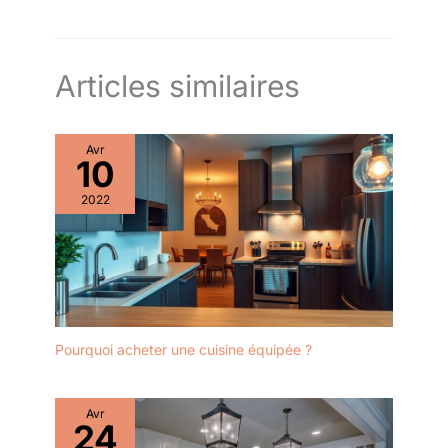
remplacer têtes défectueuses ou obstruées. Polyvalence
d'Utilisation Étendue – Convient cuisines résidentielles,
restaurants, hôtels et espaces industriels. Application multi-
environnements : maisons, salles de bains, cuisines
professionnelles nécessitant robustesse.
Articles similaires
Avr
10
2022
Pourquoi acheter une cuisine équipée ?
Avr
24