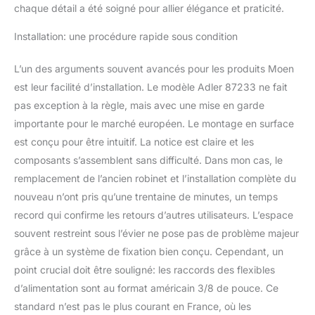
chaque détail a été soigné pour allier élégance et praticité.
la norme ADA : conforme
aux spécifications de la
Installation: une procédure rapide sous condition
loi américaine sur les
personnes handicapées
L’un des arguments souvent avancés pour les produits Moen
(ADA). Construit pour
durer. -
est leur facilité d’installation. Le modèle Adler 87233 ne fait
pas exception à la règle, mais avec une mise en garde
importante pour le marché européen. Le montage en surface
est conçu pour être intuitif. La notice est claire et les
composants s’assemblent sans difficulté. Dans mon cas, le
remplacement de l’ancien robinet et l’installation complète du
nouveau n’ont pris qu’une trentaine de minutes, un temps
record qui confirme les retours d’autres utilisateurs. L’espace
souvent restreint sous l’évier ne pose pas de problème majeur
grâce à un système de fixation bien conçu. Cependant, un
point crucial doit être souligné: les raccords des flexibles
d’alimentation sont au format américain 3/8 de pouce. Ce
standard n’est pas le plus courant en France, où les