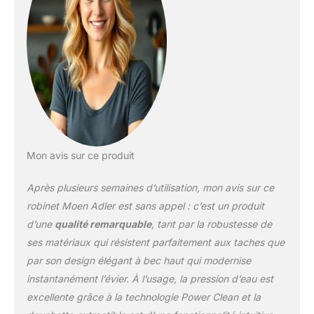
un ancrage sûr de la
douchette. Installation
facile : le robinet de
cuisine avec douchette
rabattable se monte sur
l'évier ou le comptoir. Un
plaque de pont en option
est incluse pour les
installations à trois trous.
Modèle polyvalent : la
Mon avis sur ce produit
finition chromée est
hautement réfléchissante
Après plusieurs semaines d’utilisation, mon avis sur ce
pour un look miroir qui
fonctionne avec
robinet Moen Adler est sans appel : c’est un produit
n’importe quel style de
d’une
qualité remarquable
, tant par la robustesse de
décoration. Durabilité : le
ses matériaux qui résistent parfaitement aux taches que
robinet est conçu pour
par son design élégant à bec haut qui modernise
durer avec sa
construction robuste et
instantanément l’évier. À l’usage, la pression d’eau est
ses matériaux de qualité
excellente grâce à la technologie Power Clean et la
supérieure, assurant