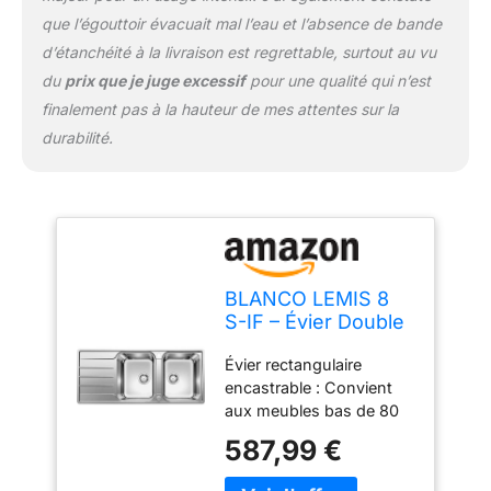
rotative et confortable –
que l’égouttoir évacuait mal l’eau et l’absence de bande
Installation réversible
d’étanchéité à la livraison est regrettable, surtout au vu
du
prix que je juge excessif
pour une qualité qui n’est
finalement pas à la hauteur de mes attentes sur la
durabilité.
BLANCO LEMIS 8
S-IF – Évier Double
Bac de Cuisine pour
Évier rectangulaire
Meubles Bas de 80
encastrable : Convient
cm de Large – Inox
aux meubles bas de 80
– Cuve à Fond Plat
cm de large, deux bacs,
IF – 523037
587,99 €
égouttoir intégré –
Finition élégante en acier