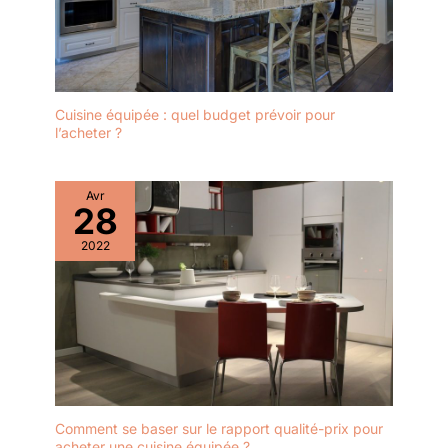
Cuisine équipée : quel budget prévoir pour
l’acheter ?
Avr
28
2022
Comment se baser sur le rapport qualité-prix pour
acheter une cuisine équipée ?