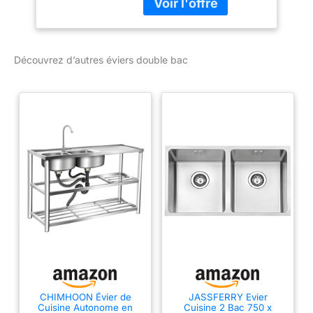
inoxydable brossé
Design moderne en acier
inoxydable à fond plat :
Bord affleurant à la
Découvrez d’autres éviers double bac
surface – Peut être
monté sur n'importe quel
plan de travail, y compris
mélaminé ou stratifié
Évier de cuisine avec
espace de travail
généreux : LEMIS facilite
la vie quotidienne dans la
cuisine grce à deux bacs
et un égouttoir spacieux
– Offre un large espace
de lavage et de séchage
Plage de robinetterie
continue : Espace
suffisant pour le robinet,
le distributeur de savon
CHIMHOON Évier de
JASSFERRY Evier
et la commande de
Cuisine Autonome en
Cuisine 2 Bac 750 x