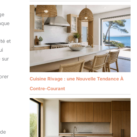
ge
haque
té et
ui
 sur
orer
Cuisine Rivage : une Nouvelle Tendance À
Contre-Courant
 de