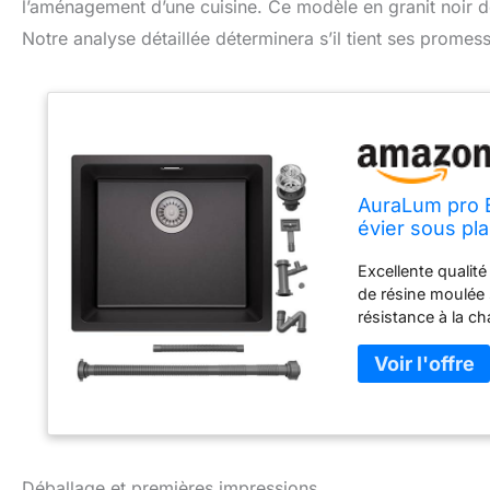
l’aménagement d’une cuisine. Ce modèle en granit noir d
Notre analyse détaillée déterminera s’il tient ses promesse
AuraLum pro Év
évier sous pla
cm
Excellente qualit
de résine moulée 
résistance à la ch
testés et certifi
nocives, vous n'a
facile : la surfac
taches d'huile ou
encastré est lisse
affleurant qui est
pas de détergent
Déballage et premières impressions