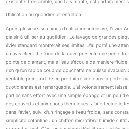
existante. L’ensemble, une fois monté, est parfaitement s
Utilisation au quotidien et entretien
Après plusieurs semaines d’utilisation intensive, l’évier
plaisir à utiliser au quotidien. Le lavage de grandes pl
évier standard montrerait ses limites. J’ai porté une atten
un avis client. Le fond de la cuve présente une pente très 
pointe de diamant, mais l’eau s’écoule de manière fluide 
rien qu’un rapide coup de douchette ne puisse évacuer.
véritable point fort de ce produit réside dans la perfor
quotidiennes est remarquable. J’ai volontairement laissé
parties sans effort avec une simple éponge et un peu d’
des couverts et aux chocs thermiques. J’ai effectué le te
dans l’évier, suivi d’un rinçage à l’eau froide, sans const
simplicité enfantine : un chiffon microfibre humide suffit 
profond et mat. C’est un avantage décisif pour un évier 