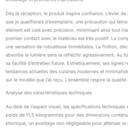
pour cela. Concept
cuisine est de 12 
Dès la réception, le produit inspire confiance. L’évier 
robuste et durable
robinet en drainan
que je qualifierais d’exemplaire, une précaution qui témo
Système de draina
élément est calé avec précision, minimisant ainsi tout ri
supplémentaires p
premier contact avec le matériau est très positif. La com
résout les problè
plus d'espace. Le
une sensation de robustesse immédiates. La finition, décr
la cuisine. Le tuy
absorbe la lumière sans la réfléchir agressivement. Au to
au mur. FACILE À 
inférieur. Dimens
sa facilité d’entretien future. Esthétiquement, ses lignes
intérieures 45 x 
tendances actuelles des cuisines modernes et minimalist
cm de longueur. 
sur le modèle que j’ai reçu. L’ensemble respire la qualité 
instructions, unit
Analyse des caractéristiques techniques
Au-delà de l’aspect visuel, les spécifications techniques 
poids de 11,5 kilogrammes pour des dimensions contenues
phonique, un avantage non négligeable pour atténuer le b