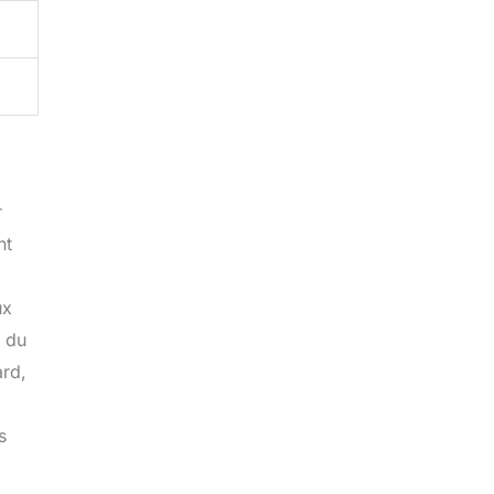
r
nt
ux
n du
ard,
s