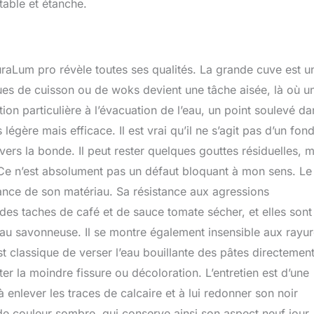
table et étanche.
 AuraLum pro révèle toutes ses qualités. La grande cuve est u
aques de cuisson ou de woks devient une tâche aisée, là où u
tion particulière à l’évacuation de l’eau, un point soulevé da
légère mais efficace. Il est vrai qu’il ne s’agit pas d’un fon
vers la bonde. Il peut rester quelques gouttes résiduelles, m
 Ce n’est absolument pas un défaut bloquant à mon sens. Le
mance de son matériau. Sa résistance aux agressions
 des taches de café et de sauce tomate sécher, et elles sont
eau savonneuse. Il se montre également insensible aux rayu
st classique de verser l’eau bouillante des pâtes directemen
ater la moindre fissure ou décoloration. L’entretien est d’une
à enlever les traces de calcaire et à lui redonner son noir
de couleur sombre, qui conserve ainsi son aspect neuf jour