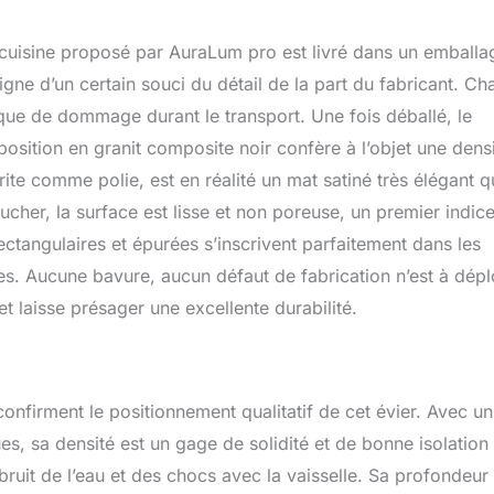
ion de réduction du bruit : l'épaisseur du fond de l'évier de
mm et l'épaisseur de la paroi de l'évier est de 8,6 mm. Il est
de cuisine proposé par AuraLum pro est livré dans un emballa
, et peut réduire efficacement le bruit du flux d'eau produit par le
t l'eau, créant ainsi un environnement de cuisine paisible.
igne d’un certain souci du détail de la part du fabricant. C
ge multifonction : le siphon d'évier dispose de 1 connexions
sque de dommage durant le transport. Une fois déballé, le
our le drainage du lave-vaisselle ou des machines à laver, ce qui
position en granit composite noir confère à l’objet une densi
mes de drainage dans votre cuisine et vous permet d'économiser
 design en forme de V permet d'éviter les odeurs gênantes dans
ite comme polie, est en réalité un mat satiné très élégant q
au d'évacuation flexible est parfait pour les canalisations au sol et
ucher, la surface est lisse et non poreuse, un premier indice
INSTALLER : Deux types d'installation : plan supérieur et
ions extérieures de l'évier en granit 50 x 44 x 20 cm, dimensions
 rectangulaires et épurées s’inscrivent parfaitement dans les
39 x 18,5 cm, peut être utilisé dans des armoires de plus de 50
es. Aucune bavure, aucun défaut de fabrication n’est à dépl
Complet avec boîte perforée, crochets de montage, gants,
et laisse présager une excellente durabilité.
é de drainage.
confirment le positionnement qualitatif de cet évier. Avec un
, sa densité est un gage de solidité et de bonne isolation
ruit de l’eau et des chocs avec la vaisselle. Sa profondeur