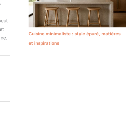
s
peut
et
Cuisine minimaliste : style épuré, matières
ine.
et inspirations