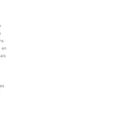
n
n
ns
d en
ais
res
t