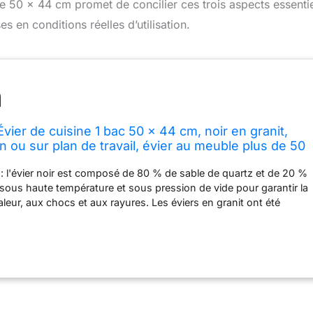
e 50 x 44 cm promet de concilier ces trois aspects essentie
s en conditions réelles d’utilisation.
ier de cuisine 1 bac 50 x 44 cm, noir en granit,
n ou sur plan de travail, évier au meuble plus de 50
é : l'évier noir est composé de 80 % de sable de quartz et de 20 %
sous haute température et sous pression de vide pour garantir la
aleur, aux chocs et aux rayures. Les éviers en granit ont été
és par TÜV Deutschland afin qu'ils ne libèrent pas de substances
vez donc pas à vous soucier de la sécurité alimentaire. Entretien
e de l'évier de cuisine est dense et non poreuse, de sorte que les
 les taches de café ne peuvent pas pénétrer. La surface de l'évier
 et plate, le fond de la baignoire avec un design en pente, un
 propre ne laisse pas de taches de saleté et d'eau, ne nécessite
s spéciaux. Vous n'avez pas à dépenser beaucoup de temps