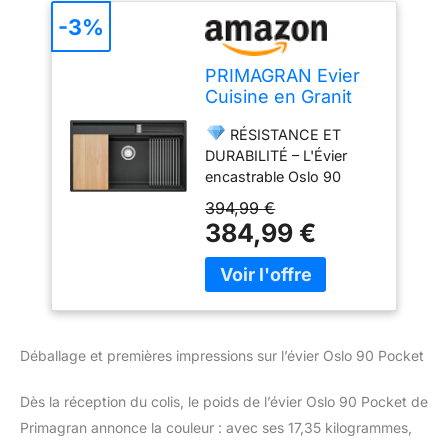
-3%
PRIMAGRAN Evier
Cuisine en Granit
Graphite - Oslo,
RÉSISTANCE ET
88x53cm
DURABILITÉ – L'Évier
encastrable Oslo 90
Pocket, mesurant
394,99 €
880x530x200 mm,
384,99 €
s'adapte parfaitement
aux meubles de cuisine
d'une largeur à partir de
90 cm. L'Évier est rapide
et facile à installer, offrant
ainsi commodité et gain
Déballage et premières impressions sur l’évier Oslo 90 Pocket
de temps. Grâce à
l'utilisation de
Dès la réception du colis, le poids de l’évier Oslo 90 Pocket de
technologies modernes,
Primagran annonce la couleur : avec ses 17,35 kilogrammes,
l'Évier se distingue par