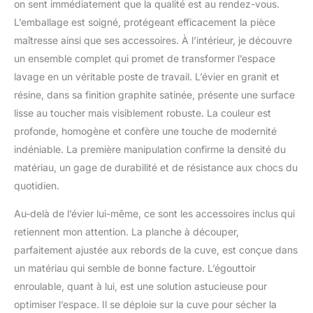
une résistance
on sent immédiatement que la qualité est au rendez-vous.
exceptionnelle aux
L’emballage est soigné, protégeant efficacement la pièce
rayures, Résistance à la
maîtresse ainsi que ses accessoires. À l’intérieur, je découvre
décoloration, impacts et
un ensemble complet qui promet de transformer l’espace
Résistance aux chocs
thermiques.
La CUVE
lavage en un véritable poste de travail. L’évier en granit et
XXL avec des
résine, dans sa finition graphite satinée, présente une surface
dimensions de 840x400
lisse au toucher mais visiblement robuste. La couleur est
mm est idéale pour une
profonde, homogène et confère une touche de modernité
grande quantité de
vaisselle. Vous pourrez y
indéniable. La première manipulation confirme la densité du
laver sans problème une
matériau, un gage de durabilité et de résistance aux chocs du
plaque à pâtisserie et de
quotidien.
nombreux autres
ustensiles et moules non
Au-delà de l’évier lui-même, ce sont les accessoires inclus qui
standard. Sa profondeur
retiennent mon attention. La planche à découper,
de 200 mm permet
parfaitement ajustée aux rebords de la cuve, est conçue dans
d'utiliser l'évier
confortablement sans
un matériau qui semble de bonne facture. L’égouttoir
éclaboussures d'eau en
enroulable, quant à lui, est une solution astucieuse pour
dehors de la cuve. La
optimiser l’espace. Il se déploie sur la cuve pour sécher la
taille de la cuve sera