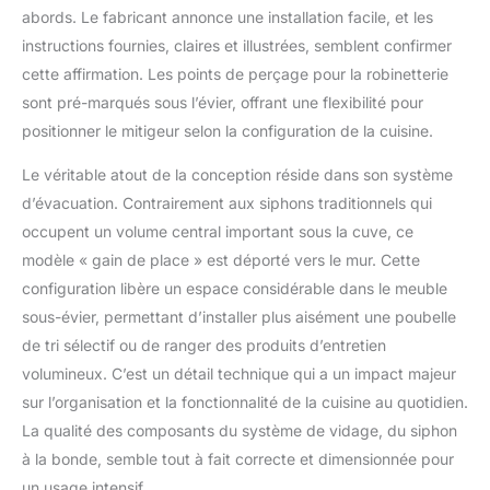
idéal pour sécher la
abords. Le fabricant annonce une installation facile, et les
vaisselle.
FLEXIBILITÉ
instructions fournies, claires et illustrées, semblent confirmer
DE LA CONCEPTION
cette affirmation. Les points de perçage pour la robinetterie
grâce à 4 trous pré-
fraisés qui permettent
sont pré-marqués sous l’évier, offrant une flexibilité pour
l'installation
positionner le mitigeur selon la configuration de la cuisine.
d'accessoires dans
l'étagère de l’évier. Vous
Le véritable atout de la conception réside dans son système
pouvez placer le
d’évacuation. Contrairement aux siphons traditionnels qui
distributeur ou le bouton
occupent un volume central important sous la cuve, ce
du siphon de chaque
modèle « gain de place » est déporté vers le mur. Cette
côté, en adaptant les
solutions à vos besoins.
configuration libère un espace considérable dans le meuble
Les accessoires installés
sous-évier, permettant d’installer plus aisément une poubelle
augmentent le confort
de tri sélectif ou de ranger des produits d’entretien
du travail quotidien,
volumineux. C’est un détail technique qui a un impact majeur
offrant un ajustement
parfait des fonctions
sur l’organisation et la fonctionnalité de la cuisine au quotidien.
pratiques.
INCLUS:
La qualité des composants du système de vidage, du siphon
Évier en granit Oslo 90
à la bonde, semble tout à fait correcte et dimensionnée pour
Pocket, Kit d'évacuation
un usage intensif.