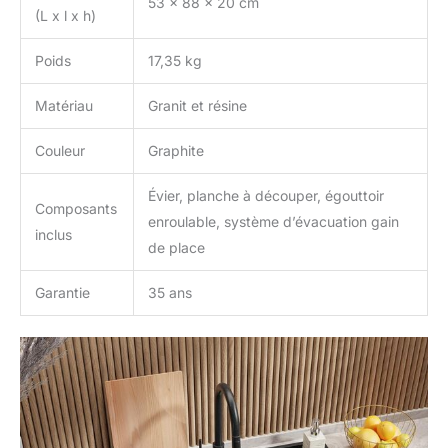
53 x 88 x 20 cm
(L x l x h)
Poids
17,35 kg
Matériau
Granit et résine
Couleur
Graphite
Évier, planche à découper, égouttoir
Composants
enroulable, système d’évacuation gain
inclus
de place
Garantie
35 ans