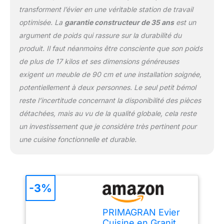
STATION DE TRAVAIL
transforment l’évier en une véritable station de travail
MULTIFONCTION -
optimisée. La
garantie constructeur de 35 ans
est un
l'Évier dispose d'une
argument de poids qui rassure sur la durabilité du
poche spéciale pour
produit. Il faut néanmoins être consciente que son poids
ranger le Distributeur de
liquide vaisselle et
de plus de 17 kilos et ses dimensions généreuses
l'éponge, ainsi que de
exigent un meuble de 90 cm et une installation soignée,
Contours où vous
potentiellement à deux personnes. Le seul petit bémol
pouvez placer des
reste l’incertitude concernant la disponibilité des pièces
Accessoires pour évier
tels qu'un Égouttoir
détachées, mais au vu de la qualité globale, cela reste
enroulable, une planche
un investissement que je considère très pertinent pour
à découper ou un Bac
une cuisine fonctionnelle et durable.
d’égouttage. Vous
pouvez simultanément
laver, couper et sécher
les produits. L'Égouttoir
enroulable est également
-3%
idéal pour sécher la
vaisselle.
FLEXIBILITÉ
PRIMAGRAN Evier
DE LA CONCEPTION
Cuisine en Granit