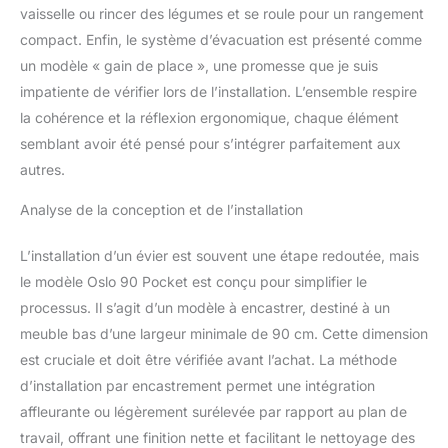
vaisselle ou rincer des légumes et se roule pour un rangement
également utile pour
laver, par exemple, des
compact. Enfin, le système d’évacuation est présenté comme
étagères du réfrigérateur.
un modèle « gain de place », une promesse que je suis
STATION DE TRAVAIL
impatiente de vérifier lors de l’installation. L’ensemble respire
MULTIFONCTION -
la cohérence et la réflexion ergonomique, chaque élément
l'Évier dispose d'une
poche spéciale pour
semblant avoir été pensé pour s’intégrer parfaitement aux
ranger le Distributeur de
autres.
liquide vaisselle et
l'éponge, ainsi que de
Analyse de la conception et de l’installation
Contours où vous
pouvez placer des
L’installation d’un évier est souvent une étape redoutée, mais
Accessoires pour évier
le modèle Oslo 90 Pocket est conçu pour simplifier le
tels qu'un Égouttoir
processus. Il s’agit d’un modèle à encastrer, destiné à un
enroulable, une planche
à découper ou un Bac
meuble bas d’une largeur minimale de 90 cm. Cette dimension
d’égouttage. Vous
est cruciale et doit être vérifiée avant l’achat. La méthode
pouvez simultanément
d’installation par encastrement permet une intégration
laver, couper et sécher
affleurante ou légèrement surélevée par rapport au plan de
les produits. L'Égouttoir
enroulable est également
travail, offrant une finition nette et facilitant le nettoyage des