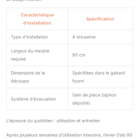
complet (siphon de
haute qualité et peu
encombrant, trop-plein,
Caractéristique
Spécification
vidange supplémentaire
d’installation
pour le raccordement
d'une machine à laver ou
Type d’installation
À encastrer
d'un lave-vaisselle),
Planche à découper,
Largeur du meuble
Égouttoir enroulable.
90 cm
requise
Dimensions de la
Spécifiées dans le gabarit
découpe
fourni
Gain de place (siphon
Système d’évacuation
déporté)
L’épreuve du quotidien : utilisation et entretien
Après plusieurs semaines d’utilisation intensive, l’évier Oslo 90