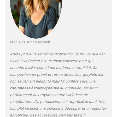
Résistance aux chocs
thermiques.
La CUVE
XXL avec des
dimensions de 840x400
mm est idéale pour une
grande quantité de
vaisselle. Vous pourrez y
Mon avis sur ce produit
laver sans problème une
plaque à pâtisserie et de
Après plusieurs semaines d’utilisation, je trouve que cet
nombreux autres
ustensiles et moules non
évier Oslo Pocket est un choix judicieux pour qui
standard. Sa profondeur
cherche à allier esthétique moderne et praticité. Sa
de 200 mm permet
composition en granit et résine de couleur graphite est
d'utiliser l'évier
non seulement élégante mais lui confère aussi une
confortablement sans
éclaboussures d'eau en
robustesse à toute épreuve
au quotidien, résistant
dehors de la cuve. La
parfaitement aux rayures et aux variations de
taille de la cuve sera
température. J’ai particulièrement apprécié le pack très
également utile pour
complet incluant une planche à découper et un égouttoir
laver, par exemple, des
enroulable, des accessoires bien pensés qui
étagères du réfrigérateur.