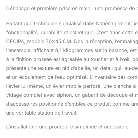
réalise un siphon
Déballage et première prise en main : une promesse de q
d'évacuation flex
ANTIMOUSSE et RÉ
est vaporisé de p
En tant que technicien spécialisé dans l’aménagement, je
fissures de congél
fonctionnalité, durabilité et esthétique. C’est dans cette 
d'un coussin inson
CECIPA, modèle 70×45 CM. Dès la réception, l’emballage
LIVRAISON : Evier
savon, Garniture 
l’ensemble, affichant 8,1 kilogrammes sur la balance, est
d'emploi, Gabarit
à la finition brossée est agréable au toucher et à l’œil,
installation sur d
présente une texture en nid d’abeille, un détail qui, au-d
et un écoulement de l’eau optimisé. L’inventaire des com
l’évier lui-même, un évier mobile perforé, une planche à 
vidage complet avec siphon, un gabarit de découpe et mê
d’accessoires positionne d’emblée ce produit comme une
une véritable station de travail.
L’installation : une procédure simplifiée et accessible