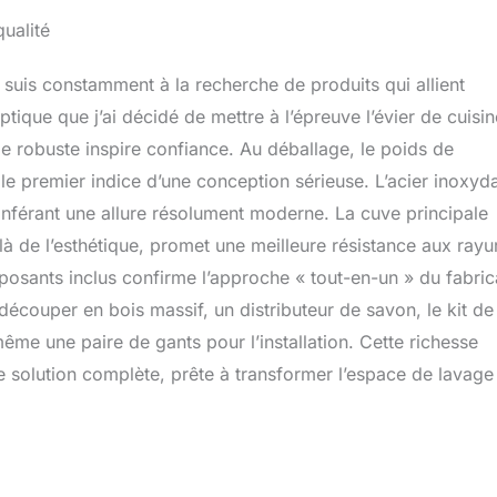
 qui évite les odeurs gênantes dans la cuisine. Le tuyau
ualité
ible convient parfaitement aux évacuations au sol et au mur.
DUCTION : Le fond de l'évier de cuisine en acier inoxydable
einture anti-condensation pour prévenir la moisissure et les
 suis constamment à la recherche de produits qui allient
ation et prolonger sa durée de vie. L'évier de cuisine est équipé
optique que j’ai décidé de mettre à l’épreuve l’évier de cuisin
orisant qui réduit les bruits indésirables pendant l'utilisation.
 robuste inspire confiance. Au déballage, le poids de
 encastré, Evier mobile, Planche à découper, Distributeur de
de vidange et de trop-plein, Siphon, Tous les joints, Mode
 le premier indice d’une conception sérieuse. L’acier inoxyd
 de découpe, Gants.(Dimension de l'ouverture : 67x42 cm,
 conférant une allure résolument moderne. La cuve principale
es plans de travail de 80 cm ou plus)
elà de l’esthétique, promet une meilleure résistance aux rayu
posants inclus confirme l’approche « tout-en-un » du fabric
découper en bois massif, un distributeur de savon, le kit de
me une paire de gants pour l’installation. Cette richesse
 solution complète, prête à transformer l’espace de lavage