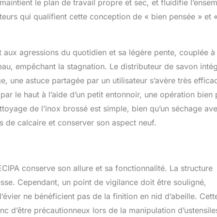
aintient le plan de travail propre et sec, et fluidifie l’ense
ateurs qui qualifient cette conception de « bien pensée » et «
nt aux agressions du quotidien et sa légère pente, couplée à
l’eau, empêchant la stagnation. Le distributeur de savon inté
 une astuce partagée par un utilisateur s’avère très efficace
par le haut à l’aide d’un petit entonnoir, une opération bien 
ettoyage de l’inox brossé est simple, bien qu’un séchage av
s de calcaire et conserver son aspect neuf.
CECIPA conserve son allure et sa fonctionnalité. La structure
sse. Cependant, un point de vigilance doit être souligné,
’évier ne bénéficient pas de la finition en nid d’abeille. Cett
onc d’être précautionneux lors de la manipulation d’ustensile