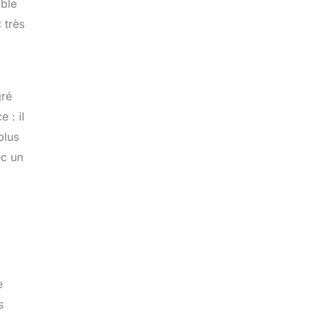
mble
 très
gré
 : il
plus
ec un
e
s