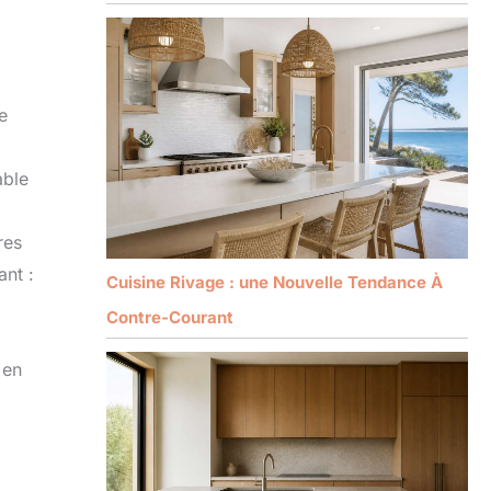
e
able
res
ant :
Cuisine Rivage : une Nouvelle Tendance À
Contre-Courant
 en