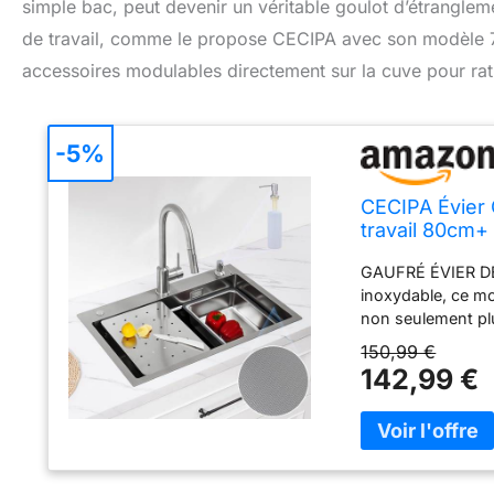
simple bac, peut devenir un véritable goulot d’étranglem
de travail, comme le propose CECIPA avec son modèle 7
accessoires modulables directement sur la cuve pour ratio
-5%
CECIPA Évier 
travail 80cm+
GAUFRÉ ÉVIER DE 
inoxydable, ce mo
non seulement plus
le nettoyage. Il a
150,99 €
tout en étant élé
142,99 €
glisser des access
repas et le range
INCLUS : Évier mo
savon SET DE DÉ
appareils, ce qui