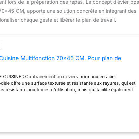
ent lors de la préparation des repas. Le concept d’évier pos
0×45 CM, apporte une solution concrète en intégrant des
naliser chaque geste et libérer le plan de travail.
Cuisine Multifonction 70x45 CM, Pour plan de
CUISINE : Contrairement aux éviers normaux en acier
dèle offre une surface texturée et résistante aux rayures, qui est
 résistante aux traces d'utilisation, mais qui facilite également
ssure une meilleure prise en main et une plus grande durabilité,
gant. ENSEMBLE : L'évier avec barre intégrée vous permet de faire
oires au-dessus de l'évier pour rationaliser la préparation des
ment, sans perdre de place sur le comptoir de la cuisine - KIT
bile, La planche à découper en acier inoxydable, Distributeur de
COLLETAGE PRATIQUE : Le siphon avec 2 raccords pour
 rend l'espace sous l'évier plus compact. Le design en forme de U