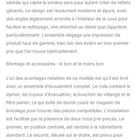
satinée qui capte la lumière sans pour autant créer de reflets
insonorisé avec les
gênants. Le design est résolument moderne et épuré, avec
coussins
d'insonorisation. De plus,
des angles légèrement arrondis à l’intérieur de la cuve pour
le bol avec un design à
faciliter le nettoyage, une attention au détail que j’apprécie
canal en X unique facilite
particulièrement. L’ensemble dégage une impression de
l'écoulement rapide
produit haut de gamme, bien loin des éviers en inox premier
prix que l’on trouve habituellement.
Montage et accessoires : le bon et le moins bon
L’un des avantages notables de ce modèle est qu’il est livré
avec un ensemble d’écoulement complet. Le colis contient le
siphon, les tuyaux d’évacuation, le bouchon de vidange et le
filtre panier, ce qui évite de devoir courir en magasin de
bricolage pour trouver des pièces compatibles. L’installation
est facilitée par la présence de deux trous pré-percés. Le
premier, en position centrale, est destiné à la robinetterie
standard. Le second, décalé sur la droite, est prévu pour