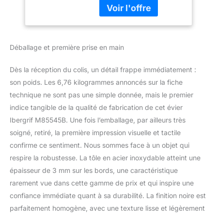
Accessoires complets:
Distributeurs de
Evier cuisine 1 bac est
Savon, Noir
équipé d'un ensemble de
vidange d'évier,
comprenant une crépine
Déballage et première prise en main
d'évier, un tuyau de filtre
à eau et un siphon Haute
Dès la réception du colis, un détail frappe immédiatement :
qualité: L'évier de cuisine
est fabriqué en acier
son poids. Les 6,76 kilogrammes annoncés sur la fiche
inoxydable de haute
technique ne sont pas une simple donnée, mais le premier
qualité et la surface est
indice tangible de la qualité de fabrication de cet évier
galvanisée, résistant à
Ibergrif M85545B. Une fois l’emballage, par ailleurs très
l'usure et à la corrosion
soigné, retiré, la première impression visuelle et tactile
Facile à nettoyer: La
surface de l'évier de
confirme ce sentiment. Nous sommes face à un objet qui
galvanoplastie est douce
respire la robustesse. La tôle en acier inoxydable atteint une
et résistante à la saleté,
épaisseur de 3 mm sur les bords, une caractéristique
et il suffit de l'essuyer
rarement vue dans cette gamme de prix et qui inspire une
avec un chiffon pour
restaurer le nettoyage et
confiance immédiate quant à sa durabilité. La finition noire est
l'ordre Réduction du bruit
parfaitement homogène, avec une texture lisse et légèrement
et drainage rapide: Il est