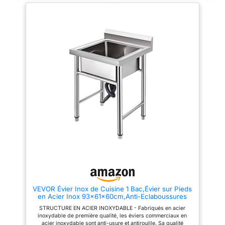
préparation alimentaire
préparation alimentaire
quotidienne. L'espace inférieur
quotidienne. L'espace inférieur
(5,5 pouces). Et l'étagère
(5,5 pouces). Et l'étagère
inférieure fait une utilisation
inférieure fait une utilisation
intelligente de l'espace, idéal
intelligente de l'espace, idéal
pour cacher des pots, des
pour cacher des pots, des
casseroles, des évier de
casseroles, des évier de
cuisine de nettoyage et plus
cuisine de nettoyage et plus
encore! 【Conçu pour charger &
encore! 【Conçu pour charger &
Stabilisation des pieds】: Les
Stabilisation des pieds】: Les
pattes de tube de support
pattes de tube de support
épaississues et le soudage de
épaississues et le soudage de
haut niveau signifient que cette
haut niveau signifient que cette
chose peut supporter jusqu'à
chose peut supporter jusqu'à
220,46 livres, vous pouvez
220,46 livres, vous pouvez
donc l'utiliser sans aucun souci.
donc l'utiliser sans aucun souci.
Les 4 pieds vous permettent de
Les 4 pieds vous permettent de
régler la hauteur un peu
régler la hauteur un peu
(jusqu'à 1,18 pouces).
(jusqu'à 1,18 pouces).
【Drainage optimal 】: les
【Drainage optimal 】: les
lignes directrices en forme de X
lignes directrices en forme de X
aident l'eau à glisser
aident l'eau à glisser
directement dans le drain. Le
directement dans le drain. Le
filtre filtre capte les débris
filtre filtre capte les débris
alimentaires et les déchets, de
alimentaires et les déchets, de
VEVOR Évier Inox de Cuisine 1 Bac,Évier sur Pieds
sorte que votre drain reste non
sorte que votre drain reste non
en Acier Inox 93x61x60cm,Anti-Eclaboussures
bloqué. De plus, le bouchon de
bloqué. De plus, le bouchon de
Lavabo Inox Professionnel pour Faire la Plonge
drainage empêche les odeurs
drainage empêche les odeurs
STRUCTURE EN ACIER INOXYDABLE - Fabriqués en acier
Cuisine de Restaurants,Salle de
mauvaises de se glisser
mauvaises de se glisser
inoxydable de première qualité, les éviers commerciaux en
Bain,Garages,Entrepôts
lorsque vous ne l'utilisez pas.
lorsque vous ne l'utilisez pas.
acier inoxydable sont anti-usure et antirouille. Sa qualité