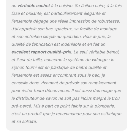
coussins
un
véritable cachet
à la cuisine. Sa finition noire, à la fois
d'insonorisation. De plus,
lisse et brillante, est particulièrement élégante et
le bol avec un design à
l’ensemble dégage une réelle impression de robustesse.
canal en X unique facilite
J’ai apprécié son bac spacieux, sa facilité de montage
l'écoulement rapide
et son entretien simple au quotidien. Pour le prix, la
qualité de fabrication est indéniable et en fait un
excellent rapport qualité-prix
. Le seul véritable bémol,
et il est de taille, concerne le système de vidange : le
siphon fourni est en plastique de piètre qualité et
l’ensemble est assez encombrant sous le bac, je
conseille donc vivement de prévoir son remplacement
pour éviter toute déconvenue. Il est aussi dommage que
le distributeur de savon ne soit pas inclus malgré le trou
pré-percé. Mis à part ce point faible sur la plomberie,
c’est un produit que je recommande pour son esthétique
et sa solidité.