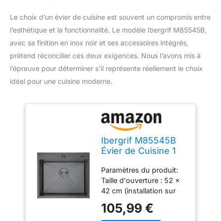
Le choix d’un évier de cuisine est souvent un compromis entre
l’esthétique et la fonctionnalité. Le modèle Ibergrif M85545B,
avec sa finition en inox noir et ses accessoires intégrés,
prétend réconcilier ces deux exigences. Nous l’avons mis à
l’épreuve pour déterminer s’il représente réellement le choix
idéal pour une cuisine moderne.
Ibergrif M85545B
Évier de Cuisine 1
Bac en 55x45 cm,
Paramètres du produit:
Acier Inoxydable
Taille d'ouverture : 52 x
avec Filtre de
42 cm (installation sur
Vidange, Montage à
table) ; taille de l'évier :
Poser, Trous pour
105,99 €
55 x 45 x 19 cm
Robinets et