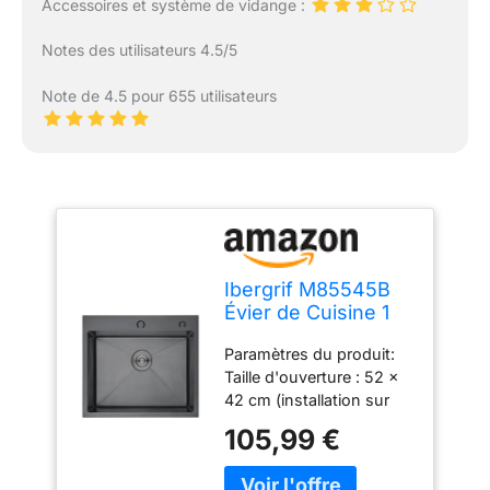
Accessoires et système de vidange :
Notes des utilisateurs 4.5/5
Note de 4.5 pour 655 utilisateurs
Ibergrif M85545B
Évier de Cuisine 1
Bac en 55x45 cm,
Paramètres du produit:
Acier Inoxydable
Taille d'ouverture : 52 x
avec Filtre de
42 cm (installation sur
Vidange, Montage à
table) ; taille de l'évier :
Poser, Trous pour
105,99 €
55 x 45 x 19 cm
Robinets et
Accessoires complets:
Distributeurs de