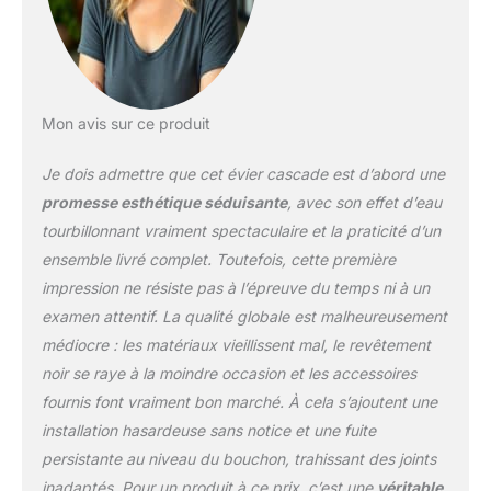
d'eau chaude et froide,
une vanne
Acier
inoxydable avec
revêtement nano
Fabriqué en acier
Mon avis sur ce produit
inoxydable avec un
revêtement protecteur
Je dois admettre que cet évier cascade est d’abord une
NANO, cet évier résiste
aux taches et est
promesse esthétique séduisante
, avec son effet d’eau
incroyablement facile à
tourbillonnant vraiment spectaculaire et la praticité d’un
entretenir. Sa conception
ensemble livré complet. Toutefois, cette première
à bord étroit peu
impression ne résiste pas à l’épreuve du temps ni à un
encombrante est
adaptable pour un
examen attentif. La qualité globale est malheureusement
montage par le haut, un
médiocre : les matériaux vieillissent mal, le revêtement
montage encastré ou
noir se raye à la moindre occasion et les accessoires
une installation sous
fournis font vraiment bon marché. À cela s’ajoutent une
plan, garantissant qu'il
s'intègre parfaitement
installation hasardeuse sans notice et une fuite
dans n'importe quelle
persistante au niveau du bouchon, trahissant des joints
configuration de cuisine.
inadaptés. Pour un produit à ce prix, c’est une
véritable