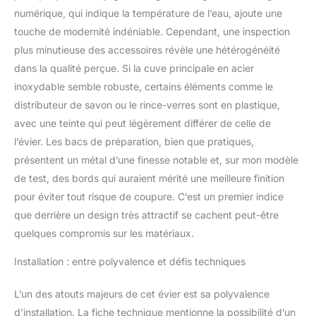
intelligemment le bac de
numérique, qui indique la température de l’eau, ajoute une
drainage et la planche à
touche de modernité indéniable. Cependant, une inspection
découper dans le même
espace, ce qui est
plus minutieuse des accessoires révèle une hétérogénéité
pratique et beau. Le
dans la qualité perçue. Si la cuve principale en acier
nettoyeur de tasses
inoxydable semble robuste, certains éléments comme le
haute pression facilite le
distributeur de savon ou le rince-verres sont en plastique,
nettoyage des tasses, ce
qui rend votre travail de
avec une teinte qui peut légèrement différer de celle de
cuisine plus pratique.
l’évier. Les bacs de préparation, bien que pratiques,
Conception de robinet 3
présentent un métal d’une finesse notable et, sur mon modèle
en 1
Basculez sans
de test, des bords qui auraient mérité une meilleure finition
effort entre les modes
pour éviter tout risque de coupure. C’est un premier indice
normal et cascade avec
un seul bouton, et
que derrière un design très attractif se cachent peut-être
profitez de la flexibilité
quelques compromis sur les matériaux.
d'un design extractible
s'étendant jusqu'à 350
Installation : entre polyvalence et défis techniques
mm et pivotant à 360 °,
parfait pour toutes les
L’un des atouts majeurs de cet évier est sa polyvalence
tâches de cuisine. Faites
d’installation. La fiche technique mentionne la possibilité d’un
l'expérience de la