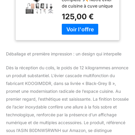
Inoxydable Avec
de cuisine à cuve unique
Robinet, Évier
offre un bassin de 210
Affichage
125,00 €
mm de profondeur,
Numérique, Evier
parfait pour accueillir de
De Cuisine Nano
grandes casseroles et
Raindance Noir 1
poêles. L'ensemble
Bac(Black-Grey
comprend un petit évier
B,75x50cm)
à grains de riz, un robinet
Déballage et première impression : un design qui interpelle
cascade, un ensemble
de boutons de vidange,
Dès la réception du colis, le poids de 12 kilogrammes annonce
une planche à découper,
un produit substantiel. L’évier cascade multifonction du
un bassin de vidange
nano, un panier de
fabricant KOOGIMDDR, dans sa livrée « Black-Grey B »,
vidange triangulaire, un
promet une modernisation radicale de l’espace cuisine. Au
robinet purificateur
premier regard, l’esthétique est saisissante. La finition brossée
d'eau, un lave-gobelet,
de l’acier inoxydable confère une allure à la fois sobre et
un distributeur de savon,
des tuyaux d'arrivée
technologique, renforcée par la présence d’un affichage
d'eau chaude et froide,
numérique et de multiples accessoires. Le produit, référencé
une vanne
Acier
sous l’ASIN B0DNW5RWNH sur Amazon, se distingue
inoxydable avec