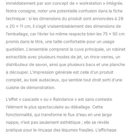
immédiatement par son concept de « workstation » intégrée.
revêtement nano
Fabriqué en acier
Notre consigne, noter une potentielle confusion dans la fiche
inoxydable avec un
technique : si les dimensions du produit sont annoncées à 28
revêtement protecteur
x 20 x 11 cm, il s’agit vraisemblablement des dimensions de
NANO, cet évier résiste
l’emballage, car l’évier lui-même respecte bien les 75 x 50 cm
aux taches et est
incroyablement facile à
promis dans le titre, une taille confortable pour un usage
entretenir. Sa conception
quotidien. L’ensemble comprend la cuve principale, un robinet
à bord étroit peu
extractible avec plusieurs modes de jet, un rince-verres, un
encombrante est
distributeur de savon, ainsi que plusieurs bacs et une planche
adaptable pour un
montage par le haut, un
à découper. L’impression générale est celle d’un produit
montage encastré ou
complet, au look audacieux, qui semble tout droit sorti d’une
une installation sous
cuisine de démonstration.
plan, garantissant qu'il
s'intègre parfaitement
L’effet « cascade » ou « Raindance » est sans conteste
dans n'importe quelle
l’élément le plus spectaculaire au déballage. Cette
configuration de cuisine.
fonctionnalité, qui transforme le flux d’eau en une large
Beau et pratique
L'évier adopte un design
nappe, n’est pas seulement esthétique ; elle se révèle
étagé unique, plaçant
pratique pour le rinçage des légumes fragiles. L’affichage