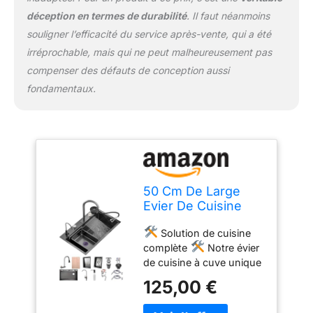
Beau et pratique
déception en termes de durabilité
. Il faut néanmoins
L'évier adopte un design
souligner l’efficacité du service après-vente, qui a été
étagé unique, plaçant
intelligemment le bac de
irréprochable, mais qui ne peut malheureusement pas
drainage et la planche à
compenser des défauts de conception aussi
découper dans le même
fondamentaux.
espace, ce qui est
pratique et beau. Le
nettoyeur de tasses
haute pression facilite le
nettoyage des tasses, ce
qui rend votre travail de
cuisine plus pratique.
50 Cm De Large
Conception de robinet 3
Evier De Cuisine
en 1
Basculez sans
Cascade Ensemble,
effort entre les modes
Solution de cuisine
Evier Multifonction
normal et cascade avec
complète
Notre évier
Inoxydable Avec
un seul bouton, et
de cuisine à cuve unique
Robinet, Évier
profitez de la flexibilité
offre un bassin de 210
Affichage
125,00 €
d'un design extractible
mm de profondeur,
Numérique, Evier
s'étendant jusqu'à 350
parfait pour accueillir de
De Cuisine Nano