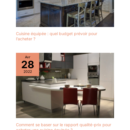
Cuisine équipée : quel budget prévoir pour
l’acheter ?
Avr
28
2022
Comment se baser sur le rapport qualité-prix pour
acheter une cuisine équipée ?