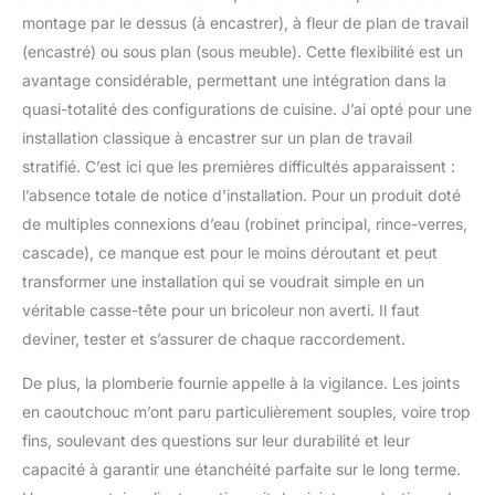
montage par le dessus (à encastrer), à fleur de plan de travail
commodité avec notre
robinet multifonction,
(encastré) ou sous plan (sous meuble). Cette flexibilité est un
offrant un contrôle précis
avantage considérable, permettant une intégration dans la
de la température et du
quasi-totalité des configurations de cuisine. J’ai opté pour une
débit via un bouton
installation classique à encastrer sur un plan de travail
rotatif.
stratifié. C’est ici que les premières difficultés apparaissent :
l’absence totale de notice d’installation. Pour un produit doté
de multiples connexions d’eau (robinet principal, rince-verres,
cascade), ce manque est pour le moins déroutant et peut
transformer une installation qui se voudrait simple en un
véritable casse-tête pour un bricoleur non averti. Il faut
deviner, tester et s’assurer de chaque raccordement.
De plus, la plomberie fournie appelle à la vigilance. Les joints
en caoutchouc m’ont paru particulièrement souples, voire trop
fins, soulevant des questions sur leur durabilité et leur
capacité à garantir une étanchéité parfaite sur le long terme.