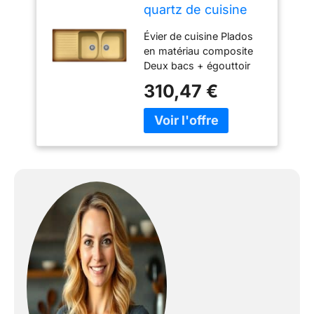
quartz de cuisine
encastré HR1162
Évier de cuisine Plados
deux bacs plus
en matériau composite
égouttoir - Terre de
Deux bacs + égouttoir
France
Dimensions : 1160 x 500
310,47 €
mm Trou d'encastrement
1140 x 480 mm Couleur :
Terre de France