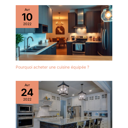
diamètre pour installer les robinets. Aspect esthétique : notre
évier de cuisine a un look élégant et moderne qui peut
Avr
améliorer l'apparence générale de votre cuisine. Elles sont
10
disponibles dans différents coloris et styles, vous permettant
de choisir un évier qui s'accorde avec la décoration de votre
2022
cuisine.
Pourquoi acheter une cuisine équipée ?
Avr
24
2022