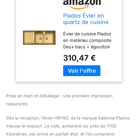
Plados Évier en
quartz de cuisine
encastré HR1162
Évier de cuisine Plados
deux bacs plus
en matériau composite
égouttoir - Terre de
Deux bacs + égouttoir
France
Dimensions : 1160 x 500
310,47 €
mm Trou d'encastrement
1140 x 480 mm Couleur :
Terre de France
Prise en main et déballage : une première impression
rassurante
Dès la réception, l’évier HR1162 de la marque italienne Plados
impose le respect. Le colis, acheminé sur près de 1700
kilomètres, est arrivé en parfait état, et l’on comprend