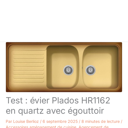
Test : évier Plados HR1162
en quartz avec égouttoir
Par
Louise Berlioz
/
6 septembre 2025
/
8 minutes de lecture
/
Accessoires aménagement de cuisine
,
Agencement de