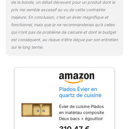
de la bonde, un détail décevant pour un produit dont le
prix me semble excessif au vu de cette contrainte
majeure. En conclusion, c’est un évier magnifique et
fonctionnel, mais que je ne recommanderais qu’à celles
qui n’ont pas de problème de calcaire et dont le budget
est conséquent, au risque d’être déçue par son entretien
sur le long terme.
Plados Évier en
quartz de cuisine
encastré HR1162
Évier de cuisine Plados
deux bacs plus
en matériau composite
égouttoir - Terre de
Deux bacs + égouttoir
France
Dimensions : 1160 x 500
310,47 €