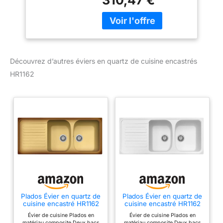
mm Trou d'encastrement
1140 x 480 mm Couleur :
Terre de France
Découvrez d’autres éviers en quartz de cuisine encastrés
HR1162
Plados Évier en quartz de
Plados Évier en quartz de
cuisine encastré HR1162
cuisine encastré HR1162
deux bacs plus égouttoir
deux bacs plus égouttoir
Évier de cuisine Plados en
Évier de cuisine Plados en
- Terre de France
- Blanc
matériau composite Deux bacs
matériau composite Deux bacs