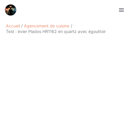
Aller
Rechercher
au
contenu
Accueil
Agencement de cuisine
Test : évier Plados HR1162 en quartz avec égouttoir