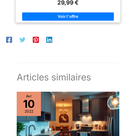
29,99 €
Le bec pivotant à 360° permet d’atteindre facilement tous les
coins de l’évier. La douchette extractible facilite le nettoyage
des grandes casseroles, des poêles et des éviers doubles.
【Acier Inoxydable Durable】Fabriqué en acier inoxydable de
haute qualité, ce mitigeur de cuisine est résistant à la corrosion
et à la rouille. La tête de pulvérisation en ABS légère offre une
prise en main confortable et une utilisation durable.
【Cartouche Céramique Anti-Fuite】Équipé d’une cartouche en
céramique anti-goutte, ce robinet assure un débit d’eau stable
et réduit les risques de fuite, garantissant une longue durée de
vie et moins d’entretien. 【Installation Facile & Dimensions
Compatibles】Hauteur totale 48 cm, hauteur du bec 16 cm.
Convient aux éviers à 1 trou (diamètre 32–40 mm). Veuillez
vérifier les dimensions de votre évier avant l’achat pour
garantir la compatibilité.
Articles similaires
Avr
10
2022