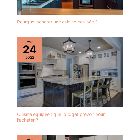
Pourquoi acheter une cuisine équipée ?
Avr
24
2022
Cuisine équipée : quel budget prévoir pour
l’acheter ?
Avr