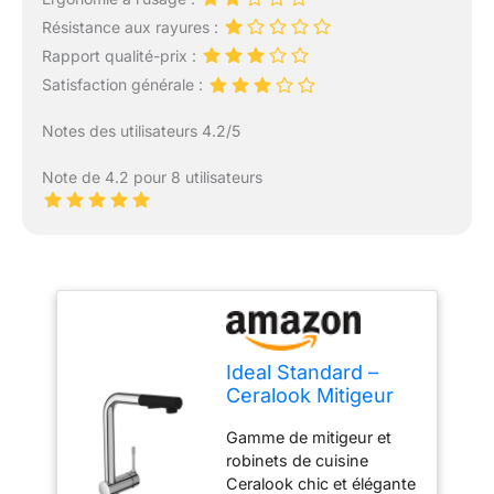
Résistance aux rayures :
Rapport qualité-prix :
Satisfaction générale :
Notes des utilisateurs 4.2/5
Note de 4.2 pour 8 utilisateurs
Ideal Standard –
Ceralook Mitigeur
d'évier à bec haut
Gamme de mitigeur et
orientable et
robinets de cuisine
extractible 2
Ceralook chic et élégante
fonctions Chromé