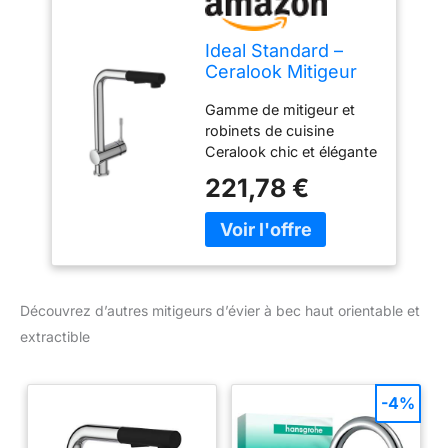
Ideal Standard –
Ceralook Mitigeur
d'évier à bec haut
Gamme de mitigeur et
orientable et
robinets de cuisine
extractible 2
Ceralook chic et élégante
fonctions Chromé
alliant durabilité et
221,78 €
confort pour un usage
au quotidien Confort
d'utilisation : haute taille
en L, douchette
extractible, grande
hauteur sous bec, tube
Découvrez d’autres mitigeurs d’évier à bec haut orientable et
orientable pour une
extractible
grande amplitude de
geste en cuisine
Economies d'eau et
-4%
d'énergie grâce au
mitigeur : intègre un
limiteur de température,