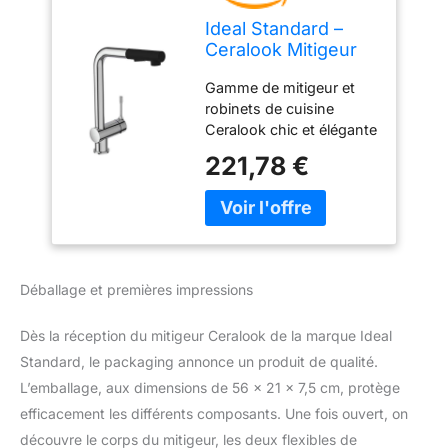
Ideal Standard –
Ceralook Mitigeur
d'évier à bec haut
Gamme de mitigeur et
orientable et
robinets de cuisine
extractible 2
Ceralook chic et élégante
fonctions Chromé
alliant durabilité et
221,78 €
confort pour un usage
au quotidien Confort
d'utilisation : haute taille
en L, douchette
extractible, grande
hauteur sous bec, tube
Déballage et premières impressions
orientable pour une
grande amplitude de
Dès la réception du mitigeur Ceralook de la marque Ideal
geste en cuisine
Economies d'eau et
Standard, le packaging annonce un produit de qualité.
d'énergie grâce au
L’emballage, aux dimensions de 56 x 21 x 7,5 cm, protège
mitigeur : intègre un
efficacement les différents composants. Une fois ouvert, on
limiteur de température,
découvre le corps du mitigeur, les deux flexibles de
un limiteur de débit