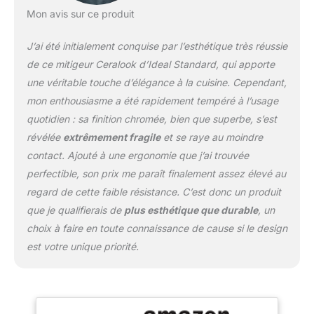
EasyFix Ideal Standard :
Mon avis sur ce produit
30% de temps
d'installation gagné
J’ai été initialement conquise par l’esthétique très réussie
grâce aux composants
préassemblés Qualité
de ce mitigeur Ceralook d’Ideal Standard, qui apporte
Ideal Standard : produit
une véritable touche d’élégance à la cuisine. Cependant,
de fabrication
mon enthousiasme a été rapidement tempéré à l’usage
européenne garanti 5
quotidien : sa finition chromée, bien que superbe, s’est
ans
révélée
extrêmement fragile
et se raye au moindre
contact. Ajouté à une ergonomie que j’ai trouvée
perfectible, son prix me paraît finalement assez élevé au
regard de cette faible résistance. C’est donc un produit
que je qualifierais de
plus esthétique que durable
, un
choix à faire en toute connaissance de cause si le design
est votre unique priorité.