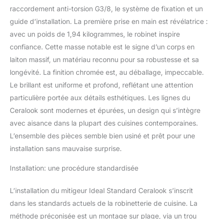
raccordement anti-torsion G3/8, le système de fixation et un
déverrouillable Click
Technology et une
guide d’installation. La première prise en main est révélatrice :
ouverture en eau froide
avec un poids de 1,94 kilogrammes, le robinet inspire
Blue Start Ideal Standard
confiance. Cette masse notable est le signe d’un corps en
Installation facile et
laiton massif, un matériau reconnu pour sa robustesse et sa
rapide grâce au système
EasyFix Ideal Standard :
longévité. La finition chromée est, au déballage, impeccable.
30% de temps
Le brillant est uniforme et profond, reflétant une attention
d'installation gagné
particulière portée aux détails esthétiques. Les lignes du
grâce aux composants
Ceralook sont modernes et épurées, un design qui s’intègre
préassemblés Qualité
Ideal Standard : produit
avec aisance dans la plupart des cuisines contemporaines.
de fabrication
L’ensemble des pièces semble bien usiné et prêt pour une
européenne garanti 5
installation sans mauvaise surprise.
ans
Installation: une procédure standardisée
L’installation du mitigeur Ideal Standard Ceralook s’inscrit
dans les standards actuels de la robinetterie de cuisine. La
méthode préconisée est un montage sur plage, via un trou