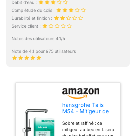
Débit d’eau :
Complétude du colis :
Durabilité et finition :
Service client :
Notes des utilisateurs 4.1/5
Note de 4.1 pour 975 utilisateurs
hansgrohe Talis
M54 - Mitigeur de
cuisine avec
Sobre et raffiné : ce
douchette
mitigeur au bec en L sera
extractible, 1 jet,
du plus bel effet sous un