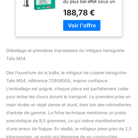
du plus bel effet sous un
Robinet avec
meuble suspendu Une
hauteur sous bec
188,78 €
plus grande liberté de
270 mm,
mouvement : 265 mm
Robinetterie avec
d’espace entre le bec et
bec pivotant et
l’évier et bec déverseur
extensible, Chromé,
orientable 4 positions
72808000
(60°, 110°, 150° et 360°)
Déballage et premières impressions du mitigeur hansgrohe
Plus de confort : avec
Talis M54
douchette extractible,
pour un plus grand
rayon d’action et un
Dès l’ouverture de la boîte, le mitigeur de cuisine hansgrohe
rinçage ciblé des fruits et
Talis M54, référence 72808000, inspire confiance.
légumes Jet puissant :
L’emballage est soigné, chaque pièce est parfaitement calée
jusqu’à 7 l/mn sous 3
pour éviter les chocs durant le transport. La première prise en
bars de pression, pour
main révèle un objet dense et lourd, bien loin des robinetteries
remplir rapidement même
les grands fait-tout
d’entrée de gamme. La fiche technique mentionne un poids
Fixation magnétique :
anecdotique de 8,5 grammes, ce qui relève manifestement
toujours sous la main, la
d’une erreur de frappe. En réalité, le mitigeur pèse près de 2,5
douchette extractible se
kilogrammes, un poids qui témoigne de sa construction
fixe au milieu du bec du