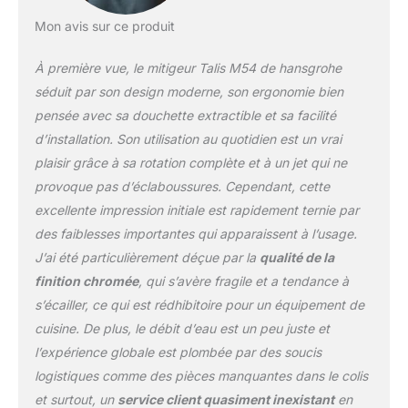
mitigeur (hansgrohe
Mon avis sur ce produit
MagFit) Brillant : Sa
surface chromée brillante
À première vue, le mitigeur Talis M54 de hansgrohe
et facile d’entretien
séduit par sa brillance
séduit par son design moderne, son ergonomie bien
durable Nettoyage facile :
pensée avec sa douchette extractible et sa facilité
Le calcaire s’élimine sans
d’installation. Son utilisation au quotidien est un vrai
effort en essuyant le
plaisir grâce à sa rotation complète et à un jet qui ne
mousseur du bec
(QuickClean)
provoque pas d’éclaboussures. Cependant, cette
excellente impression initiale est rapidement ternie par
des faiblesses importantes qui apparaissent à l’usage.
J’ai été particulièrement déçue par la
qualité de la
finition chromée
, qui s’avère fragile et a tendance à
s’écailler, ce qui est rédhibitoire pour un équipement de
cuisine. De plus, le débit d’eau est un peu juste et
l’expérience globale est plombée par des soucis
logistiques comme des pièces manquantes dans le colis
et surtout, un
service client quasiment inexistant
en