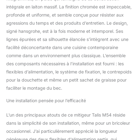
mitigeur (hansgrohe
intégrale en laiton massif. La finition chromée est impeccable,
MagFit) Brillant : Sa
profonde et uniforme, et semble conçue pour résister aux
surface chromée brillante
agressions du temps et des produits d’entretien. Le design,
et facile d’entretien
signé hansgrohe, est à la fois moderne et intemporel. Ses
séduit par sa brillance
durable Nettoyage facile :
lignes épurées et sa silhouette élancée s’intègrent avec une
Le calcaire s’élimine sans
facilité déconcertante dans une cuisine contemporaine
effort en essuyant le
comme dans un environnement plus classique. L’ensemble
mousseur du bec
des composants nécessaires à l’installation est fourni : les
(QuickClean)
flexibles d’alimentation, le système de fixation, le contrepoids
pour la douchette et même un petit sachet de graisse pour
faciliter le montage du bec.
Une installation pensée pour l’efficacité
L’un des principaux atouts de ce mitigeur Talis M54 réside
dans la simplicité de son installation, même pour un bricoleur
occasionnel. J’ai particulièrement apprécié la longueur
généreuse des deux flexibles d’alimentation sertis, qui