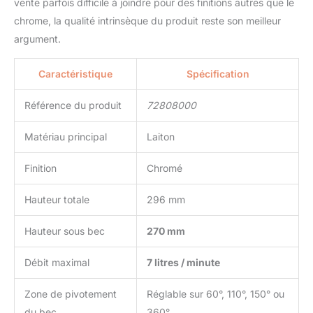
vente parfois difficile à joindre pour des finitions autres que le
chrome, la qualité intrinsèque du produit reste son meilleur
argument.
Caractéristique
Spécification
Référence du produit
72808000
Matériau principal
Laiton
Finition
Chromé
Hauteur totale
296 mm
Hauteur sous bec
270 mm
Débit maximal
7 litres / minute
Zone de pivotement
Réglable sur 60°, 110°, 150° ou
du bec
360°