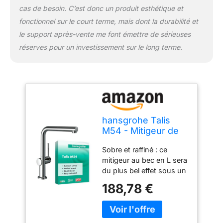
cas de besoin. C’est donc un produit esthétique et
fonctionnel sur le court terme, mais dont la durabilité et
le support après-vente me font émettre de sérieuses
réserves pour un investissement sur le long terme.
hansgrohe Talis
M54 - Mitigeur de
cuisine avec
Sobre et raffiné : ce
douchette
mitigeur au bec en L sera
extractible, 1 jet,
du plus bel effet sous un
Robinet avec
meuble suspendu Une
hauteur sous bec
188,78 €
plus grande liberté de
270 mm,
mouvement : 265 mm
Robinetterie avec
d’espace entre le bec et
bec pivotant et
l’évier et bec déverseur