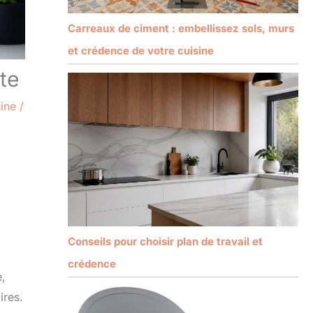
Carreaux de ciment : embellissez sols, murs
et crédence de votre cuisine
te
ine
/
Conseils pour choisir plan de travail et
crédence
e,
ires.