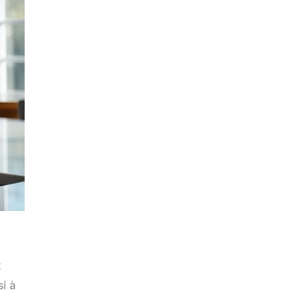
t
si à