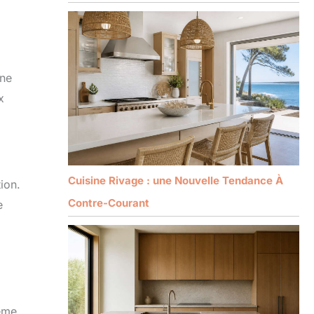
une
x
Cuisine Rivage : une Nouvelle Tendance À
ion.
Contre-Courant
e
tème